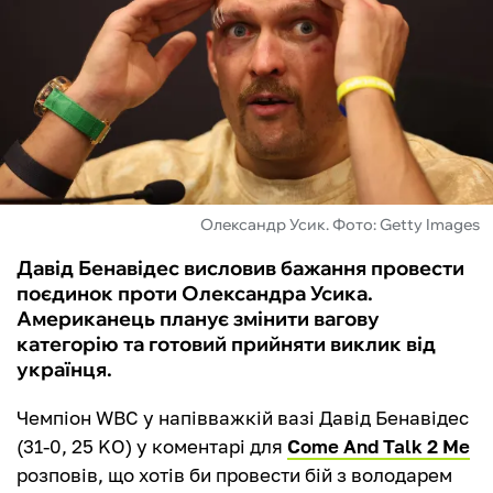
ФУТЗАЛ
ІНШІ
БУКМЕКЕРИ
Олександр Усик. Фото: Getty Images
Давід Бенавідес висловив бажання провести
поєдинок проти Олександра Усика.
Американець планує змінити вагову
категорію та готовий прийняти виклик від
українця.
Чемпіон WBC у напівважкій вазі Давід Бенавідес
(31-0, 25 KO) у коментарі для
Come And Talk 2 Me
розповів, що хотів би провести бій з володарем