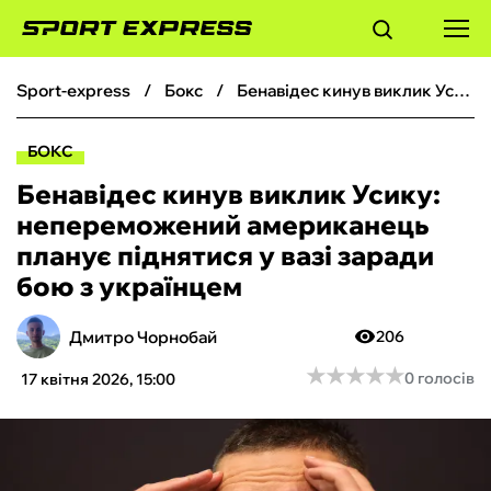
sport-express
бокс
Бенавідес кинув виклик Усику: непереможений американець планує піднятися у вазі заради бою з українцем
ФУТБОЛ
БОКС
БАСКЕТБОЛ
Бенавідес кинув виклик Усику:
непереможений американець
БОКС
планує піднятися у вазі заради
бою з українцем
ХОКЕЙ
Дмитро Чорнобай
206
ТЕНІС
★
★
★
★
★
★
★
★
★
★
0 голосів
17 квітня 2026, 15:00
КІБЕРСПОРТ
ЧС-2026