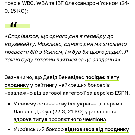
поясів WBC, WBA та IBF Олександром Усиком (24-
0, 15 КО):
«Cподіваюся, що одного дня я перейду до
крузевейту. Можливо, одного дня ми зможемо
провести бій з Усиком, і я був би цього радий. Я
точно буду готовий взятися за це завдання».
Зазначимо, що Давід Бенавідес
посідає п'яту
сходинку
у рейтингу найкращих боксерів
незалежно від вагової категорії за версією ESPN.
У своєму останньому бої українець переміг
Даніеля Дюбуа (22-3, 21 КО) у реванші та
здобув титул абсолютного чемпіона
.
Український боксер
відмовився від поєдинку