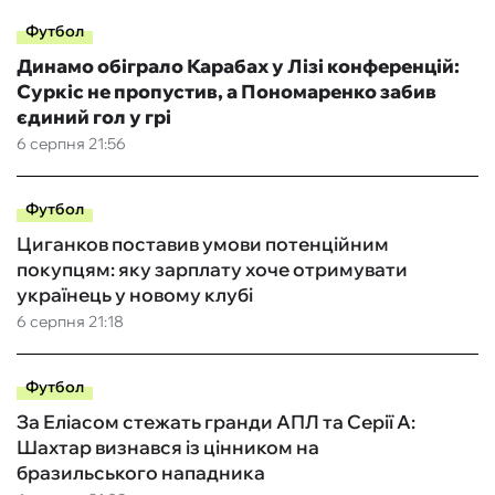
Футбол
Динамо обіграло Карабах у Лізі конференцій:
Суркіс не пропустив, а Пономаренко забив
єдиний гол у грі
6 серпня 21:56
Футбол
Циганков поставив умови потенційним
покупцям: яку зарплату хоче отримувати
українець у новому клубі
6 серпня 21:18
Футбол
За Еліасом стежать гранди АПЛ та Серії А:
Шахтар визнався із цінником на
бразильського нападника