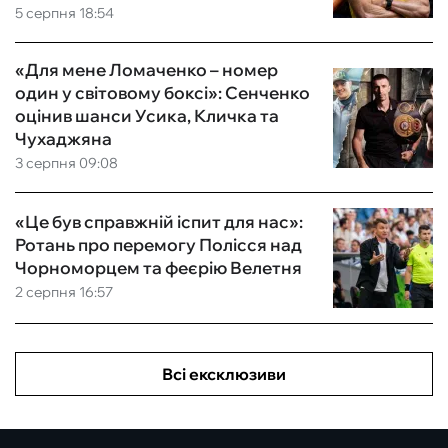
5 серпня 18:54
«Для мене Ломаченко – номер
один у світовому боксі»: Сенченко
оцінив шанси Усика, Кличка та
Чухаджяна
3 серпня 09:08
«Це був справжній іспит для нас»:
Ротань про перемогу Полісся над
Чорноморцем та феєрію Велетня
2 серпня 16:57
Всі ексклюзиви