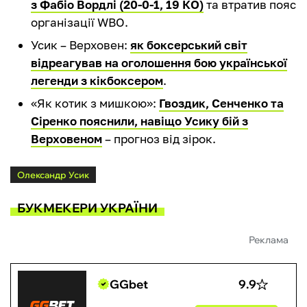
з Фабіо Вордлі (20-0-1, 19 КО)
та втратив пояс
організації WBO.
Усик – Верховен:
як боксерський світ
відреагував на оголошення бою української
легенди з кікбоксером
.
«Як котик з мишкою»:
Гвоздик, Сенченко та
Сіренко пояснили, навіщо Усику бій з
Верховеном
– прогноз від зірок.
Олександр Усик
БУКМЕКЕРИ УКРАЇНИ
Реклама
GGbet
9.9