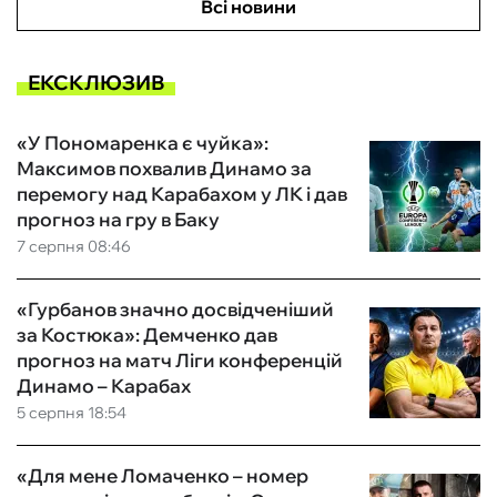
Всі новини
ЕКСКЛЮЗИВ
«У Пономаренка є чуйка»:
Максимов похвалив Динамо за
перемогу над Карабахом у ЛК і дав
прогноз на гру в Баку
7 серпня 08:46
«Гурбанов значно досвідченіший
за Костюка»: Демченко дав
прогноз на матч Ліги конференцій
Динамо – Карабах
5 серпня 18:54
«Для мене Ломаченко – номер