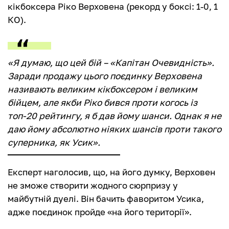
кікбоксера Ріко Верховена (рекорд у боксі: 1-0, 1
КО).
«Я думаю, що цей бій – «Капітан Очевидність».
Заради продажу цього поєдинку Верховена
називають великим кікбоксером і великим
бійцем, але якби Ріко бився проти когось із
топ-20 рейтингу, я б дав йому шанси. Однак я не
даю йому абсолютно ніяких шансів проти такого
суперника, як Усик».
Експерт наголосив, що, на його думку, Верховен
не зможе створити жодного сюрпризу у
майбутній дуелі. Він бачить фаворитом Усика,
адже поєдинок пройде «на його території».