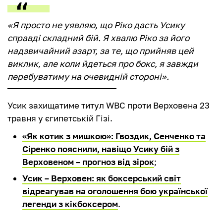
«Я просто не уявляю, що Ріко дасть Усику
справді складний бій. Я хвалю Ріко за його
надзвичайний азарт, за те, що прийняв цей
виклик, але коли йдеться про бокс, я завжди
перебуватиму на очевидній стороні».
Усик захищатиме титул WBC проти Верховена 23
травня у єгипетській Гізі.
«Як котик з мишкою»: Гвоздик, Сенченко та
Сіренко пояснили, навіщо Усику бій з
Верховеном – прогноз від зірок
;
Усик – Верховен: як боксерський світ
відреагував на оголошення бою української
легенди з кікбоксером
.