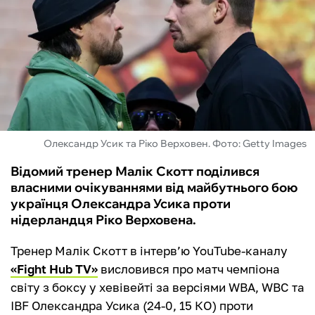
ФУТЗАЛ
ІНШІ
БУКМЕКЕРИ
Олександр Усик та Ріко Верховен. Фото: Getty Images
Відомий тренер Малік Скотт поділився
власними очікуваннями від майбутнього бою
українця Олександра Усика проти
нідерландця Ріко Верховена.
Тренер Малік Скотт в інтерв’ю YouTube-каналу
«Fight Hub TV»
висловився про матч чемпіона
світу з боксу у хевівейті за версіями WBA, WBC та
IBF Олександра Усика (24-0, 15 КО) проти