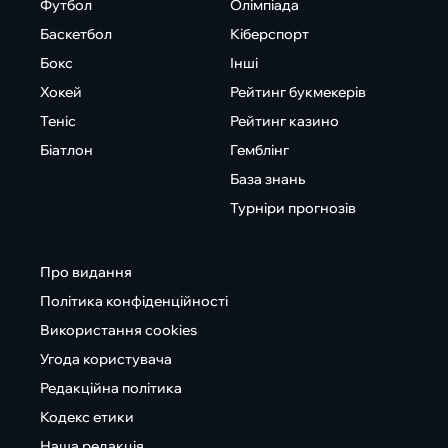
Футбол
Олімпіада
Баскетбол
Кіберспорт
Бокс
Інші
Хокей
Рейтинг букмекерів
Теніс
Рейтинг казино
Біатлон
Гемблінг
База знань
Турніри прогнозів
Про видання
Політика конфіденційності
Використання cookies
Угода користувача
Редакційна політика
Кодекс етики
Наша редакція