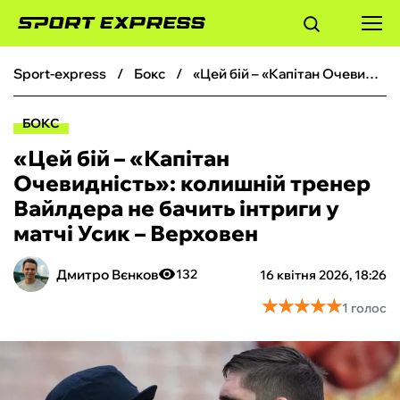
sport-express
бокс
«Цей бій – «Капітан Очевидність»: колишній тренер Вайлдера не бачить інтриги у матчі Усик – Верховен
ФУТБОЛ
БОКС
БАСКЕТБОЛ
«Цей бій – «Капітан
Очевидність»: колишній тренер
БОКС
Вайлдера не бачить інтриги у
матчі Усик – Верховен
ХОКЕЙ
Дмитро Вєнков
132
16 квітня 2026, 18:26
ТЕНІС
★
★
★
★
★
★
★
★
★
★
1 голос
КІБЕРСПОРТ
ЧС-2026