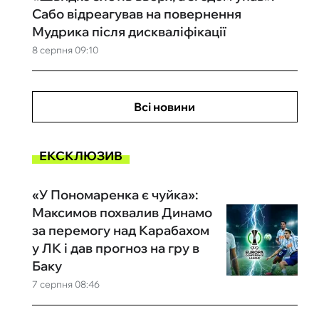
Сабо відреагував на повернення
Мудрика після дискваліфікації
8 серпня 09:10
Всі новини
ЕКСКЛЮЗИВ
«У Пономаренка є чуйка»:
Максимов похвалив Динамо
за перемогу над Карабахом
у ЛК і дав прогноз на гру в
Баку
7 серпня 08:46