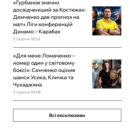
«Гурбанов значно
досвідченіший за Костюка»:
Демченко дав прогноз на
матч Ліги конференцій
Динамо – Карабах
5 серпня 18:54
«Для мене Ломаченко –
номер один у світовому
боксі»: Сенченко оцінив
шанси Усика, Кличка та
Чухаджяна
3 серпня 09:08
Всі ексклюзиви