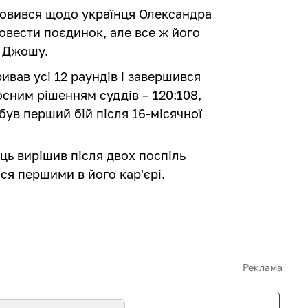
ловився щодо українця Олександра
ровести поєдинок, але все ж його
е Джошу.
вав усі 12 раундів і завершився
ним рішенням суддів – 120:108,
 був перший бій після 16-місячної
ь вирішив після двох поспіль
ися першими в його кар'єрі.
Реклама