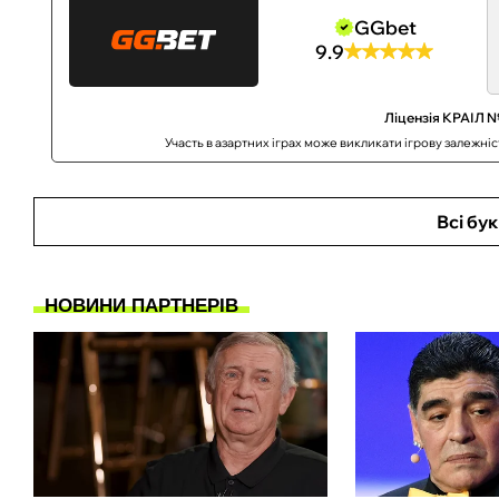
GGbet
9.9
Ліцензія КРАІЛ №
Участь в азартних іграх може викликати ігрову залежні
Всі бу