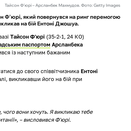
Тайсон Ф'юрі – Арсланбек Махмудов. Фото: Getty Images
он Ф'юрі, який повернувся на ринг перемогою
кликав на бій Ентоні Джошуа.
вазі
Тайсон Ф'юрі
(35-2-1, 24 КО)
надським паспортом
Арсланбека
чився із наступним бажаним
атися до свого співвітчизника
Ентоні
залі, викликавши його на бій при
, чого вони хочуть. Я викликаю тебе
итанії», – висловився Ф'юрі.