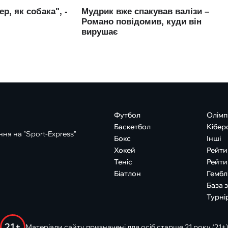
Футбол
Олімп
Баскетбол
Кібер
ня на "Sport-Express"
Бокс
Інші
Хокей
Рейти
Теніс
Рейти
Біатлон
Гембл
База 
Турні
21+
Матеріали сайту призначені для осіб старше 21 року (21+)