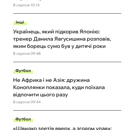
8 серпня 10:14
Інші
Українець, який підкорив Японію:
тренер Данила Явгусишина розповів,
яким борець сумо був у дитячі роки
8 серпня 09:48
Футбол
Не Африка і не Азія: дружина
Коноплянки показала, куди поїхала
відпочити цього разу
8 серпня 09:44
Футбол
«Швидко злетів вверх, а згодом упав»: