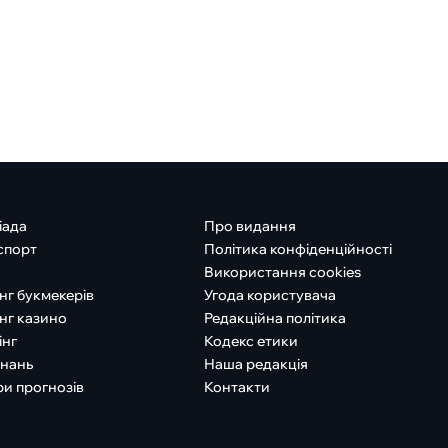
іада
Про видання
спорт
Політика конфіденційності
Використання cookies
нг букмекерів
Угода користувача
нг казино
Редакційна політика
інг
Кодекс етики
знань
Наша редакція
ри прогнозів
Контакти