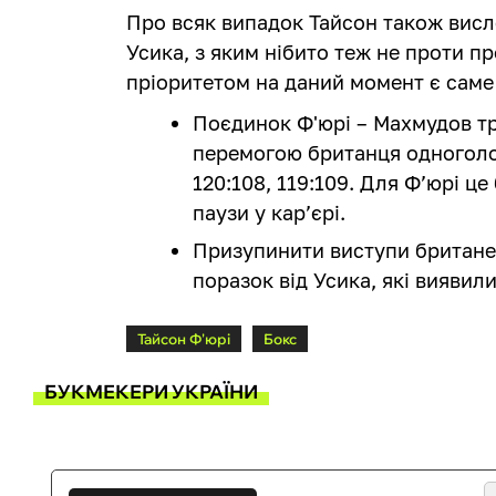
Про всяк випадок Тайсон також вис
Усика, з яким нібито теж не проти п
пріоритетом на даний момент є сам
Поєдинок Ф'юрі – Махмудов три
перемогою британця одноголос
120:108, 119:109. Для Ф’юрі це
паузи у кар’єрі.
Призупинити виступи британец
поразок від Усика, які виявил
Тайсон Ф'юрі
Бокс
БУКМЕКЕРИ УКРАЇНИ