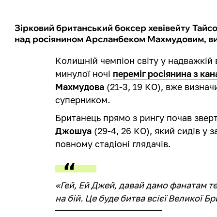
Зірковий британський боксер хевівейту Тайс
над росіянином Арсланбеком Махмудовим, ви
Колишній чемпіон світу у надважкій 
минулої ночі
переміг росіянина з ка
Махмудова
(21-3, 19 КО), вже визна
суперником.
Британець прямо з рингу почав зверт
Джошуа
(29-4, 26 КО), який сидів у 
повному стадіоні глядачів.
«Гей, Ей Джей, давай дамо фанатам те
на бій. Це буде битва всієї Великої Бр