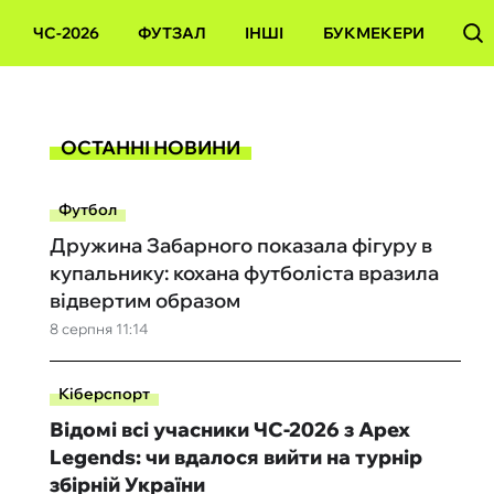
ЧС-2026
ФУТЗАЛ
ІНШІ
БУКМЕКЕРИ
ОСТАННІ НОВИНИ
Футбол
Дружина Забарного показала фігуру в
купальнику: кохана футболіста вразила
відвертим образом
8 серпня 11:14
Кіберспорт
Відомі всі учасники ЧС-2026 з Apex
Legends: чи вдалося вийти на турнір
збірній України