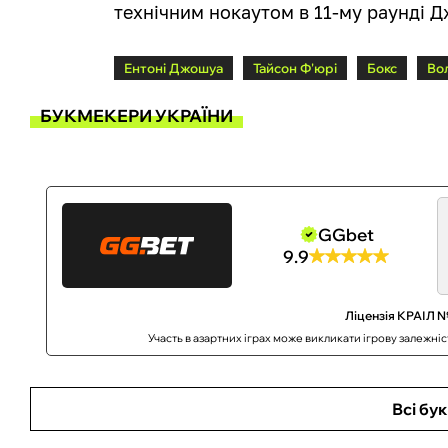
технічним нокаутом в 11-му раунді Д
Ентоні Джошуа
Тайсон Ф'юрі
Бокс
Во
БУКМЕКЕРИ УКРАЇНИ
GGbet
9.9
Ліцензія КРАІЛ №
Участь в азартних іграх може викликати ігрову залежні
Всі бу