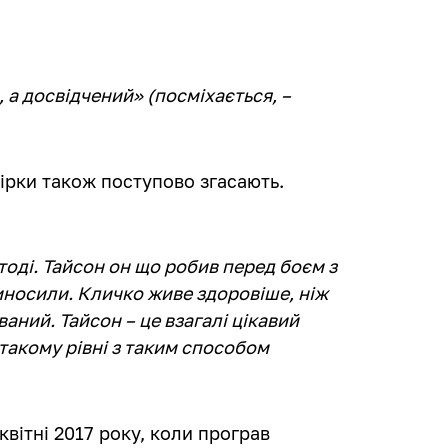
 а досвідчений‎» (посміхається, –
ірки також поступово згасають.
 тоді. Тайсон он що робив перед боєм з
виносили. Кличко живе здоровіше, ніж
ваний. Тайсон – це взагалі цікавий
 такому рівні з таким способом
вітні 2017 року, коли програв