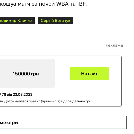
жошуа матч за пояси WBA та IBF.
лодимир Кличко
Сергій Богачук
Реклама
150000 грн
На сайт
 78 від 23.08.2023
сть. Дотримуйтеся правил (принципів) відповідальної гри
кмекери