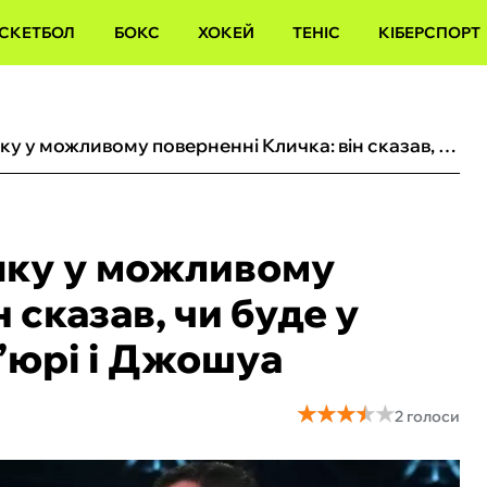
СКЕТБОЛ
БОКС
ХОКЕЙ
ТЕНІС
КІБЕРСПОРТ
Богачук поставив крапку у можливому поверненні Кличка: він сказав, чи буде у легенди шанс проти Ф’юрі і Джошуа
пку у можливому
 сказав, чи буде у
’юрі і Джошуа
★
★
★
★
★
★
★
★
★
★
2 голоси