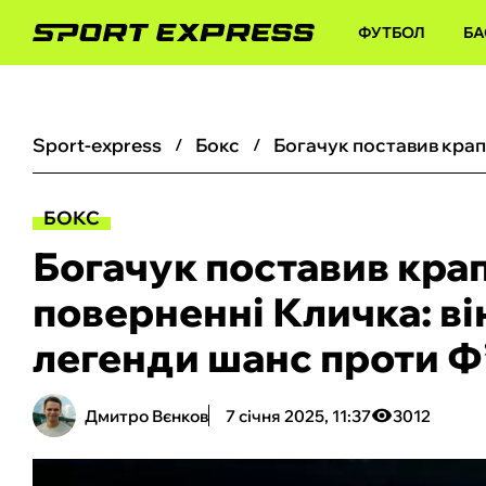
ФУТБОЛ
БА
sport-express
бокс
БОКС
Богачук поставив кра
поверненні Кличка: він
легенди шанс проти Ф
Дмитро Вєнков
7 січня 2025, 11:37
3012