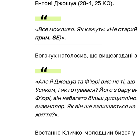
Ентоні Джошуа (28-4, 25 КО).
«Все можливо. Як кажуть: «Не старий,
прим. SE
)».
Богачук наголосив, що вищезгадані з
«Але й Джошуа та Ф’юрі вже не ті, що
Усиком, і як готувався? Його з бару 
Ф’юрі, він набагато більш дисципліно
екземпляр. Як він ще залишається на
життя?».
Востаннє Кличко-молодший бився у к