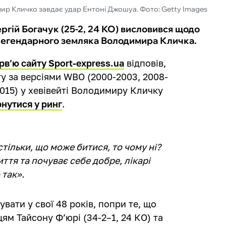
р Кличко завдає удар Ентоні Джошуа. Фото: Getty Images
ргій Богачук (25-2, 24 КО) висловився щодо
 легендарного земляка Володимира Кличка.
рв’ю сайту Sport-express.ua
відповів,
у за версіями WBO (2000-2003, 2008-
2015) у хевівейті Володимиру Кличку
нутися у ринг
.
тільки, що може битися, то чому ні?
ття та почуває себе добре, лікарі
 так».
вати у свої 48 років, попри те, що
м Тайсону Ф’юрі (34-2–1, 24 КО) та