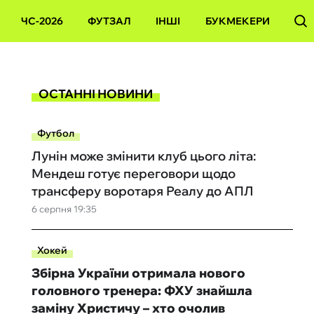
ЧС-2026
ФУТЗАЛ
ІНШІ
БУКМЕКЕРИ
ОСТАННІ НОВИНИ
Футбол
Лунін може змінити клуб цього літа:
Мендеш готує переговори щодо
трансферу воротаря Реалу до АПЛ
6 серпня 19:35
Хокей
Збірна України отримала нового
головного тренера: ФХУ знайшла
заміну Христичу – хто очолив