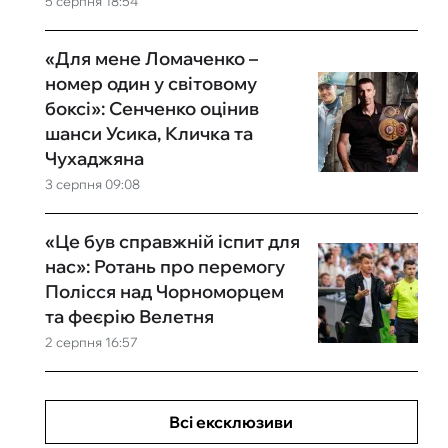
5 серпня 18:54
«Для мене Ломаченко –
номер один у світовому
боксі»: Сенченко оцінив
шанси Усика, Кличка та
Чухаджяна
3 серпня 09:08
«Це був справжній іспит для
нас»: Ротань про перемогу
Полісся над Чорноморцем
та феєрію Велетня
2 серпня 16:57
Всі ексклюзиви