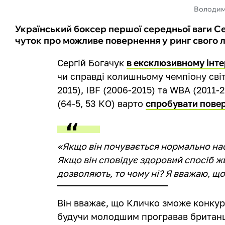
Володими
Український боксер першої середньої ваги Се
чуток про можливе повернення у ринг свого
Сергій Богачук
в ексклюзивному інте
чи справді колишньому чемпіону світ
2015), IBF (2006-2015) та WBA (2011-
(64-5, 53 КО) варто
спробувати повер
«Якщо він почувається нормально нас
Якщо він сповідує здоровий спосіб жи
дозволяють, то чому ні? Я вважаю, що
Він вважає, що Кличко зможе конкуру
будучи молодшим програвав британця