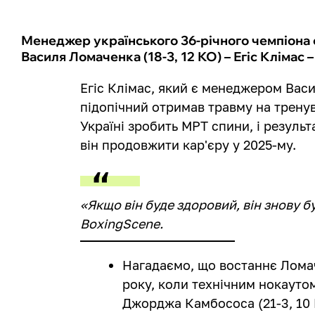
Менеджер українського 36-річного чемпіона сві
Василя Ломаченка (18-3, 12 КО) – Егіс Клімас 
Егіс Клімас, який є менеджером Вас
підопічний отримав травму на тренув
Україні зробить МРТ спини, і резуль
він продовжити кар'єру у 2025-му.
«Якщо він буде здоровий, він знову б
BoxingScene.
Нагадаємо, що востаннє Ломач
року, коли технічним нокаутом
Джорджа Камбососа (21-3, 10 К