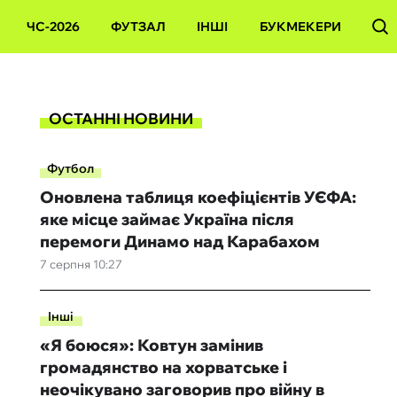
ЧС-2026
ФУТЗАЛ
ІНШІ
БУКМЕКЕРИ
ОСТАННІ НОВИНИ
Футбол
Оновлена таблиця коефіцієнтів УЄФА:
яке місце займає Україна після
перемоги Динамо над Карабахом
7 серпня 10:27
Інші
«Я боюся»: Ковтун замінив
громадянство на хорватське і
неочікувано заговорив про війну в