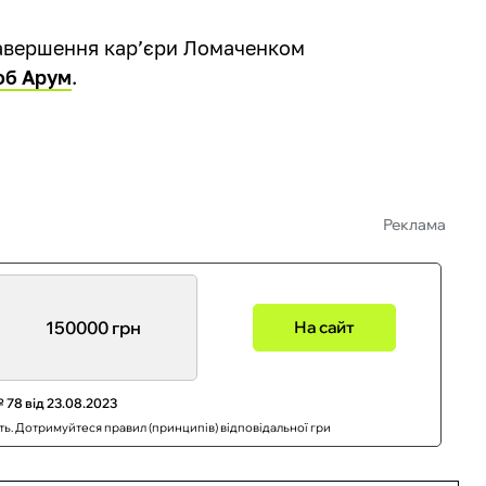
авершення кар’єри Ломаченком
об Арум
.
Реклама
150000 грн
На сайт
 78 від 23.08.2023
сть. Дотримуйтеся правил (принципів) відповідальної гри