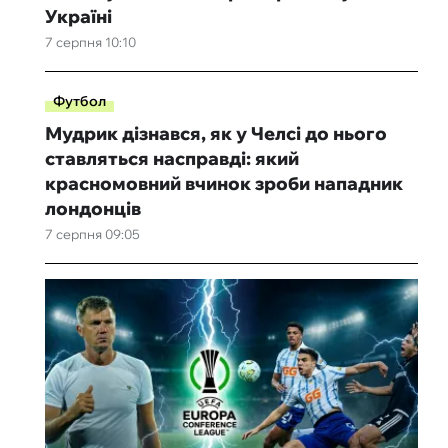
Україні
7 серпня 10:10
Футбол
Мудрик дізнався, як у Челсі до нього
ставляться насправді: який
красномовний вчинок зроби нападник
лондонців
7 серпня 09:05