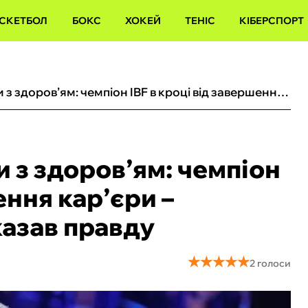
СКЕТБОЛ
БОКС
ХОКЕЙ
ТЕНІС
КІБЕРСПОРТ
У Ломаченка проблеми з здоров’ям: чемпіон IBF в кроці від завершення кар’єри – менеджер українця сказав правду
 з здоров’ям: чемпіон
ення кар’єри –
азав правду
★
★
★
★
★
★
★
★
★
★
2 голоси