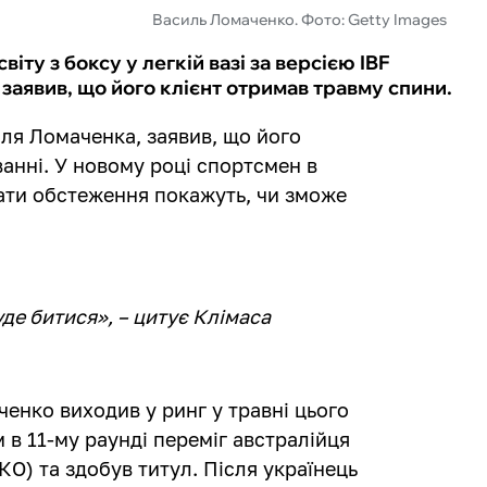
Василь Ломаченко. Фото: Getty Images
ту з боксу у легкій вазі за версією IBF
– заявив, що його клієнт отримав травму спини.
иля Ломаченка, заявив, що його
анні. У новому році спортсмен в
тати обстеження покажуть, чи зможе
уде битися», – цитує Клімаса
енко виходив у ринг у травні цього
 в 11-му раунді переміг австралійця
О) та здобув титул. Після українець