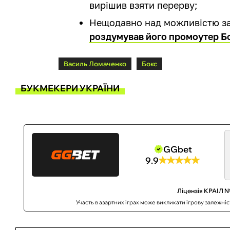
вирішив взяти перерву;
Нещодавно над можливістю з
роздумував його промоутер Б
Василь Ломаченко
Бокс
БУКМЕКЕРИ УКРАЇНИ
GGbet
9.9
Ліцензія КРАІЛ №
Участь в азартних іграх може викликати ігрову залежні