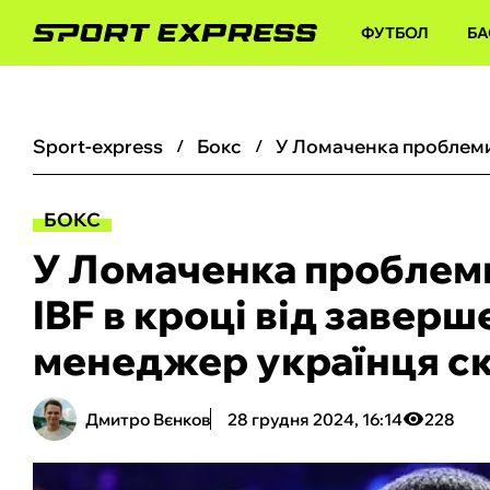
ФУТБОЛ
БА
sport-express
бокс
БОКС
У Ломаченка проблеми
IBF в кроці від заверш
менеджер українця ск
Дмитро Вєнков
28 грудня 2024, 16:14
228