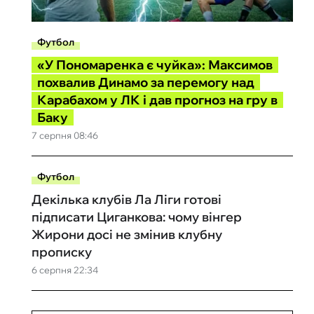
Футбол
«У Пономаренка є чуйка»: Максимов
похвалив Динамо за перемогу над
Карабахом у ЛК і дав прогноз на гру в
Баку
7 серпня 08:46
Футбол
Декілька клубів Ла Ліги готові
підписати Циганкова: чому вінгер
Жирони досі не змінив клубну
прописку
6 серпня 22:34