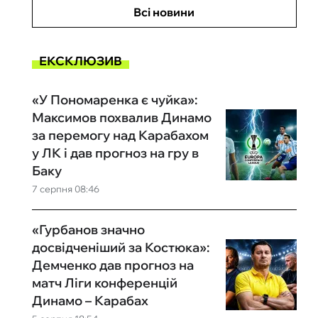
Всі новини
ЕКСКЛЮЗИВ
«У Пономаренка є чуйка»:
Максимов похвалив Динамо
за перемогу над Карабахом
у ЛК і дав прогноз на гру в
Баку
7 серпня 08:46
«Гурбанов значно
досвідченіший за Костюка»:
Демченко дав прогноз на
матч Ліги конференцій
Динамо – Карабах