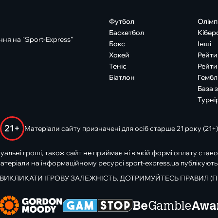
Футбол
Олімп
Баскетбол
Кібер
ня на "Sport-Express"
Бокс
Інші
Хокей
Рейти
Теніс
Рейти
Біатлон
Гембл
База 
Турні
21+
Матеріали сайту призначені для осіб старше 21 року (21+)
туальні гроші, також сайт не приймає ні в якій формі оплату ставо
атеріали на інформаційному ресурсі sport-express.ua публікують
 ВИКЛИКАТИ ІГРОВУ ЗАЛЕЖНІСТЬ. ДОТРИМУЙТЕСЬ ПРАВИЛ (П