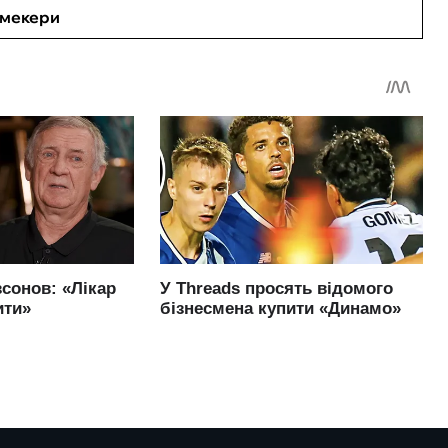
кмекери