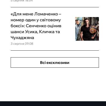
5 серпня 18:54
«Для мене Ломаченко –
номер один у світовому
боксі»: Сенченко оцінив
шанси Усика, Кличка та
Чухаджяна
3 серпня 09:08
Всі ексклюзиви