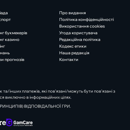
іада
Про видання
спорт
Політика конфіденційності
Використання cookies
нг букмекерів
Угода користувача
нг казино
Редакційна політика
інг
Кодекс етики
знань
Наша редакція
ри прогнозів
Контакти
к та/інших платежів, які пов’язані/можуть бути пов’язані з
ся виключно в інформаційних цілях.
РИНЦИПІВ) ВІДПОВІДАЛЬНОЇ ГРИ.