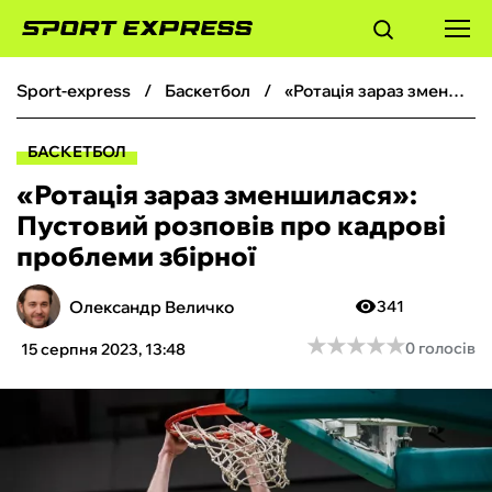
sport-express
баскетбол
«Ротація зараз зменшилася»: Пустовий розповів про кадрові проблеми збірної
ФУТБОЛ
БАСКЕТБОЛ
БАСКЕТБОЛ
«Ротація зараз зменшилася»:
Пустовий розповів про кадрові
БОКС
проблеми збірної
ХОКЕЙ
Олександр Величко
341
★
★
★
★
★
★
★
★
★
★
0 голосів
15 серпня 2023, 13:48
ТЕНІС
КІБЕРСПОРТ
ЧС-2026