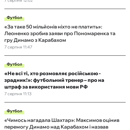
7 серпня 12:02
Футбол
«За таке 50 мільйонів ніхто не платить»:
Леоненко зробив заяви про Пономаренка та
гру Динамо з Карабахом
7 серпня 11:47
Футбол
«Не всі ті, хто розмовляє російською -
зрадник!»: футбольний тренер – про на
штраф за використання мови РФ
7 серпня 11:13
Футбол
«Чимось нагадала Шахтар»: Максимов оцінив
перемогу Динамо над Карабахом і назвав