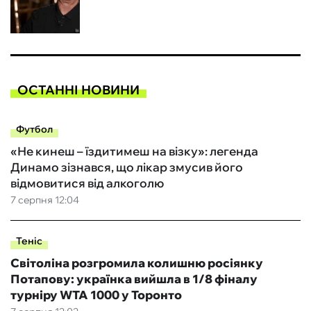
ОСТАННІ НОВИНИ
Футбол
«Не кинеш – їздитимеш на візку»: легенда
Динамо зізнався, що лікар змусив його
відмовитися від алкоголю
7 серпня 12:04
Теніс
Світоліна розгромила колишню росіянку
Потапову: українка вийшла в 1/8 фіналу
турніру WTA 1000 у Торонто