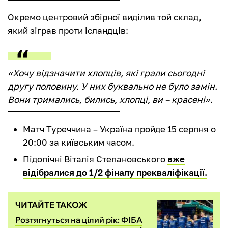
Окремо центровий збірної виділив той склад,
який зіграв проти ісландців:
«Хочу відзначити хлопців, які грали сьогодні
другу половину. У них буквально не було замін.
Вони тримались, бились, хлопці, ви – красені».
Матч Туреччина – Україна пройде 15 серпня о
20:00 за київським часом.
Підопічні Віталія Степановського
вже
відібралися до 1/2 фіналу прекваліфікації.
ЧИТАЙТЕ ТАКОЖ
Розтягнуться на цілий рік: ФІБА