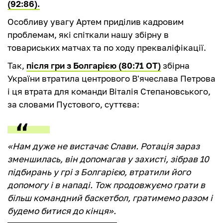
(92:86).
Особливу увагу Артем приділив кадровим
проблемам, які спіткали нашу збірну в
товариських матчах та по ходу прекваліфікації.
Так,
після гри з Болгарією (80:71 ОТ)
збірна
України втратила центрового В'ячеслава Петрова
і ця втрата для команди Віталія Степановського,
за словами Пустового, суттєва:
«Нам дуже не вистачає Слави. Ротація зараз
зменшилась, він допомагав у захисті, зібрав 10
підбирань у грі з Болгарією, втратили його
допомогу і в нападі. Тож продовжуємо грати в
більш командний баскетбол, гратимемо разом і
будемо битися до кінця».