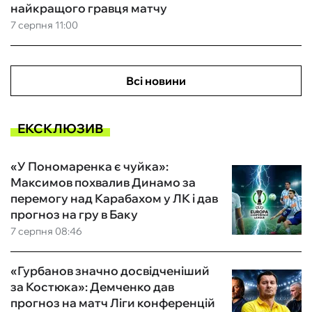
найкращого гравця матчу
7 серпня 11:00
Всі новини
ЕКСКЛЮЗИВ
«У Пономаренка є чуйка»:
Максимов похвалив Динамо за
перемогу над Карабахом у ЛК і дав
прогноз на гру в Баку
7 серпня 08:46
«Гурбанов значно досвідченіший
за Костюка»: Демченко дав
прогноз на матч Ліги конференцій