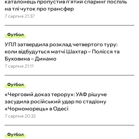
каталонець пропустив п'ятий спаринг поспіль
на тлі чуток про трансфер
7 серпня 21:37
Футбол
УПЛ затвердила розклад четвертого туру:
коли відбудуться матчі Шахтар – Полісся та
Буковина – Динамо
7 серпня 21:11
Футбол
«Черговий доказ терору»: УАФ рішуче
засудила російський удар по стадіону
«Чорноморець» в Одесі
7 серпня 20:32
Футбол