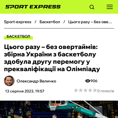
sport-express
баскетбол
Цього разу – без овертаймів: збірна України з баскетболу здобула другу перемогу у прекваліфікації на Олімпіаду
ФУТБОЛ
БАСКЕТБОЛ
БАСКЕТБОЛ
Цього разу – без овертаймів:
збірна України з баскетболу
БОКС
здобула другу перемогу у
прекваліфікації на Олімпіаду
ХОКЕЙ
Олександр Величко
906
ТЕНІС
★
★
★
★
★
★
★
★
★
★
0 голосів
13 серпня 2023, 19:57
КІБЕРСПОРТ
ЧС-2026