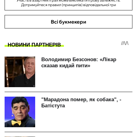
Участь в азартних іграх може викликати ігрову залежність.
Дотримуйтеся правил (принципів) відповідальної гри
Всі букмекери