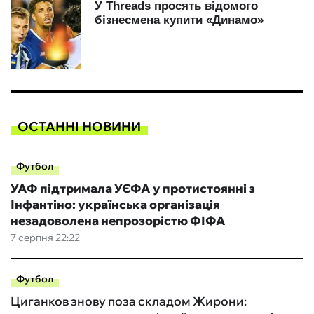
ОСТАННІ НОВИНИ
Футбол
УАФ підтримала УЄФА у протистоянні з
Інфантіно: українська організація
незадоволена непрозорістю ФІФА
7 серпня 22:22
Футбол
Циганков знову поза складом Жирони: