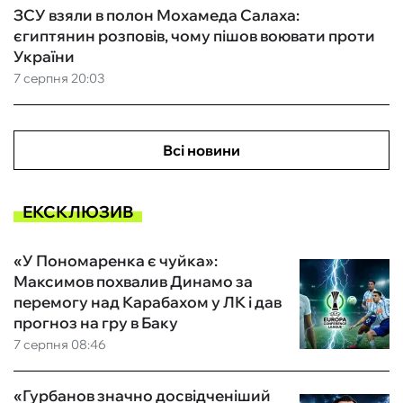
ЗСУ взяли в полон Мохамеда Салаха:
єгиптянин розповів, чому пішов воювати проти
України
7 серпня 20:03
Всі новини
ЕКСКЛЮЗИВ
«У Пономаренка є чуйка»:
Максимов похвалив Динамо за
перемогу над Карабахом у ЛК і дав
прогноз на гру в Баку
7 серпня 08:46
«Гурбанов значно досвідченіший