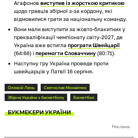
Агафонов
виступив із жорсткою критикою
щодо гравців збірної з-за кордону, які
відмовилися грати за національну команду.
Вони мали виступити за жовто-блакитних у
прекваліфікації чемпіонату світу-2027, де
Україна вже встигла
програти Швейцарії
(64:66) і
перемогти Словаччину
(80:71).
Наступну гру Україна проведе проти
швейцарців у Латвії 16 серпня.
Олексій Лень
Святослав Михайлюк
Збірна України з баскетболу
Баскетбол
БУКМЕКЕРИ УКРАЇНИ
Реклама