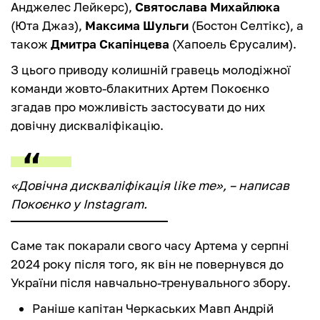
Анджелес Лейкерс),
Святослава Михайлюка
(Юта Джаз),
Максима Шульги
(Бостон Селтікс), а
також
Дмитра Скапінцева
(Хапоель Єрусалим).
З цього приводу колишній гравець молодіжної
команди жовто-блакитних Артем Покоєнко
згадав про можливість застосувати до них
довічну дискваліфікацію.
«Довічна дискваліфікація like me», – написав
Покоєнко у Instagram.
Саме так покарали свого часу Артема у серпні
2024 року після того, як він не повернувся до
України після навчально-тренувального збору.
Раніше капітан Черкаських Мавп Андрій