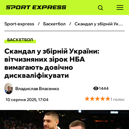
sport-express
баскетбол
Скандал у збірній України: вітчизняних зірок НБА вимагають довічно дискваліфікувати
ФУТБОЛ
БАСКЕТБОЛ
БАСКЕТБОЛ
Скандал у збірній України:
вітчизняних зірок НБА
БОКС
вимагають довічно
дискваліфікувати
ХОКЕЙ
Владислав Власенко
1444
ТЕНІС
★
★
★
★
★
★
★
★
★
★
1 голос
10 серпня 2025, 17:04
КІБЕРСПОРТ
ЧС-2026