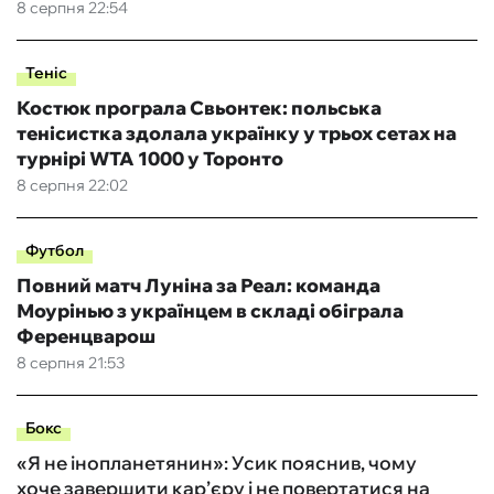
8 серпня 22:54
Теніс
Костюк програла Свьонтек: польська
тенісистка здолала українку у трьох сетах на
турнірі WTA 1000 у Торонто
8 серпня 22:02
Футбол
Повний матч Луніна за Реал: команда
Моурінью з українцем в складі обіграла
Ференцварош
8 серпня 21:53
Бокс
«Я не інопланетянин»: Усик пояснив, чому
хоче завершити кар’єру і не повертатися на