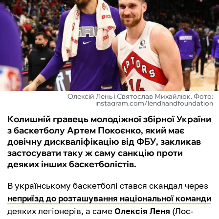
ФУТЗАЛ
ІНШІ
БУКМЕКЕРИ
Олексій Лень і Святослав Михайлюк. Фото:
instagram.com/lendhandfoundation
Колишній гравець молодіжної збірної України
з баскетболу Артем Покоєнко, який має
довічну дискваліфікацію від ФБУ, закликав
застосувати таку ж саму санкцію проти
деяких інших баскетболістів.
В українському баскетболі стався скандал через
неприїзд до розташування національної команди
деяких легіонерів, а саме
Олексія Леня
(Лос-