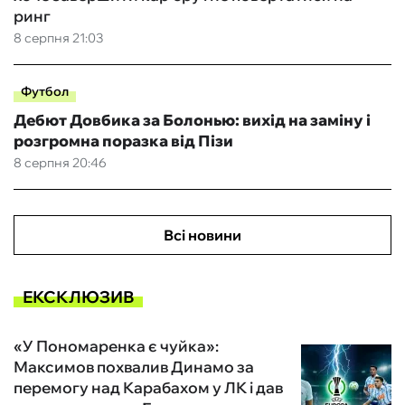
ринг
8 серпня 21:03
Футбол
Дебют Довбика за Болонью: вихід на заміну і
розгромна поразка від Пізи
8 серпня 20:46
Всі новини
ЕКСКЛЮЗИВ
«У Пономаренка є чуйка»:
Максимов похвалив Динамо за
перемогу над Карабахом у ЛК і дав