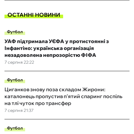
ОСТАННІ НОВИНИ
Футбол
УАФ підтримала УЄФА у протистоянні з
Інфантіно: українська організація
незадоволена непрозорістю ФІФА
7 серпня 22:22
Футбол
Циганков знову поза складом Жирони:
каталонець пропустив п'ятий спаринг поспіль
на тлі чуток про трансфер
7 серпня 21:37
Футбол