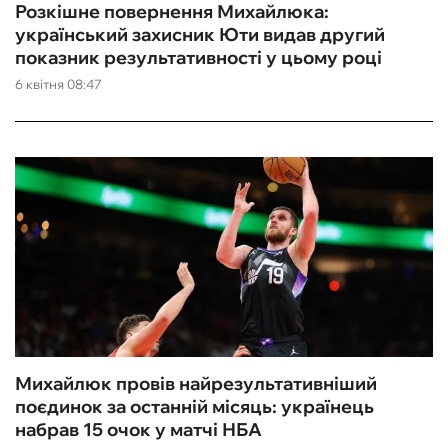
Розкішне повернення Михайлюка:
український захисник Юти видав другий
показник результативності у цьому році
6 квітня 08:47
Михайлюк провів найрезультативніший
поєдинок за останній місяць: українець
набрав 15 очок у матчі НБА