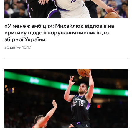
«У мене є амбіції»: Михайлюк відповів на
критику щодо ігнорування викликів до
збірної України
20 квітня 16:17