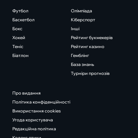
Футбол
Олімпіада
Баскетбол
Кіберспорт
Бокс
Інші
Хокей
Рейтинг букмекерів
Теніс
Рейтинг казино
Біатлон
Гемблінг
База знань
Турніри прогнозів
Про видання
Політика конфіденційності
Використання cookies
Угода користувача
Редакційна політика
Кодекс етики