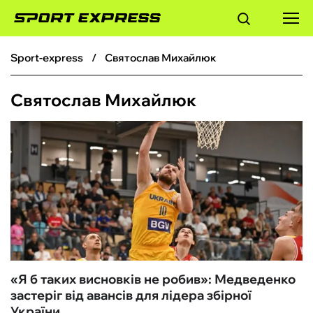
sport-express
Святослав Михайлюк
ФУТБОЛ
Святослав Михайлюк
БАСКЕТБОЛ
БОКС
ХОКЕЙ
ТЕНІС
КІБЕРСПОРТ
«Я б таких висновків не робив»: Медведенко
застеріг від авансів для лідера збірної
ЧС-2026
України