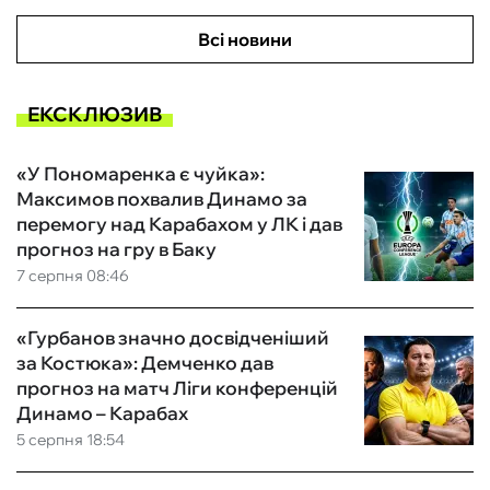
Всі новини
ЕКСКЛЮЗИВ
«У Пономаренка є чуйка»:
Максимов похвалив Динамо за
перемогу над Карабахом у ЛК і дав
прогноз на гру в Баку
7 серпня 08:46
«Гурбанов значно досвідченіший
за Костюка»: Демченко дав
прогноз на матч Ліги конференцій
Динамо – Карабах
5 серпня 18:54