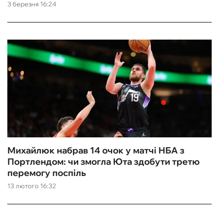
3 березня 16:24
Михайлюк набрав 14 очок у матчі НБА з
Портлендом: чи змогла Юта здобути третю
перемогу поспіль
13 лютого 16:32