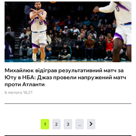
Михайлюк відіграв результативний матч за
Юту в НБА: Джаз провели напружений матч
проти Атланти
6 лютого 16:21
1
2
3
...