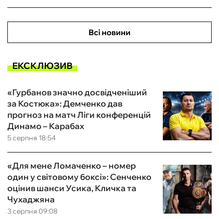
Всі новини
ЕКСКЛЮЗИВ
«Гурбанов значно досвідченіший
за Костюка»: Демченко дав
прогноз на матч Ліги конференцій
Динамо – Карабах
5 серпня 18:54
«Для мене Ломаченко – номер
один у світовому боксі»: Сенченко
оцінив шанси Усика, Кличка та
Чухаджяна
3 серпня 09:08