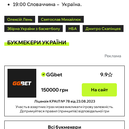
19:00 Словаччина – Україна.
Олексій Лень
Святослав Михайлюк
Збірна України з баскетболу
НБА
Дмитро Скапінцев
БУКМЕКЕРИ УКРАЇНИ
Реклама
GGbet
9.9
150000 грн
На сайт
Ліцензія КРАІЛ № 78 від 23.08.2023
Участь в азартних іграх може викликати ігрову залежність.
Дотримуйтеся правил (принципів) відповідальної гри
Всі букмекери