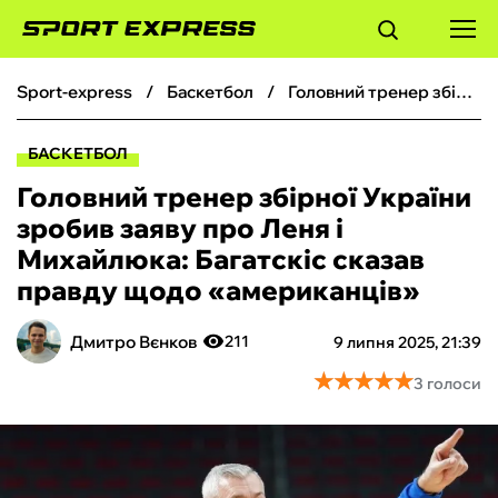
sport-express
баскетбол
Головний тренер збірної України зробив заяву про Леня і Михайлюка: Багатскіс сказав правду щодо «американців»
ФУТБОЛ
БАСКЕТБОЛ
БАСКЕТБОЛ
Головний тренер збірної України
зробив заяву про Леня і
БОКС
Михайлюка: Багатскіс сказав
правду щодо «американців»
ХОКЕЙ
Дмитро Вєнков
211
9 липня 2025, 21:39
ТЕНІС
★
★
★
★
★
★
★
★
★
★
3 голоси
КІБЕРСПОРТ
ЧС-2026