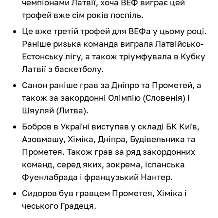
чемпіонами Латвії, хоча ВЕФ виграє цей
трофей вже сім років поспіль.
Це вже третій трофей для ВЕФа у цьому році.
Раніше ризька команда виграла Латвійсько-
Естонську лігу, а також тріумфувала в Кубку
Латвії з баскетболу.
Санон раніше грав за Дніпро та Прометей, а
також за закордонні Олімпію (Словенія) і
Шяуляй (Литва).
Бобров в Україні виступав у складі БК Київ,
Азовмашу, Хіміка, Дніпра, Будівельника та
Прометея. Також грав за ряд закордонних
команд, серед яких, зокрема, іспанська
Фуенлабрада і французький Нантер.
Сидоров був гравцем Прометея, Хіміка і
чеського Градеця.