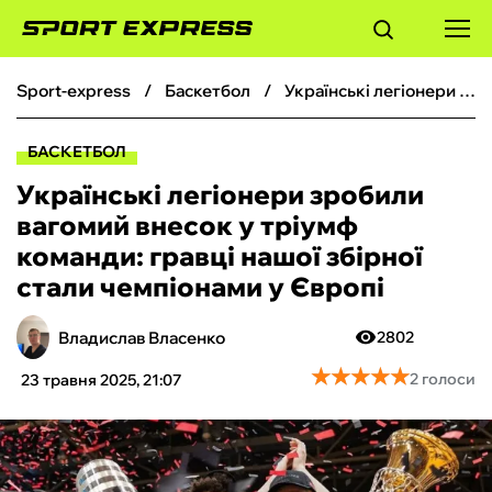
sport-express
баскетбол
Українські легіонери зробили вагомий внесок у тріумф команди: гравці нашої збірної стали чемпіонами у Європі
ФУТБОЛ
БАСКЕТБОЛ
БАСКЕТБОЛ
Українські легіонери зробили
вагомий внесок у тріумф
БОКС
команди: гравці нашої збірної
стали чемпіонами у Європі
ХОКЕЙ
Владислав Власенко
2802
ТЕНІС
★
★
★
★
★
★
★
★
★
★
2 голоси
23 травня 2025, 21:07
КІБЕРСПОРТ
ЧС-2026