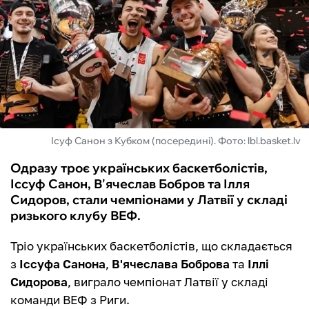
ФУТЗАЛ
ІНШІ
БУКМЕКЕРИ
Ісуф Санон з Кубком (посередині). Фото: lbl.basket.lv
Одразу троє українських баскетболістів,
Іссуф Санон, В'ячеслав Бобров та Ілля
Сидоров, стали чемпіонами у Латвії у складі
ризького клубу ВЕФ.
Тріо українських баскетболістів, що складається
з
Іссуфа Санона
,
В'ячеслава Боброва
та
Іллі
Сидорова
, виграло чемпіонат Латвії у складі
команди ВЕФ з Риги.