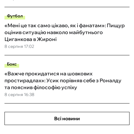
Футбол
«Мені це так само цікаво, як і фанатам»: Пищур
оцінив ситуацію навколо майбутнього
Циганкова в Жироні
8 серпня 17:02
Бокс
«Важче прокидатися на шовкових
простирадлах»: Усик порівняв себе з Роналду
та пояснив філософію успіху
8 серпня 16:38
Всі новини