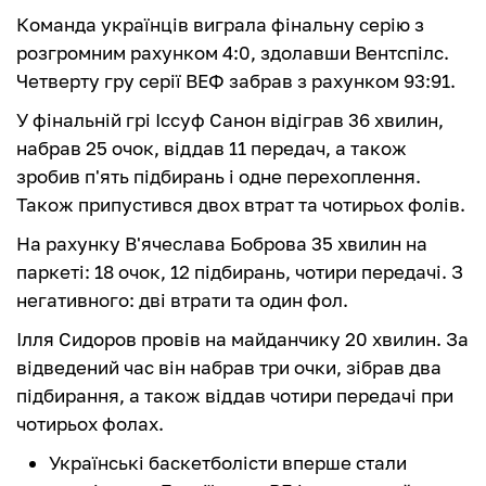
Команда українців виграла фінальну серію з
розгромним рахунком 4:0, здолавши Вентспілс.
Четверту гру серії ВЕФ забрав з рахунком 93:91.
У фінальній грі Іссуф Санон відіграв 36 хвилин,
набрав 25 очок, віддав 11 передач, а також
зробив п'ять підбирань і одне перехоплення.
Також припустився двох втрат та чотирьох фолів.
На рахунку В'ячеслава Боброва 35 хвилин на
паркеті: 18 очок, 12 підбирань, чотири передачі. З
негативного: дві втрати та один фол.
Ілля Сидоров провів на майданчику 20 хвилин. За
відведений час він набрав три очки, зібрав два
підбирання, а також віддав чотири передачі при
чотирьох фолах.
Українські баскетболісти вперше стали