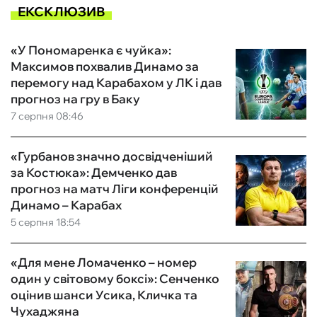
ЕКСКЛЮЗИВ
«У Пономаренка є чуйка»:
Максимов похвалив Динамо за
перемогу над Карабахом у ЛК і дав
прогноз на гру в Баку
7 серпня 08:46
«Гурбанов значно досвідченіший
за Костюка»: Демченко дав
прогноз на матч Ліги конференцій
Динамо – Карабах
5 серпня 18:54
«Для мене Ломаченко – номер
один у світовому боксі»: Сенченко
оцінив шанси Усика, Кличка та
Чухаджяна