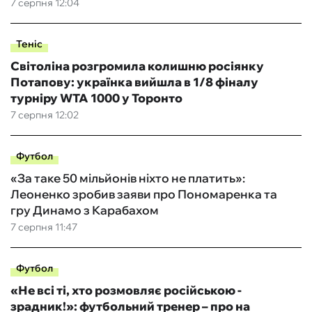
7 серпня 12:04
Теніс
Світоліна розгромила колишню росіянку
Потапову: українка вийшла в 1/8 фіналу
турніру WTA 1000 у Торонто
7 серпня 12:02
Футбол
«За таке 50 мільйонів ніхто не платить»:
Леоненко зробив заяви про Пономаренка та
гру Динамо з Карабахом
7 серпня 11:47
Футбол
«Не всі ті, хто розмовляє російською -
зрадник!»: футбольний тренер – про на