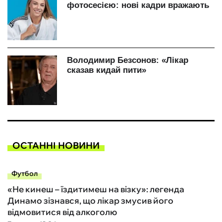
ОСТАННІ НОВИНИ
Футбол
«Не кинеш – їздитимеш на візку»: легенда
Динамо зізнався, що лікар змусив його
відмовитися від алкоголю