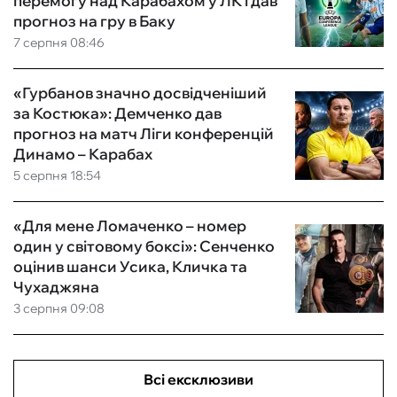
перемогу над Карабахом у ЛК і дав
прогноз на гру в Баку
7 серпня 08:46
«Гурбанов значно досвідченіший
за Костюка»: Демченко дав
прогноз на матч Ліги конференцій
Динамо – Карабах
5 серпня 18:54
«Для мене Ломаченко – номер
один у світовому боксі»: Сенченко
оцінив шанси Усика, Кличка та
Чухаджяна
3 серпня 09:08
Всі ексклюзиви