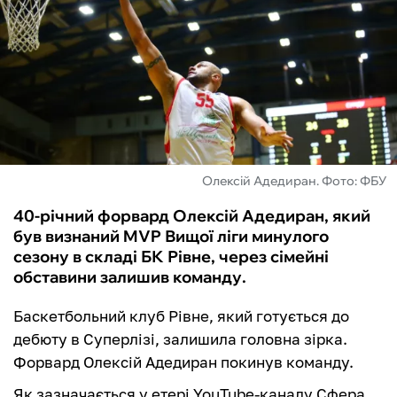
ФУТЗАЛ
ІНШІ
БУКМЕКЕРИ
Олексій Адедиран. Фото: ФБУ
40-річний форвард Олексій Адедиран, який
був визнаний MVP Вищої ліги минулого
сезону в складі БК Рівне, через сімейні
обставини залишив команду.
Баскетбольний клуб Рівне, який готується до
дебюту в Суперлізі, залишила головна зірка.
Форвард Олексій Адедиран покинув команду.
Як зазначається у етері YouTube-каналу Сфера