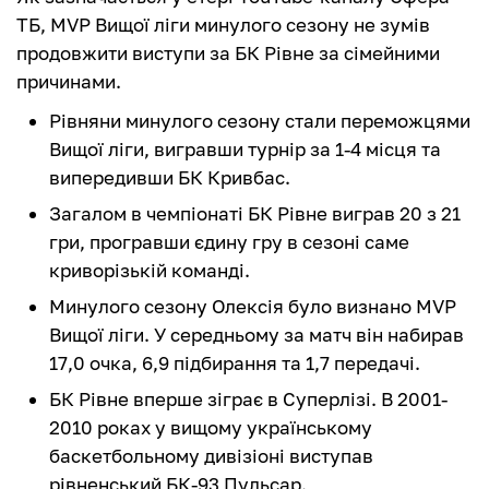
ТБ, MVP Вищої ліги минулого сезону не зумів
продовжити виступи за БК Рівне за сімейними
причинами.
Рівняни минулого сезону стали переможцями
Вищої ліги, вигравши турнір за 1-4 місця та
випередивши БК Кривбас.
Загалом в чемпіонаті БК Рівне виграв 20 з 21
гри, програвши єдину гру в сезоні саме
криворізькій команді.
Минулого сезону Олексія було визнано MVP
Вищої ліги. У середньому за матч він набирав
17,0 очка, 6,9 підбирання та 1,7 передачі.
БК Рівне вперше зіграє в Суперлізі. В 2001-
2010 роках у вищому українському
баскетбольному дивізіоні виступав
рівненський БК-93 Пульсар.