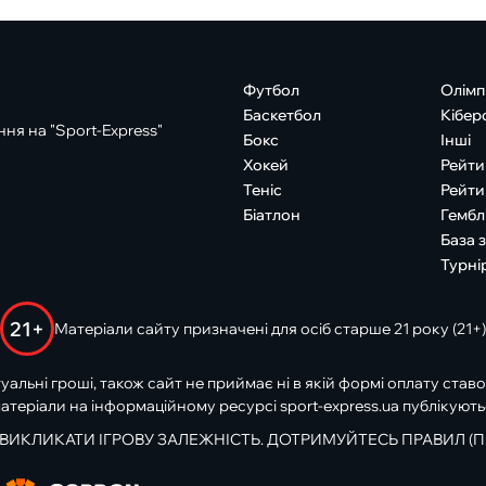
Футбол
Олімп
Баскетбол
Кібер
ня на "Sport-Express"
Бокс
Інші
Хокей
Рейти
Теніс
Рейти
Біатлон
Гембл
База 
Турні
21+
Матеріали сайту призначені для осіб старше 21 року (21+)
туальні гроші, також сайт не приймає ні в якій формі оплату ставо
атеріали на інформаційному ресурсі sport-express.ua публікують
 ВИКЛИКАТИ ІГРОВУ ЗАЛЕЖНІСТЬ. ДОТРИМУЙТЕСЬ ПРАВИЛ (П