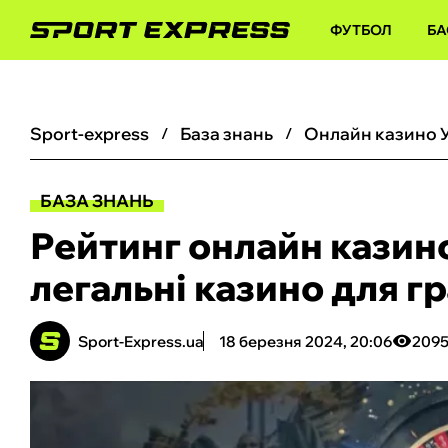
ФУТБОЛ
БА
sport-express
база знань
Онлайн казино 
БАЗА ЗНАНЬ
Рейтинг онлайн казин
легальні казино для гр
Sport-Express.ua
18 березня 2024, 20:06
209