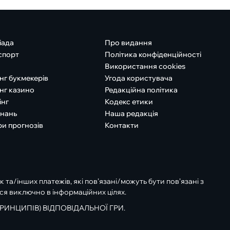
іада
Про видання
спорт
Політика конфіденційності
Використання cookies
нг букмекерів
Угода користувача
нг казино
Редакційна політика
інг
Кодекс етики
знань
Наша редакція
ри прогнозів
Контакти
к та/інших платежів, які пов’язані/можуть бути пов’язані з
ся виключно в інформаційних цілях.
РИНЦИПІВ) ВІДПОВІДАЛЬНОЇ ГРИ.