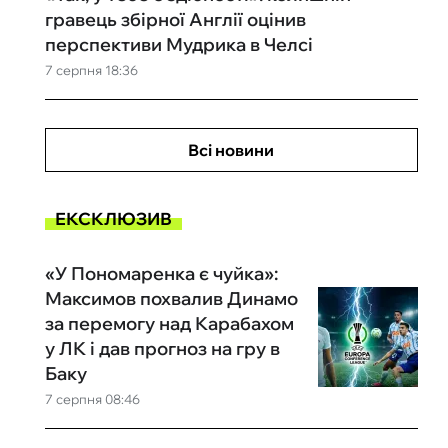
гравець збірної Англії оцінив
перспективи Мудрика в Челсі
7 серпня 18:36
Всі новини
ЕКСКЛЮЗИВ
«У Пономаренка є чуйка»:
Максимов похвалив Динамо
за перемогу над Карабахом
у ЛК і дав прогноз на гру в
Баку
7 серпня 08:46