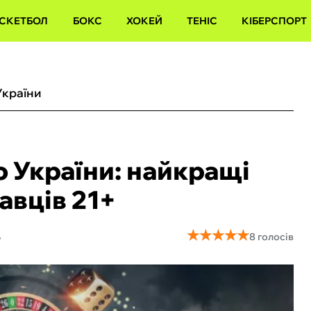
СКЕТБОЛ
БОКС
ХОКЕЙ
ТЕНІС
КІБЕРСПОРТ
України
о України: найкращі
авців 21+
★
★
★
★
★
★
★
★
★
★
5
8 голосів