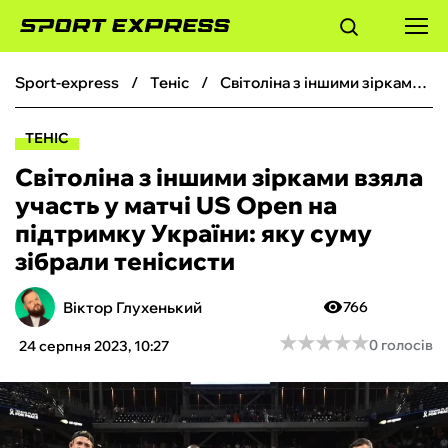
sport-express
теніс
Світоліна з іншими зірками взяла участь у матчі US Open на підтримку України: яку суму зібрали тенісисти
ФУТБОЛ
ТЕНІС
БАСКЕТБОЛ
Світоліна з іншими зірками взяла
участь у матчі US Open на
БОКС
підтримку України: яку суму
зібрали тенісисти
ХОКЕЙ
Віктор Глухенький
766
ТЕНІС
★
★
★
★
★
★
★
★
★
★
0 голосів
24 серпня 2023, 10:27
КІБЕРСПОРТ
ЧС-2026