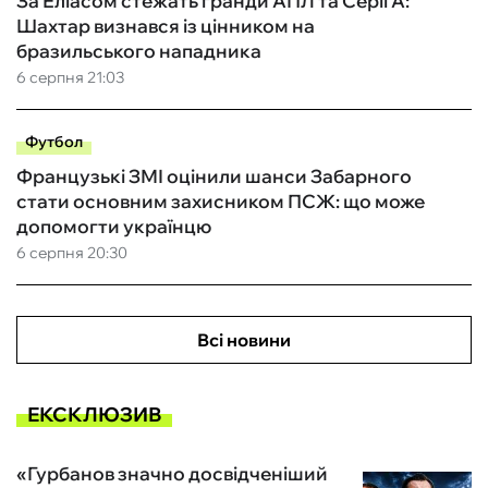
За Еліасом стежать гранди АПЛ та Серії А:
Шахтар визнався із цінником на
бразильського нападника
6 серпня 21:03
Футбол
Французькі ЗМІ оцінили шанси Забарного
стати основним захисником ПСЖ: що може
допомогти українцю
6 серпня 20:30
Всі новини
ЕКСКЛЮЗИВ
«Гурбанов значно досвідченіший