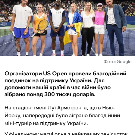
ФУТЗАЛ
ІНШІ
БУКМЕКЕРИ
Фото: Google
Організатори US Open провели благодійний
поєдинок на підтримку України. Для
допомоги нашій країні в час війни було
зібрано понад 300 тисяч доларів.
На стадіоні імені Луї Армстронга, що в Нью-
Йорку, напередодні було зіграно благодійний
міні-турнір на підтримку України.
У фінальному матчі одна з найкращих тенісисток