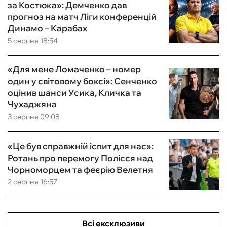
за Костюка»: Демченко дав
прогноз на матч Ліги конференцій
Динамо – Карабах
5 серпня 18:54
«Для мене Ломаченко – номер
один у світовому боксі»: Сенченко
оцінив шанси Усика, Кличка та
Чухаджяна
3 серпня 09:08
«Це був справжній іспит для нас»:
Ротань про перемогу Полісся над
Чорноморцем та феєрію Велетня
2 серпня 16:57
Всі ексклюзиви