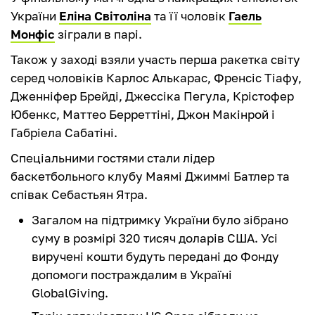
України
Еліна Світоліна
та її чоловік
Гаель
Монфіс
зіграли в парі.
Також у заході взяли участь перша ракетка світу
серед чоловіків Карлос Алькарас, Френсіс Тіафу,
Дженніфер Брейді, Джессіка Пегула, Крістофер
Юбенкс, Маттео Берреттіні, Джон Макінрой і
Габріела Сабатіні.
Спеціальними гостями стали лідер
баскетбольного клубу Маямі Джиммі Батлер та
співак Себастьян Ятра.
Загалом на підтримку України було зібрано
суму в розмірі 320 тисяч доларів США. Усі
виручені кошти будуть передані до Фонду
допомоги постраждалим в Україні
GlobalGiving.