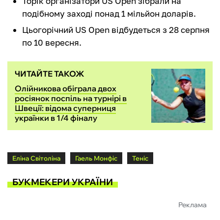
Торік організатори US Open зібрали на
подібному заході понад 1 мільйон доларів.
Цьогорічний US Open відбудеться з 28 серпня
по 10 вересня.
ЧИТАЙТЕ ТАКОЖ
Олійникова обіграла двох
росіянок поспіль на турнірі в
Швеції: відома суперниця
українки в 1/4 фіналу
Еліна Світоліна
Гаель Монфіс
Теніс
БУКМЕКЕРИ УКРАЇНИ
Реклама