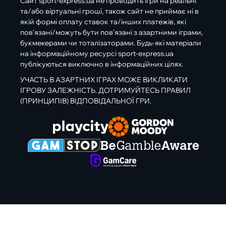
Сайт sport-express.ua не проводить ігри на реальні
та/або віртуальні гроші, також сайт не приймає ні в
якій формі оплату ставок та/інших платежів, які
пов’язані/можуть бути пов’язані з азартними іграми,
букмекерами чи тоталізаторами. Будь-які матеріали
на інформаційному ресурсі sport-express.ua
публікуються виключно в інформаційних цілях.
УЧАСТЬ В АЗАРТНИХ ІГРАХ МОЖЕ ВИКЛИКАТИ
ІГРОВУ ЗАЛЕЖНІСТЬ. ДОТРИМУЙТЕСЬ ПРАВИЛ
(ПРИНЦИПІВ) ВІДПОВІДАЛЬНОЇ ГРИ.