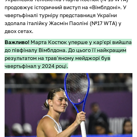
продовжує історичний виступ на «Вімблдоні». У
чвертьфіналі турніру представниця України
здолала італійку Жасмін Паоліні (№17 WTA) у
двох сетах.
Важливо!
Марта Костюк уперше у кар'єрі вийшла
до півфіналу Вімблдона. До цього її найкращим
результатом на трав'яному мейджорі був
чвертьфінал у 2024 році.