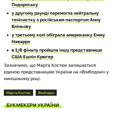
Подороську
у другому раунді перемогла нейтральну
тенісистку з російським паспортом Анну
Блінкову
у третьому колі обіграла американку Емму
Наварро
в 1/8 фіналу пройшла іншу представницю
США Ешлін Крюгер
Зазначимо, що Марта Костюк залишається
єдиною представницею України на «Вімблдоні» у
нинішньому році.
Марта Костюк
Вімблдон
БУКМЕКЕРИ УКРАЇНИ