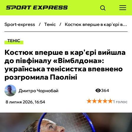
sport-express
теніс
Костюк вперше в кар'єрі вийшла до півфіналу «Вімблдона»: українська тенісистка впевнено розгромила Паоліні
ФУТБОЛ
ТЕНІС
БАСКЕТБОЛ
Костюк вперше в кар'єрі вийшла
до півфіналу «Вімблдона»:
БОКС
українська тенісистка впевнено
розгромила Паоліні
ХОКЕЙ
Дмитро Чорнобай
364
ТЕНІС
★
★
★
★
★
★
★
★
★
★
1 голос
8 липня 2026, 16:54
КІБЕРСПОРТ
ЧС-2026