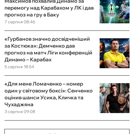
Максимов похвалив Динамо за
перемогу над Карабахом у ЛК і дав
прогноз на гру в Баку
7 серпня 08:46
«Гурбанов значно досвідченіший
за Костюка»: Демченко дав
прогноз на матч Ліги конференцій
Динамо – Карабах
5 серпня 18:54
«Для мене Ломаченко – номер
один у світовому боксі»: Сенченко
оцінив шанси Усика, Кличка та
Чухаджяна
3 серпня 09:08