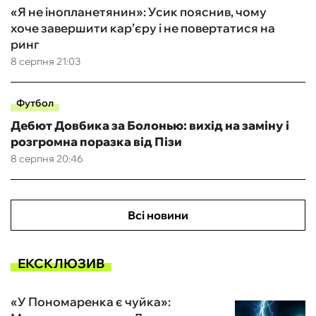
«Я не інопланетянин»: Усик пояснив, чому
хоче завершити кар’єру і не повертатися на
ринг
8 серпня 21:03
Футбол
Дебют Довбика за Болонью: вихід на заміну і
розгромна поразка від Пізи
8 серпня 20:46
Всі новини
ЕКСКЛЮЗИВ
«У Пономаренка є чуйка»: