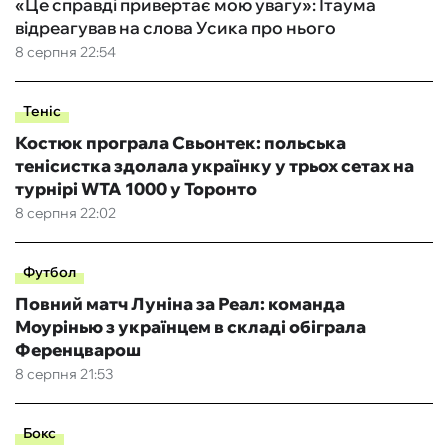
«Це справді привертає мою увагу»: Ітаума
відреагував на слова Усика про нього
8 серпня 22:54
Теніс
Костюк програла Свьонтек: польська
тенісистка здолала українку у трьох сетах на
турнірі WTA 1000 у Торонто
8 серпня 22:02
Футбол
Повний матч Луніна за Реал: команда
Моурінью з українцем в складі обіграла
Ференцварош
8 серпня 21:53
Бокс