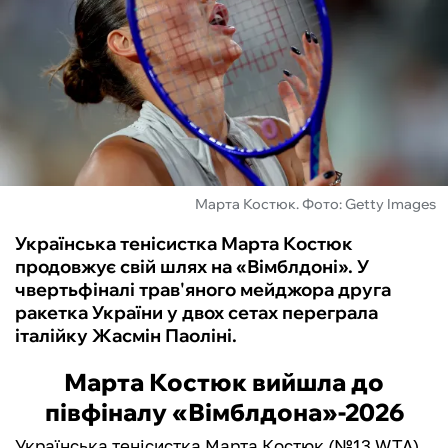
ФУТЗАЛ
ІНШІ
БУКМЕКЕРИ
Марта Костюк. Фото: Getty Images
Українська тенісистка Марта Костюк
продовжує свій шлях на «Вімблдоні». У
чвертьфіналі трав'яного мейджора друга
ракетка України у двох сетах переграла
італійку Жасмін Паоліні.
Марта Костюк вийшла до
півфіналу «Вімблдона»-2026
Українська тенісистка Марта Костюк (№13 WTA)