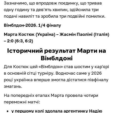
Зазначимо, що впродовж поєдинку, що тривав
одну годину та дев'ять хвилин, здійснила три
подачі навиліт та зробила три подвійні помилки.
Вімблдон-2026. 1/4 фіналу
Марта Костюк (Україна) – Жасмін Паоліні (Італія)
– 2:0 (6:3, 6:2)
Історичний результат Марти на
Вімблдоні
Для Костюк цей «Вімблдон» став шостим у кар'єрі
в основній сітці турніру. Водночас саме у 2026
році українка вперше змогла дістатися півфіналу
змагань.
На попередніх етапах Марта провела чотири
переможні матчі:
у першому колі здолала аргентинку Надію