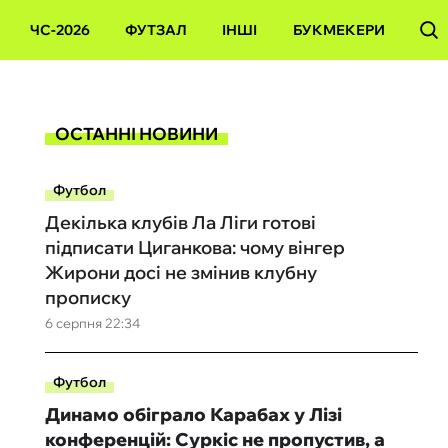
ЧС-2026
ФУТЗАЛ
ІНШІ
БУКМЕКЕРИ
ОСТАННІ НОВИНИ
Футбол
Декілька клубів Ла Ліги готові
підписати Циганкова: чому вінгер
Жирони досі не змінив клубну
прописку
6 серпня 22:34
Футбол
Динамо обіграло Карабах у Лізі
конференцій: Суркіс не пропустив, а