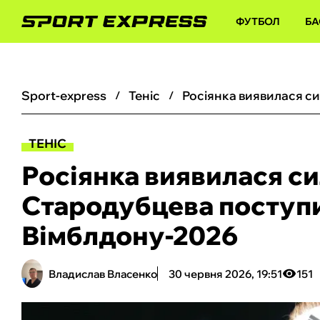
ФУТБОЛ
БА
sport-express
теніс
ТЕНІС
Росіянка виявилася с
Стародубцева поступи
Вімблдону-2026
Владислав Власенко
30 червня 2026, 19:51
151