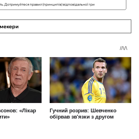
сть. Дотримуйтеся правил (принципів) відповідальної гри
кмекери