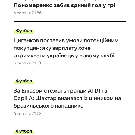
Пономаренко забив єдиний гол у грі
6 серпня 21:56
Футбол
Циганков поставив умови потенційним
покупцям: яку зарплату хоче
отримувати українець у новому клубі
6 серпня 21:18
Футбол
За Еліасом стежать гранди АПЛ та
Серії А: Шахтар визнався із цінником на
бразильського нападника
6 серпня 21:03
Футбол