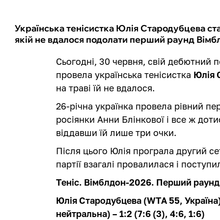
Українська тенісистка Юлія Стародубцева ст
якій не вдалося подолати перший раунд Вімб
Сьогодні, 30 червня, свій дебютний 
провела українська тенісистка
Юлія 
на траві їй не вдалося.
26-річна українка провела рівний пе
росіянки Анни Блінкової і все ж дот
віддавши їй лише три очки.
Після цього Юлія програла другий сет
партії взагалі провалилася і поступил
Теніс. Вімблдон-2026. Перший раунд
Юлія Стародубцева (WTA 55, Україна)
нейтральна) – 1:2 (7:6 (3), 4:6, 1:6)