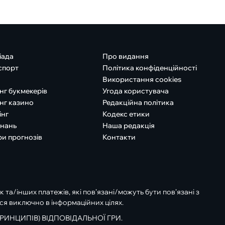
іада
Про видання
спорт
Політика конфіденційності
Використання cookies
нг букмекерів
Угода користувача
нг казино
Редакційна політика
інг
Кодекс етики
знань
Наша редакція
ри прогнозів
Контакти
к та/інших платежів, які пов’язані/можуть бути пов’язані з
ся виключно в інформаційних цілях.
РИНЦИПІВ) ВІДПОВІДАЛЬНОЇ ГРИ.