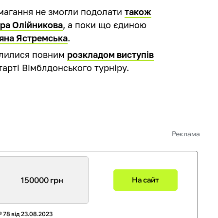
змагання не змогли подолати
також
ра Олійникова
, а поки що єдиною
яна Ястремська
.
ілилися повним
розкладом виступів
тарті Вімблдонського турніру.
Реклама
150000 грн
На сайт
 78 від 23.08.2023