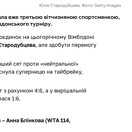
Юлія Стародубцева. Фото: Getty Images
ала вже третьою вітчизняною спортсменкою,
лдонського турніру.
поєдинок на цьогорічному Вімблдоні
Стародубцева
, але здобути перемогу
рший сет проти «нейтральної»
иснула суперницю на тайбрейку,
 з рахунком 4:6, а у вирішальній
ася 1:6.
 – Анна Блінкова (WTA 114,