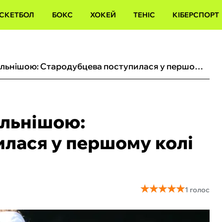
СКЕТБОЛ
БОКС
ХОКЕЙ
ТЕНІС
КІБЕРСПОРТ
Росіянка виявилася сильнішою: Стародубцева поступилася у першому колі Вімблдону-2026
ильнішою:
лася у першому колі
★
★
★
★
★
★
★
★
★
★
1 голос