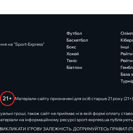
Футбол
Олімп
Баскетбол
Кібер
ня на "Sport-Express"
Бокс
Інші
Хокей
Рейти
Теніс
Рейти
Біатлон
Гембл
База 
Турні
21+
Матеріали сайту призначені для осіб старше 21 року (21+)
туальні гроші, також сайт не приймає ні в якій формі оплату ставо
атеріали на інформаційному ресурсі sport-express.ua публікують
 ВИКЛИКАТИ ІГРОВУ ЗАЛЕЖНІСТЬ. ДОТРИМУЙТЕСЬ ПРАВИЛ (П