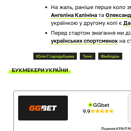
На жаль, раніше перше коло 
Ангеліна Калініна
та
Олександ
українкою у другому колі є
Да
Перед стартом змагання ми д
українських спортсменок
на с
Юлія Стародубцева
Теніс
Вімблдон
БУКМЕКЕРИ УКРАЇНИ
GGbet
9.9
Ліцензія КРАІЛ №