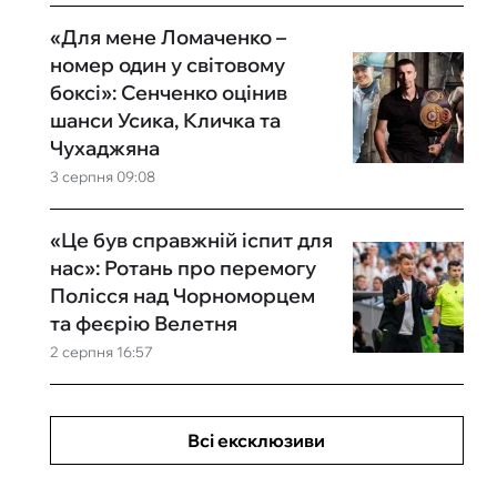
«Для мене Ломаченко –
номер один у світовому
боксі»: Сенченко оцінив
шанси Усика, Кличка та
Чухаджяна
3 серпня 09:08
«Це був справжній іспит для
нас»: Ротань про перемогу
Полісся над Чорноморцем
та феєрію Велетня
2 серпня 16:57
Всі ексклюзиви