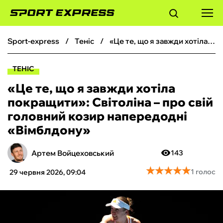
sport-express
теніс
«Це те, що я завжди хотіла покращити»: Світоліна – про свій головний козир напередодні «Вімблдону»
ФУТБОЛ
ТЕНІС
БАСКЕТБОЛ
«Це те, що я завжди хотіла
покращити»: Світоліна – про свій
БОКС
головний козир напередодні
«Вімблдону»
ХОКЕЙ
Артем Войцеховський
143
ТЕНІС
★
★
★
★
★
★
★
★
★
★
1 голос
29 червня 2026, 09:04
КІБЕРСПОРТ
ЧС-2026