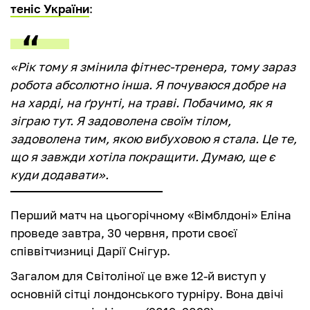
теніс України
:
«Рік тому я змінила фітнес-тренера, тому зараз
робота абсолютно інша. Я почуваюся добре на
на харді, на ґрунті, на траві. Побачимо, як я
зіграю тут. Я задоволена своїм тілом,
задоволена тим, якою вибуховою я стала. Це те,
що я завжди хотіла покращити. Думаю, ще є
куди додавати».
Перший матч на цьогорічному «Вімблдоні» Еліна
проведе завтра, 30 червня, проти своєї
співвітчизниці Дарії Снігур.
Загалом для Світоліної це вже 12-й виступ у
основній сітці лондонського турніру. Вона двічі