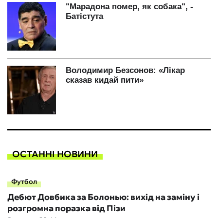
ОСТАННІ НОВИНИ
Футбол
Дебют Довбика за Болонью: вихід на заміну і
розгромна поразка від Пізи