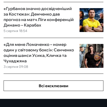
«Гурбанов значно досвідченіший
за Костюка»: Демченко дав
прогноз на матч Ліги конференцій
Динамо – Карабах
5 серпня 18:54
«Для мене Ломаченко – номер
один у світовому боксі»: Сенченко
оцінив шанси Усика, Кличка та
Чухаджяна
3 серпня 09:08
Всі ексклюзиви