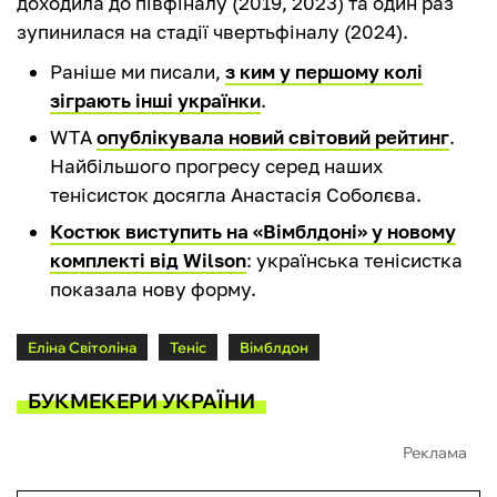
доходила до півфіналу (2019, 2023) та один раз
зупинилася на стадії чвертьфіналу (2024).
Раніше ми писали,
з ким у першому колі
зіграють інші українки
.
WTA
опублікувала новий світовий рейтинг
.
Найбільшого прогресу серед наших
тенісисток досягла Анастасія Соболєва.
Костюк виступить на «Вімблдоні» у новому
комплекті від Wilson
: українська тенісистка
показала нову форму.
Еліна Світоліна
Теніс
Вімблдон
БУКМЕКЕРИ УКРАЇНИ
Реклама