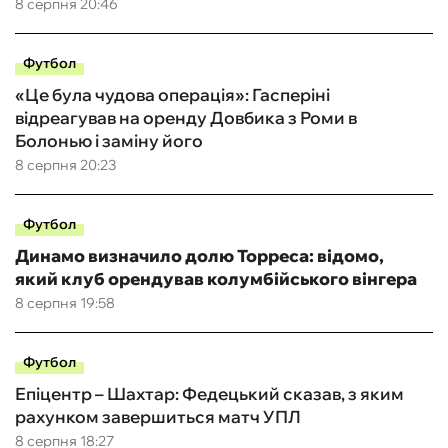
8 серпня 20:46
Футбол
«Це була чудова операція»: Гасперіні
відреагував на оренду Довбика з Роми в
Болонью і заміну його
8 серпня 20:23
Футбол
Динамо визначило долю Торреса: відомо,
який клуб орендував колумбійського вінгера
8 серпня 19:58
Футбол
Епіцентр – Шахтар: Федецький сказав, з яким
рахунком завершиться матч УПЛ
8 серпня 18:27