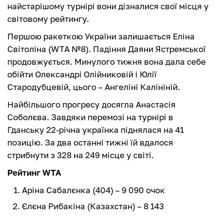
найстарішому турнірі вони дізналися свої місця у
світовому рейтингу.
Першою ракеткою України залишається Еліна
Світоліна (WTA №8). Падіння Даяни Ястремської
продовжується. Минулого тижня вона дала себе
обійти Олександрі Олійниковій і Юлії
Стародубцевій, цього – Ангеліні Калініній.
Найбільшого прогресу досягла Анастасія
Соболєва. Завдяки перемозі на турнірі в
Гданську 22-річна українка піднялася на 41
позицію. За два останні тижні їй вдалося
стрибнути з 328 на 249 місце у світі.
Рейтинг WTA
Аріна Сабалєнка (404) – 9 090 очок
Єлєна Рибакіна (Казахстан) – 8 143