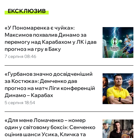
ЕКСКЛЮЗИВ
«У Пономаренка є чуйка»:
Максимов похвалив Динамо за
перемогу над Карабахом у ЛК і дав
прогноз на гру в Баку
7 серпня 08:46
«Гурбанов значно досвідченіший
за Костюка»: Демченко дав
прогноз на матч Ліги конференцій
Динамо – Карабах
5 серпня 18:54
«Для мене Ломаченко – номер
один у світовому боксі»: Сенченко
оцінив шанси Усика, Кличка та