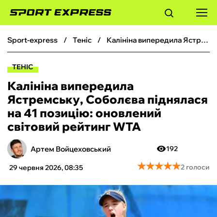
sport-express
теніс
Калініна випередила Ястремську, Соболєва піднялася на 41 позицію: оновлений світовий рейтинг WTA
ФУТБОЛ
ТЕНІС
БАСКЕТБОЛ
Калініна випередила
Ястремську, Соболєва піднялася
БОКС
на 41 позицію: оновлений
світовий рейтинг WTA
ХОКЕЙ
Артем Войцеховський
192
ТЕНІС
★
★
★
★
★
★
★
★
★
★
2 голоси
29 червня 2026, 08:35
КІБЕРСПОРТ
ЧС-2026