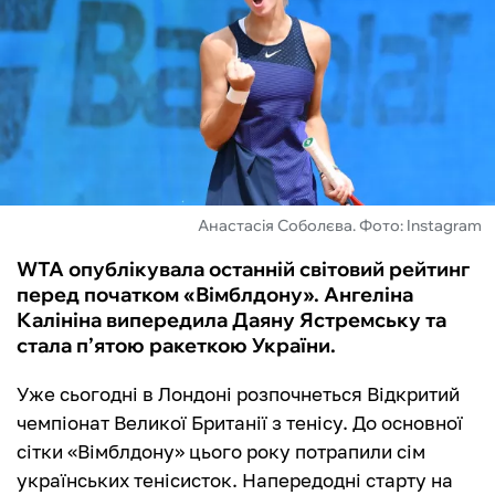
ФУТЗАЛ
ІНШІ
БУКМЕКЕРИ
Анастасія Соболєва. Фото: Instagram
WTA опублікувала останній світовий рейтинг
перед початком «Вімблдону». Ангеліна
Калініна випередила Даяну Ястремську та
стала п’ятою ракеткою України.
Уже сьогодні в Лондоні розпочнеться Відкритий
чемпіонат Великої Британії з тенісу. До основної
сітки «Вімблдону» цього року потрапили сім
українських тенісисток. Напередодні старту на