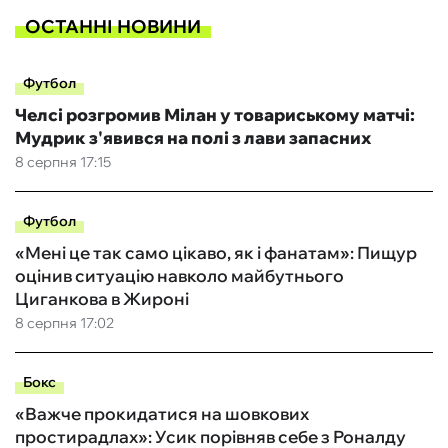
ОСТАННІ НОВИНИ
Футбол
Челсі розгромив Мілан у товариському матчі:
Мудрик з'явився на полі з лави запасних
8 серпня 17:15
Футбол
«Мені це так само цікаво, як і фанатам»: Пищур
оцінив ситуацію навколо майбутнього
Циганкова в Жироні
8 серпня 17:02
Бокс
«Важче прокидатися на шовкових
простирадлах»: Усик порівняв себе з Роналду