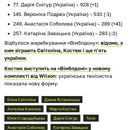
77. Дарія Снігур (Україна) – 928 (+1)
145. Вероніка Подрез (Україна) – 530 (-1)
249. Анастасія Соболєва (Україна) – 289 (+41)
257. Катаріна Завацька (Україна) – 283 (-2)
Відбулося жеребкування «Вімблдону»:
відомо, з
ким зіграють Світоліна, Костюк і ще п’ять
українок
.
Костюк виступить на «Вімблдоні» у новому
комплекті від Wilson
: українська тенісистка
показала нову форму.
Еліна Світоліна
Даяна Ястремська
Ангеліна Калініна
Марта Костюк
Юлія Стародубцева
Дарія Снігур
Теніс
Анастасія Соболєва
Катаріна Завацька