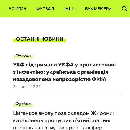
ЧС-2026
ФУТЗАЛ
ІНШІ
БУКМЕКЕРИ
ОСТАННІ НОВИНИ
Футбол
УАФ підтримала УЄФА у протистоянні
з Інфантіно: українська організація
незадоволена непрозорістю ФІФА
7 серпня 22:22
Футбол
Циганков знову поза складом Жирони:
каталонець пропустив п'ятий спаринг
поспіль на тлі чуток про трансфер