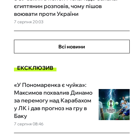
єгиптянин розповів, чому пішов
воювати проти України
7 серпня 20:03
Всі новини
ЕКСКЛЮЗИВ
«У Пономаренка є чуйка»:
Максимов похвалив Динамо
за перемогу над Карабахом
у ЛК і дав прогноз на гру в
Баку
7 серпня 08:46