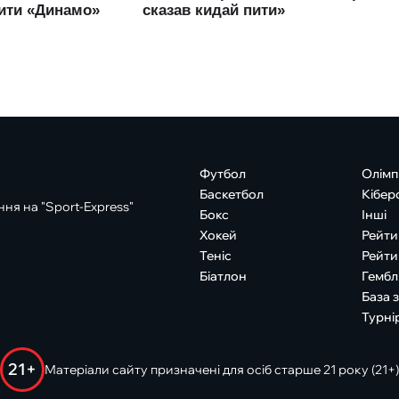
Футбол
Олімп
Баскетбол
Кібер
ня на "Sport-Express"
Бокс
Інші
Хокей
Рейти
Теніс
Рейти
Біатлон
Гембл
База 
Турні
21+
Матеріали сайту призначені для осіб старше 21 року (21+)