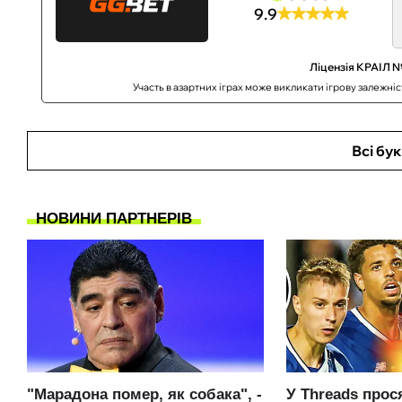
9.9
Ліцензія КРАІЛ №
Участь в азартних іграх може викликати ігрову залежні
Всі бу