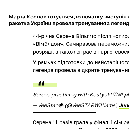
Марта Костюк готується до початку виступів н
ракетка України провела тренування з леге
44-річна Серена Вільямс після чотир
«Вімблдон». Семиразова переможниц
розряді, а також зіграє в парі зі св
У рамках підготовки до найстарішог
легенда провела відкрите тренуванн
Serena practicing with Kostyuk! 🤍🌱
p
— VeeStar 🌟 (@VeeSTARWilliams)
Jun
Серена 11 разів грала у фіналі і сім