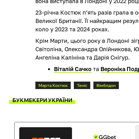
вона виступала в Лондоні у 2022 році
23-річна Костюк п’ять разів грала в 
Великої Британії. Її найкращим резу
коло у 2023 та 2024 роках.
Крім Марти, цього року в Лондоні зіг
Світоліна, Олександра Олійникова, 
Ангеліна Калініна та Дарія Снігур.
Віталій Сачко
та
Вероніка Под
Марта Костюк
Теніс
Вімблдон
БУКМЕКЕРИ УКРАЇНИ
GGbet