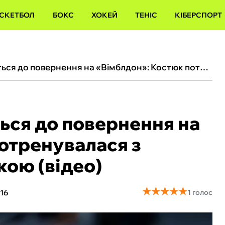
СКЕТБОЛ
БОКС
ХОКЕЙ
ТЕНІС
КІБЕРСПОРТ
Серена Вільямс готується до повернення на «Вімблдон»: Костюк потренувалася з семиразовою чемпіонкою (відео)
ься до повернення на
отренувалася з
ою (відео)
★
★
★
★
★
★
★
★
★
★
116
1 голос