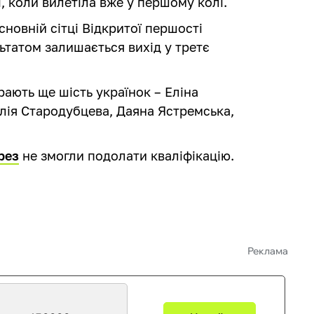
, коли вилетіла вже у першому колі.
основній сітці Відкритої першості
льтатом залишається вихід у третє
рають ще шість українок – Еліна
Юлія Стародубцева, Даяна Ястремська,
рез
не змогли подолати кваліфікацію.
Реклама