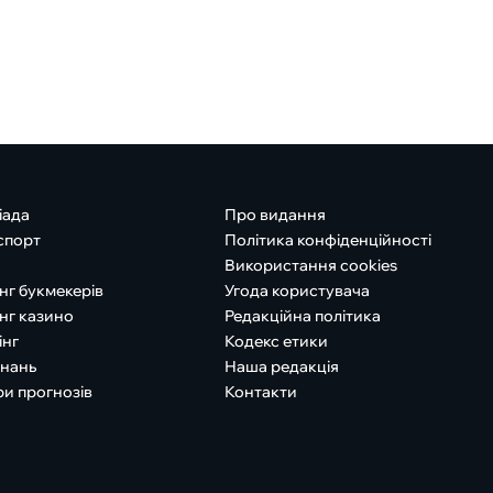
іада
Про видання
спорт
Політика конфіденційності
Використання cookies
нг букмекерів
Угода користувача
нг казино
Редакційна політика
інг
Кодекс етики
знань
Наша редакція
ри прогнозів
Контакти