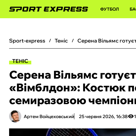
ФУТБОЛ
БА
sport-express
теніс
ТЕНІС
Серена Вільямс готуєт
«Вімблдон»: Костюк п
семиразовою чемпіонк
Артем Войцеховський
25 червня 2026, 16:38