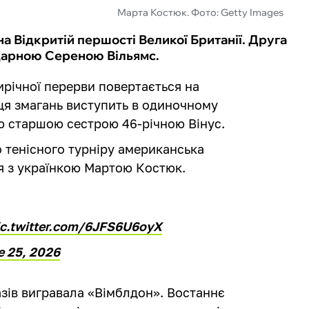
Марта Костюк. Фото: Getty Images
а Відкритій першості Великої Британії. Друга
ндарною Сереною Вільямс.
ирічної перерви повертається на
я змагань виступить в одиночному
оєю старшою сестрою 46-річною Вінус.
о тенісного турніру американська
я з українкою Мартою Костюк.
ic.twitter.com/6JFS6U6oyX
e 25, 2026
 разів вигравала «Вімблдон». Востаннє