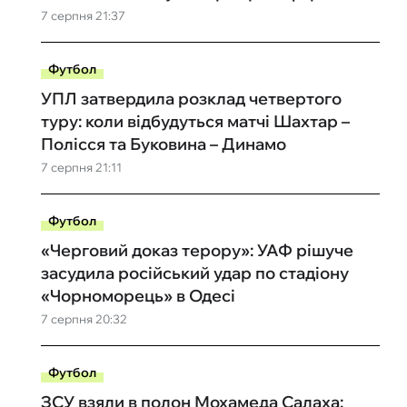
7 серпня 21:37
Футбол
УПЛ затвердила розклад четвертого
туру: коли відбудуться матчі Шахтар –
Полісся та Буковина – Динамо
7 серпня 21:11
Футбол
«Черговий доказ терору»: УАФ рішуче
засудила російський удар по стадіону
«Чорноморець» в Одесі
7 серпня 20:32
Футбол
ЗСУ взяли в полон Мохамеда Салаха: