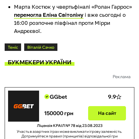
Марта Костюк у чвертьфіналі «Ролан Гаррос»
перемогла Еліна Світоліну
і вже сьогодні о
16:00 розпочне півфінал проти Мірри
Андрєєвої.
Теніс
Віталій Сачко
БУКМЕКЕРИ УКРАЇНИ
Реклама
GGbet
9.9
150000 грн
На сайт
Ліцензія КРАІЛ № 78 від 23.08.2023
Участь в азартних іграх може викликати ігрову залежність.
Дотримуйтеся правил (принципів) відповідальної гри