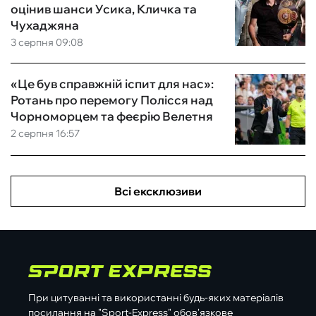
оцінив шанси Усика, Кличка та
Чухаджяна
3 серпня 09:08
«Це був справжній іспит для нас»:
Ротань про перемогу Полісся над
Чорноморцем та феєрію Велетня
2 серпня 16:57
Всі ексклюзиви
При цитуванні та використанні будь-яких матеріалів
посилання на "Sport-Express" обов'язкове