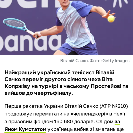
ФУТЗАЛ
ІНШІ
БУКМЕКЕРИ
Віталій Сачко. Фото: Getty Images
Найкращий український тенісист Віталій
Сачко переміг другого сіяного чеха Віта
Копржіву на турнірі в чеському Простейові та
вийшов до чвертьфіналу.
Перша ракетка України Віталій Сачко (АТР №210)
продовжує перемагати на «челленджері» в Чехії
з призовим фондом 160 680 доларів. Слідом
за
Яном Кумстатом
українець вибив зі змагань ще