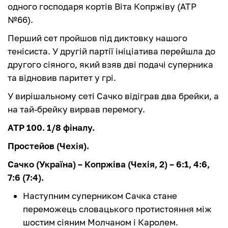
одного господаря кортів Віта Копржіву (АТР
№66).
Перший сет пройшов під диктовку нашого
тенісиста. У другій партії ініціатива перейшла до
другого сіяного, який взяв дві подачі суперника
та відновив паритет у грі.
У вирішальному сеті Сачко відіграв два брейки, а
на тай-брейку вирвав перемогу.
АТР 100. 1/8 фіналу.
Простейов (Чехія).
Сачко (Україна) – Копржіва (Чехія, 2) – 6:1, 4:6,
7:6 (7:4).
Наступним суперником Сачка стане
переможець словацького протистояння між
шостим сіяним Молчаном і Каролем.