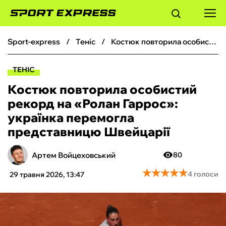
sport-express
теніс
Костюк повторила особистий рекорд на «Ролан Гаррос»: українка перемогла представницю Швейцарії
ФУТБОЛ
ТЕНІС
БАСКЕТБОЛ
Костюк повторила особистий
рекорд на «Ролан Гаррос»:
БОКС
українка перемогла
представницю Швейцарії
ХОКЕЙ
Артем Войцеховський
80
ТЕНІС
★
★
★
★
★
★
★
★
★
★
4 голоси
29 травня 2026, 13:47
КІБЕРСПОРТ
ЧС-2026