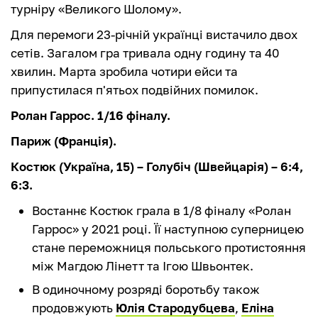
турніру «Великого Шолому».
Для перемоги 23-річній українці вистачило двох
сетів. Загалом гра тривала одну годину та 40
хвилин. Марта зробила чотири ейси та
припустилася п'ятьох подвійних помилок.
Ролан Гаррос. 1/16 фіналу.
Париж (Франція).
Костюк (Україна, 15) – Голубіч (Швейцарія) – 6:4,
6:3.
Востаннє Костюк грала в 1/8 фіналу «Ролан
Гаррос» у 2021 році. Її наступною суперницею
стане переможниця польського протистояння
між Магдою Лінетт та Ігою Швьонтек.
В одиночному розряді боротьбу також
продовжують
Юлія Стародубцева
,
Еліна