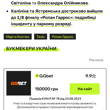
Світоліна
та
Олександра Олійникова
.
Калініна та Ястремська достроково вийшли
до 1/8 фіналу «Ролан Гаррос»: подробиці
інциденту у парному розряді
.
Марта Костюк
Теніс
Ролан Гаррос
БУКМЕКЕРИ УКРАЇНИ
Реклама
GGbet
9.9
150000 грн
На сайт
Ліцензія КРАІЛ № 78 від 23.08.2023
Участь в азартних іграх може викликати ігрову залежність.
Дотримуйтеся правил (принципів) відповідальної гри