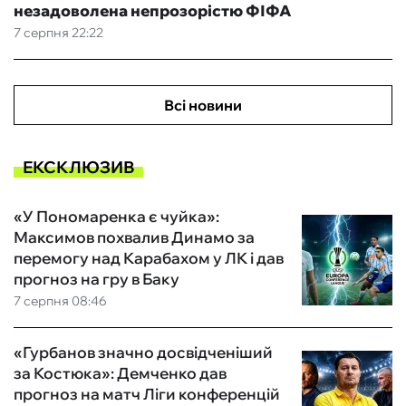
незадоволена непрозорістю ФІФА
7 серпня 22:22
Всі новини
ЕКСКЛЮЗИВ
«У Пономаренка є чуйка»:
Максимов похвалив Динамо за
перемогу над Карабахом у ЛК і дав
прогноз на гру в Баку
7 серпня 08:46
«Гурбанов значно досвідченіший
за Костюка»: Демченко дав
прогноз на матч Ліги конференцій