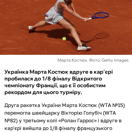
ФУТЗАЛ
ІНШІ
БУКМЕКЕРИ
Марта Костюк. Фото: Getty Images
Українка Марта Костюк вдруге в кар'єрі
пробилася до 1/8 фіналу Відкритого
чемпіонату Франції, що є її особистим
рекордом для цього турніру.
Друга ракетка України Марта Костюк (WTA №15)
перемогла швейцарку Вікторію Голубіч (WTA
№82) у третьому колі «Ролан Гаррос» і вдруге в
кар'єрі вийшла до 1/8 фіналу французького