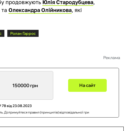
ьбу продовжують
Юлія Стародубцева
,
а
та
Олександра Олійникова
, які
с
Ролан Гаррос
Реклама
150000 грн
На сайт
 78 від 23.08.2023
сть. Дотримуйтеся правил (принципів) відповідальної гри