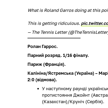
What is Roland Garros doing at this poi
This is getting ridiculous.
pic.twitter
— The Tennis Letter (@TheTennisLette
Ролан Гаррос.
Парний розряд. 1/16 фіналу.
Париж (Франція).
Калініна/Ястремська (Україна) – Мар
2:0 (відмова).
У наступному раунді українсь
протистояння Джойнт (Австрал
(Казахстан)/Круніч (Сербія).