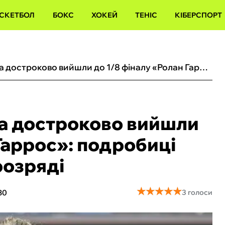
СКЕТБОЛ
БОКС
ХОКЕЙ
ТЕНІС
КІБЕРСПОРТ
Калініна та Ястремська достроково вийшли до 1/8 фіналу «Ролан Гаррос»: подробиці інциденту у парному розряді
ка достроково вийшли
Гаррос»: подробиці
розряді
★
★
★
★
★
★
★
★
★
★
30
3 голоси