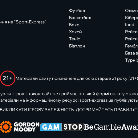
Футбол
Олімп
Баскетбол
Кібер
ня на "Sport-Express"
Бокс
Інші
Хокей
Рейти
Теніс
Рейти
Біатлон
Гембл
База 
Турні
21+
Матеріали сайту призначені для осіб старше 21 року (21+)
туальні гроші, також сайт не приймає ні в якій формі оплату ставо
атеріали на інформаційному ресурсі sport-express.ua публікують
 ВИКЛИКАТИ ІГРОВУ ЗАЛЕЖНІСТЬ. ДОТРИМУЙТЕСЬ ПРАВИЛ (П