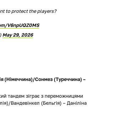
nt to protect the players?
.com/V6npUQZ0MS
r)
May 29, 2026
ія (Німеччина)/Сонмез (Туреччина) –
кий тандем зіграє з переможницями
ія)/Вандевінкел (Бельгія) – Даніліна