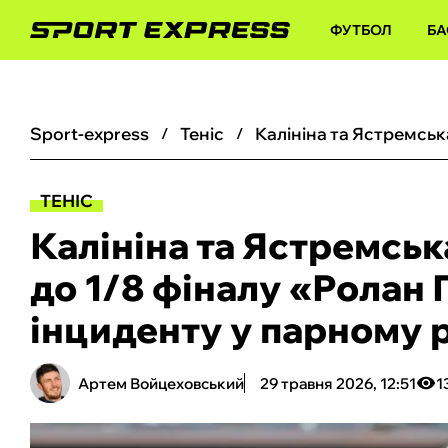
ФУТБОЛ
БА
sport-express
теніс
ТЕНІС
Калініна та Ястремсь
до 1/8 фіналу «Ролан 
інциденту у парному 
Артем Войцеховський
29 травня 2026, 12:51
1