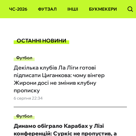
ЧС-2026
ФУТЗАЛ
ІНШІ
БУКМЕКЕРИ
ОСТАННІ НОВИНИ
Футбол
Декілька клубів Ла Ліги готові
підписати Циганкова: чому вінгер
Жирони досі не змінив клубну
прописку
6 серпня 22:34
Футбол
Динамо обіграло Карабах у Лізі
конференцій: Суркіс не пропустив, а