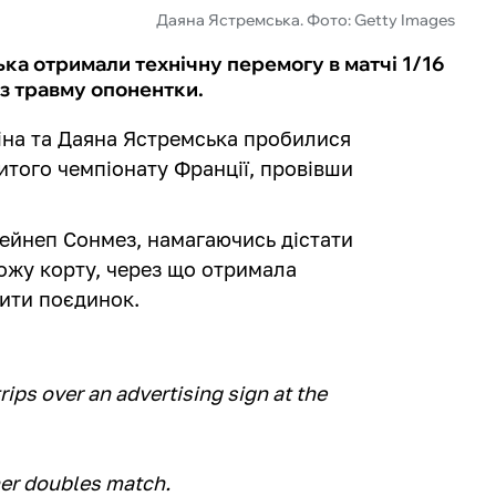
Даяна Ястремська. Фото: Getty Images
ька отримали технічну перемогу в матчі 1/16
з травму опонентки.
ніна та Даяна Ястремська пробилися
итого чемпіонату Франції, провівши
Зейнеп Сонмез, намагаючись дістати
рожу корту, через що отримала
жити поєдинок.
ips over an advertising sign at the
her doubles match.