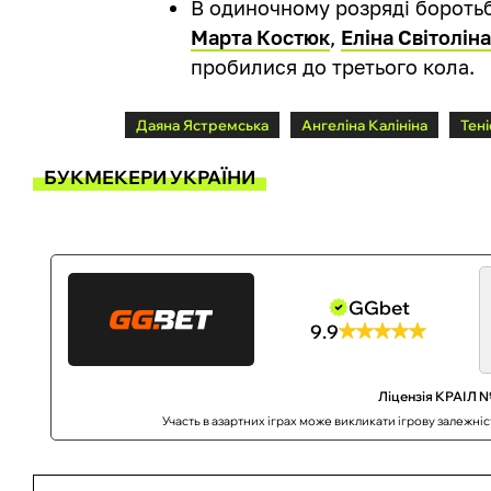
В одиночному розряді борот
Марта Костюк
,
Еліна Світолін
пробилися до третього кола.
Даяна Ястремська
Ангеліна Калініна
Тені
БУКМЕКЕРИ УКРАЇНИ
GGbet
9.9
Ліцензія КРАІЛ №
Участь в азартних іграх може викликати ігрову залежні