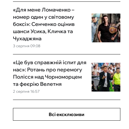
«Для мене Ломаченко –
номер один у світовому
боксі»: Сенченко оцінив
шанси Усика, Кличка та
Чухаджяна
3 серпня 09:08
«Це був справжній іспит для
нас»: Ротань про перемогу
Полісся над Чорноморцем
та феєрію Велетня
2 серпня 16:57
Всі ексклюзиви