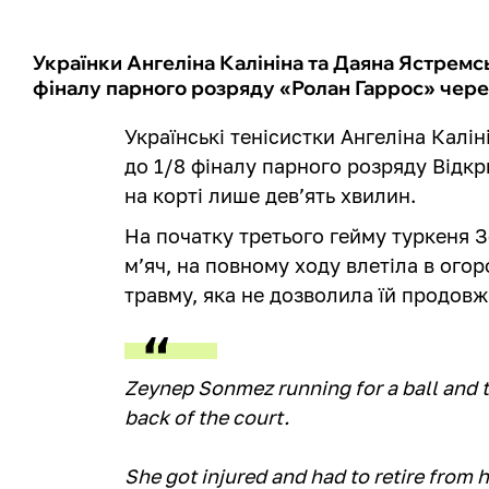
Українки Ангеліна Калініна та Даяна Ястремс
фіналу парного розряду «Ролан Гаррос» чере
Українські тенісистки Ангеліна Калі
до 1/8 фіналу парного розряду Відкр
на корті лише дев’ять хвилин.
На початку третього гейму туркеня 
м’яч, на повному ходу влетіла в ого
травму, яка не дозволила їй продов
Zeynep Sonmez running for a ball and tr
back of the court.
She got injured and had to retire from 