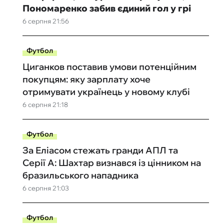
Пономаренко забив єдиний гол у грі
6 серпня 21:56
Футбол
Циганков поставив умови потенційним
покупцям: яку зарплату хоче
отримувати українець у новому клубі
6 серпня 21:18
Футбол
За Еліасом стежать гранди АПЛ та
Серії А: Шахтар визнався із цінником на
бразильського нападника
6 серпня 21:03
Футбол