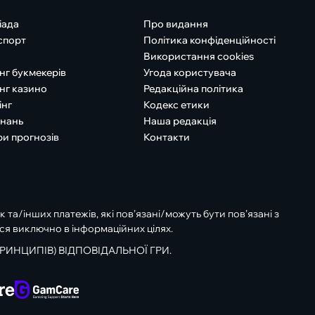
іада
Про видання
спорт
Політика конфіденційності
Використання cookies
нг букмекерів
Угода користувача
нг казино
Редакційна політика
інг
Кодекс етики
знань
Наша редакція
ри прогнозів
Контакти
к та/інших платежів, які пов’язані/можуть бути пов’язані з
ся виключно в інформаційних цілях.
РИНЦИПІВ) ВІДПОВІДАЛЬНОЇ ГРИ.