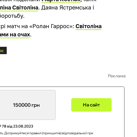
ліна Світоліна
. Даяна Ястремська і
оротьбу.
єрі матч на «Ролан Гаррос»:
Світоліна
ами на очах
.
ос
Реклама
150000 грн
На сайт
 78 від 23.08.2023
сть. Дотримуйтеся правил (принципів) відповідальної гри