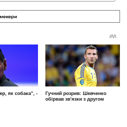
кмекери