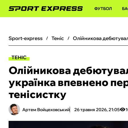
ФУТБОЛ
БА
sport-express
теніс
ТЕНІС
Олійникова дебютувал
українка впевнено пе
тенісистку
Артем Войцеховський
26 травня 2026, 21:05
1