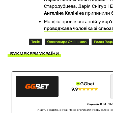
Стародубцева, Дарія Снігур і
Е
Ангеліна Калініна
припинили б
Монфіс провів останній у кар'
проводжала чоловіка зі сльоз
Теніс
Олександра Олійникова
Ролан Гарр
БУКМЕКЕРИ УКРАЇНИ
GGbet
9.9
Ліцензія КРАІЛ №
Участь в азартних іграх може викликати ігрову залежні