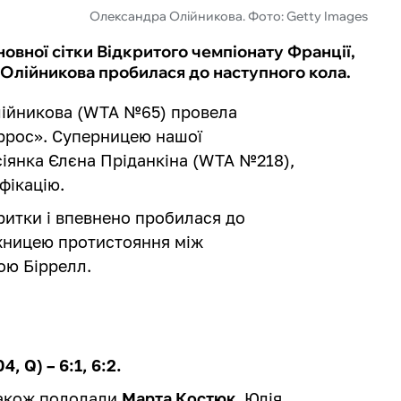
Олександра Олійникова. Фото: Getty Images
новної сітки Відкритого чемпіонату Франції,
 Олійникова пробилася до наступного кола.
лійникова (WTA №65) провела
ррос». Суперницею нашої
іянка Єлєна Пріданкіна (WTA №218),
фікацію.
ритки і впевнено пробилася до
ожницею протистояння між
ою Біррелл.
, Q) – 6:1, 6:2.
також подолали
Марта Костюк
, Юлія