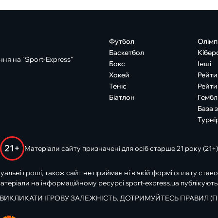
Футбол
Олімп
Баскетбол
Кібер
ня на "Sport-Express"
Бокс
Інші
Хокей
Рейти
Теніс
Рейти
Біатлон
Гембл
База 
Турні
21+
Матеріали сайту призначені для осіб старше 21 року (21+)
туальні гроші, також сайт не приймає ні в якій формі оплату ставо
атеріали на інформаційному ресурсі sport-express.ua публікують
 ВИКЛИКАТИ ІГРОВУ ЗАЛЕЖНІСТЬ. ДОТРИМУЙТЕСЬ ПРАВИЛ (П