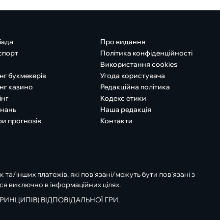
іада
Про видання
спорт
Політика конфіденційності
Використання cookies
нг букмекерів
Угода користувача
нг казино
Редакційна політика
інг
Кодекс етики
знань
Наша редакція
ри прогнозів
Контакти
к та/інших платежів, які пов’язані/можуть бути пов’язані з
ся виключно в інформаційних цілях.
РИНЦИПІВ) ВІДПОВІДАЛЬНОЇ ГРИ.