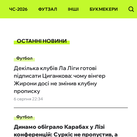
ЧС-2026
ФУТЗАЛ
ІНШІ
БУКМЕКЕРИ
ОСТАННІ НОВИНИ
Футбол
Декілька клубів Ла Ліги готові
підписати Циганкова: чому вінгер
Жирони досі не змінив клубну
прописку
6 серпня 22:34
Футбол
Динамо обіграло Карабах у Лізі
конференцій: Суркіс не пропустив, а