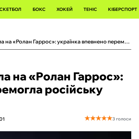
СКЕТБОЛ
БОКС
ХОКЕЙ
ТЕНІС
КІБЕРСПОРТ
Олійникова дебютувала на «Ролан Гаррос»: українка впевнено перемогла російську тенісистку
а на «Ролан Гаррос»:
ремогла російську
★
★
★
★
★
★
★
★
★
★
01
3 голоси