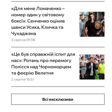
«Для мене Ломаченко –
номер один у світовому
боксі»: Сенченко оцінив
шанси Усика, Кличка та
Чухаджяна
3 серпня 09:08
«Це був справжній іспит для
нас»: Ротань про перемогу
Полісся над Чорноморцем
та феєрію Велетня
2 серпня 16:57
Всі ексклюзиви