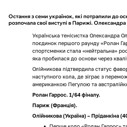
Остання з семи українок, які потрапили до ос
розпочала свої виступі в Парижі. Олександра
Українська тенісистка Олександра О
поєдинок першого раунду «Ролан Га
спортсменки стала «нейтральна» рос
яка пробилася до основи через квалі
Олійникова підтвердила статус фаво
наступного кола, де зіграє з перем
американкою Пегулою та австралійк
Ролан Гаррос. 1/64 фіналу.
Париж (Франція).
Олійникова (Україна) – Пріданкіна (404
Перше коло «Ролан Гаррос» 