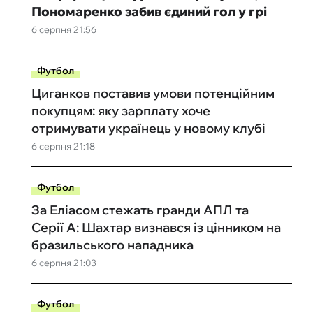
Пономаренко забив єдиний гол у грі
6 серпня 21:56
Футбол
Циганков поставив умови потенційним
покупцям: яку зарплату хоче
отримувати українець у новому клубі
6 серпня 21:18
Футбол
За Еліасом стежать гранди АПЛ та
Серії А: Шахтар визнався із цінником на
бразильського нападника
6 серпня 21:03
Футбол