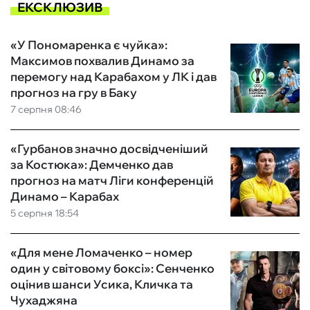
ЕКСКЛЮЗИВ
«У Пономаренка є чуйка»:
Максимов похвалив Динамо за
перемогу над Карабахом у ЛК і дав
прогноз на гру в Баку
7 серпня 08:46
«Гурбанов значно досвідченіший
за Костюка»: Демченко дав
прогноз на матч Ліги конференцій
Динамо – Карабах
5 серпня 18:54
«Для мене Ломаченко – номер
один у світовому боксі»: Сенченко
оцінив шанси Усика, Кличка та
Чухаджяна