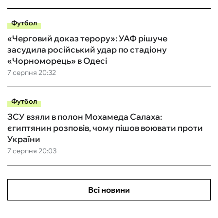
Футбол
«Черговий доказ терору»: УАФ рішуче
засудила російський удар по стадіону
«Чорноморець» в Одесі
7 серпня 20:32
Футбол
ЗСУ взяли в полон Мохамеда Салаха:
єгиптянин розповів, чому пішов воювати проти
України
7 серпня 20:03
Всі новини