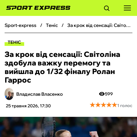
sport-express
теніс
За крок від сенсації: Світоліна здобула важку перемогу та вийшла до 1/32 фіналу Ролан Гаррос
ФУТБОЛ
ТЕНІС
БАСКЕТБОЛ
За крок від сенсації: Світоліна
здобула важку перемогу та
БОКС
вийшла до 1/32 фіналу Ролан
Гаррос
ХОКЕЙ
Владислав Власенко
599
ТЕНІС
★
★
★
★
★
★
★
★
★
★
1 голос
25 травня 2026, 17:30
КІБЕРСПОРТ
ЧС-2026