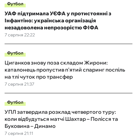
Футбол
УАФ підтримала УЄФА у протистоянні з
Інфантіно: українська організація
незадоволена непрозорістю ФІФА
7 серпня 22:22
Футбол
Циганков знову поза складом Жирони:
каталонець пропустив п'ятий спаринг поспіль
на тлі чуток про трансфер
7 серпня 21:37
Футбол
УПЛ затвердила розклад четвертого туру:
коли відбудуться матчі Шахтар – Полісся та
Буковина – Динамо
7 серпня 21:11