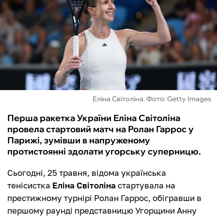
ФУТЗАЛ
ІНШІ
БУКМЕКЕРИ
Еліна Світоліна. Фото: Getty Images
Перша ракетка України Еліна Світоліна
провела стартовий матч на Ролан Гаррос у
Парижі, зумівши в напруженому
протистоянні здолати угорську суперницю.
Сьогодні, 25 травня, відома українська
тенісистка
Еліна Світоліна
стартувала на
престижному турнірі Ролан Гаррос, обігравши в
першому раунді представницю Угорщини Анну