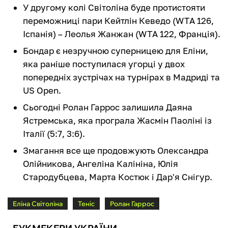
У другому колі Світоліна буде протистояти
переможниці пари Кейтлін Кеведо (WTA 126,
Іспанія) – Леолья Жанжан (WTA 122, Франція).
Бондар є незручною суперницею для Еліни,
яка раніше поступилася угорці у двох
попередніх зустрічах на турнірах в Мадриді та
US Open.
Сьогодні Ролан Гаррос залишила Даяна
Ястремська, яка програла Жасмін Паоліні із
Італії (5:7, 3:6).
Змагання все ще продовжують Олександра
Олійникова, Ангеліна Калініна, Юлія
Стародубцева, Марта Костюк і Дар'я Снігур.
Еліна Світоліна
Теніс
Ролан Гаррос