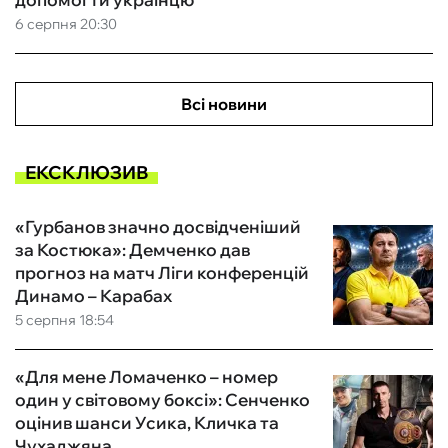
6 серпня 20:30
Всі новини
ЕКСКЛЮЗИВ
«Гурбанов значно досвідченіший
за Костюка»: Демченко дав
прогноз на матч Ліги конференцій
Динамо – Карабах
5 серпня 18:54
«Для мене Ломаченко – номер
один у світовому боксі»: Сенченко
оцінив шанси Усика, Кличка та
Чухаджяна