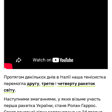
Протягом декількох днів в Італії наша тенісистка
перемогла
другу
,
третю
і
четверту ракеток
світу
.
Наступними змаганнями, у яких візьме участь
перша ракетка України, стане Ролан Гаррос.
Старт основної сітки заплановано на 24 травня.