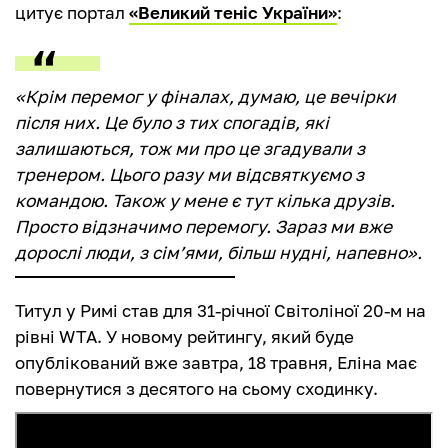
цитує портал
«Великий теніс України»
:
«Крім перемог у фіналах, думаю, це вечірки
після них. Це було з тих спогадів, які
залишаються, тож ми про це згадували з
тренером. Цього разу ми відсвяткуємо з
командою. Також у мене є тут кілька друзів.
Просто відзначимо перемогу. Зараз ми вже
дорослі люди, з сім’ями, більш нудні, напевно».
Титул у Римі став для 31-річної Світоліної 20-м на
рівні WTA. У новому рейтингу, який буде
опублікований вже завтра, 18 травня, Еліна має
повернутися з десятого на сьому сходинку.