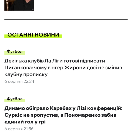
ОСТАННІ НОВИНИ
Футбол
Декілька клубів Ла Ліги готові підписати
Циганкова: чому вінгер Жирони досі не змінив
клубну прописку
6 серпня 22:34
Футбол
Динамо обіграло Карабах у Лізі конференцій:
Суркіс не пропустив, а Пономаренко забив
єдиний гол у грі
6 серпня 21:56