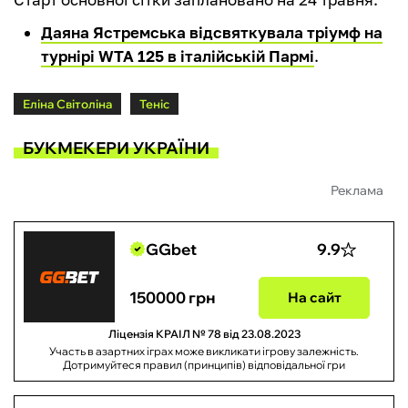
Даяна Ястремська відсвяткувала тріумф на
турнірі WTA 125 в італійській Пармі
.
Еліна Світоліна
Теніс
БУКМЕКЕРИ УКРАЇНИ
Реклама
GGbet
9.9
150000 грн
На сайт
Ліцензія КРАІЛ № 78 від 23.08.2023
Участь в азартних іграх може викликати ігрову залежність.
Дотримуйтеся правил (принципів) відповідальної гри