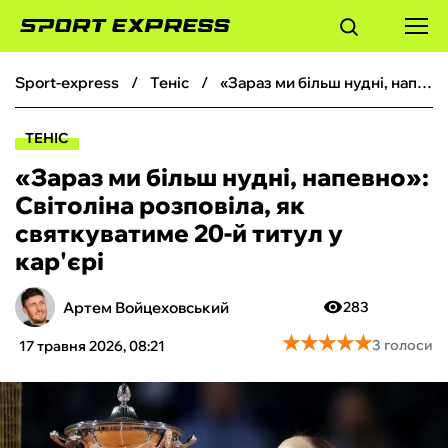
sport-express
теніс
«Зараз ми більш нудні, напевно»: Світоліна розповіла, як святкуватиме 20-й титул у кар'єрі
ФУТБОЛ
ТЕНІС
БАСКЕТБОЛ
«Зараз ми більш нудні, напевно»:
Світоліна розповіла, як
БОКС
святкуватиме 20-й титул у
кар'єрі
ХОКЕЙ
Артем Войцеховський
283
ТЕНІС
★
★
★
★
★
★
★
★
★
★
3 голоси
17 травня 2026, 08:21
КІБЕРСПОРТ
ЧС-2026