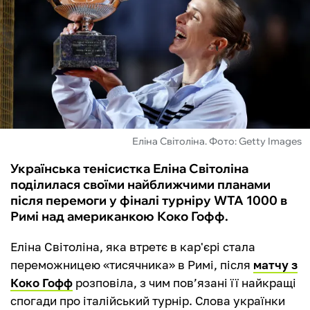
ФУТЗАЛ
ІНШІ
БУКМЕКЕРИ
Еліна Світоліна. Фото: Getty Images
Українська тенісистка Еліна Світоліна
поділилася своїми найближчими планами
після перемоги у фіналі турніру WTA 1000 в
Римі над американкою Коко Гофф.
Еліна Світоліна, яка втретє в кар'єрі стала
переможницею «тисячника» в Римі, після
матчу з
Коко Гофф
розповіла, з чим пов’язані її найкращі
спогади про італійський турнір. Слова українки