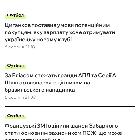
Футбол
Циганков поставив умови потенційним
покупцям: яку зарплату хоче отримувати
українець у новому клубі
6 серпня 21:18
Футбол
За Еліасом стежать гранди АПЛ та Серії А:
Шахтар визнався із цінником на
бразильського нападника
6 серпня 21:03
Футбол
Французькі ЗМІ оцінили шанси Забарного
стати основним захисником ПСЖ: що може
допомогти українцю