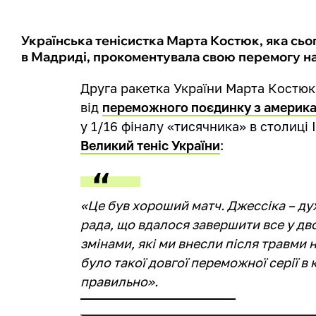
Українська тенісистка Марта Костюк, яка сьо
в Мадриді, прокоментувала свою перемогу н
Друга ракетка України Марта Костю
від
переможного поєдинку з америк
у 1/16 фіналу «тисячника» в столиці І
Великий теніс України
:
«Це був хороший матч. Джессіка – ду
рада, що вдалося завершити все у дв
змінами, які ми внесли після травми н
було такої довгої переможної серії в 
правильно».