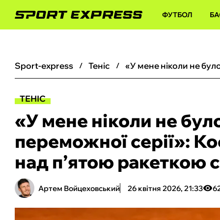
ФУТБОЛ
БА
sport-express
теніс
ТЕНІС
«У мене ніколи не було
переможної серії»: Ко
над п’ятою ракеткою с
Артем Войцеховський
26 квітня 2026, 21:33
6