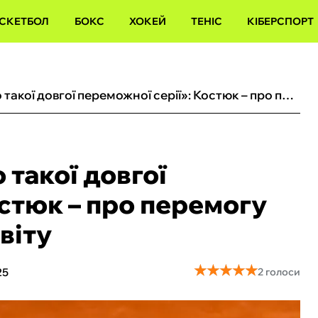
СКЕТБОЛ
БОКС
ХОКЕЙ
ТЕНІС
КІБЕРСПОРТ
«У мене ніколи не було такої довгої переможної серії»: Костюк – про перемогу над п’ятою ракеткою світу
 такої довгої
стюк – про перемогу
віту
★
★
★
★
★
★
★
★
★
★
25
2 голоси