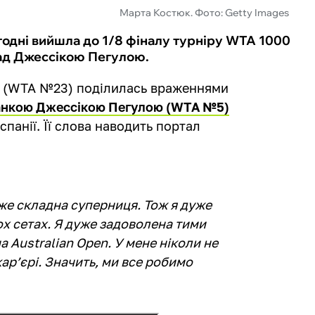
Марта Костюк. Фото: Getty Images
годні вийшла до 1/8 фіналу турніру WTA 1000
ад Джессікою Пегулою.
к (WTA №23) поділилась враженнями
анкою Джессікою Пегулою (WTA №5)
спанії. Її слова наводить портал
же складна суперниця. Тож я дуже
ох сетах. Я дуже задоволена тими
а Australian Open. У мене ніколи не
кар’єрі. Значить, ми все робимо