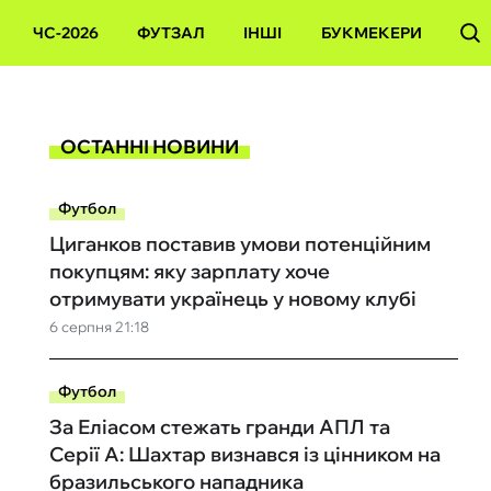
ЧС-2026
ФУТЗАЛ
ІНШІ
БУКМЕКЕРИ
ОСТАННІ НОВИНИ
Футбол
Циганков поставив умови потенційним
покупцям: яку зарплату хоче
отримувати українець у новому клубі
6 серпня 21:18
Футбол
За Еліасом стежать гранди АПЛ та
Серії А: Шахтар визнався із цінником на
бразильського нападника