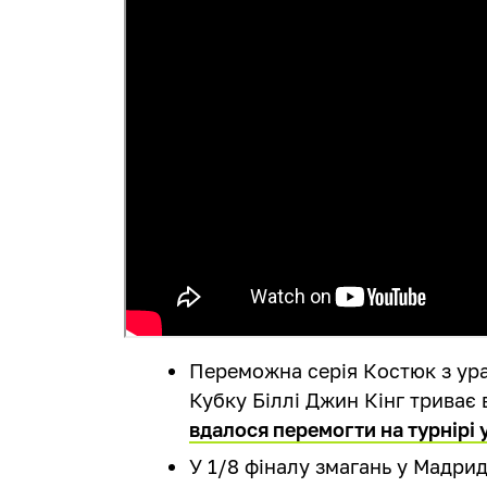
Переможна серія Костюк з ура
Кубку Біллі Джин Кінг триває 
вдалося перемогти на турнірі
У 1/8 фіналу змагань у Мадриді