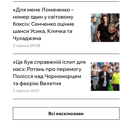
«Для мене Ломаченко –
номер один у світовому
боксі»: Сенченко оцінив
шанси Усика, Кличка та
Чухаджяна
3 серпня 09:08
«Це був справжній іспит для
нас»: Ротань про перемогу
Полісся над Чорноморцем
та феєрію Велетня
2 серпня 16:57
Всі ексклюзиви