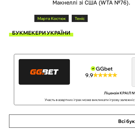
Макнеллі зі США (WTA №76).
Марта Костюк
Теніс
БУКМЕКЕРИ УКРАЇНИ
GGbet
9.9
Ліцензія КРАІЛ №
Участь в азартних іграх може викликати ігрову залежні
Всі бу