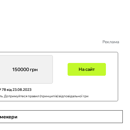
Реклама
150000 грн
На сайт
 78 від 23.08.2023
сть. Дотримуйтеся правил (принципів) відповідальної гри
кмекери