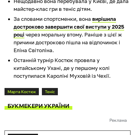
Нещодавно вона перебувала у Києві, де дала
майстер-клас гри в теніс дітям.
За словами спортсменки, вона
вирішила
достроково завершити свої виступи у 2025
році
через моральну втому. Раніше з цієї ж
причини достроково пішла на відпочинок і
Еліна Світоліна.
Останній турнір Костюк провела у
китайському Ухані, де у першому колі
поступилася Кароліні Муховій із Чехії.
Марта Костюк
Теніс
БУКМЕКЕРИ УКРАЇНИ
Реклама