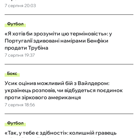
7 серпня 20:03
Футбол
«Я хотів би зрозуміти цю терміновість»: у
Португалії здивовані намірами Бенфіки
продати Трубіна
7 серпня 19:37
Бокс
Усик оцінив можливий бій з Вайлдером:
українець розповів, чи відбудеться поєдинок
проти зіркового американця
7 серпня 18:56
Футбол
«Так, у тебе є здібності»: колишній гравець