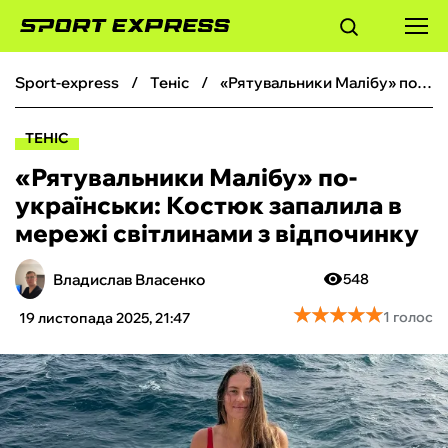
sport-express
теніс
«Рятувальники Малібу‎» по-українськи: Костюк запалила в мережі світлинами з відпочинку
ФУТБОЛ
ТЕНІС
БАСКЕТБОЛ
«Рятувальники Малібу‎» по-
українськи: Костюк запалила в
БОКС
мережі світлинами з відпочинку
ХОКЕЙ
Владислав Власенко
548
★
★
★
★
★
★
★
★
★
★
1 голос
19 листопада 2025, 21:47
ТЕНІС
КІБЕРСПОРТ
ЧС-2026