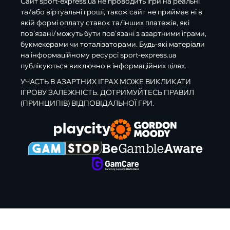
Сайт sport-express.ua не проводить ігри на реальні
та/або віртуальні гроші, також сайт не приймає ні в
якій формі оплату ставок та/інших платежів, які
пов’язані/можуть бути пов’язані з азартними іграми,
букмекерами чи тоталізаторами. Будь-які матеріали
на інформаційному ресурсі sport-express.ua
публікуються виключно в інформаційних цілях.
УЧАСТЬ В АЗАРТНИХ ІГРАХ МОЖЕ ВИКЛИКАТИ
ІГРОВУ ЗАЛЕЖНІСТЬ. ДОТРИМУЙТЕСЬ ПРАВИЛ
(ПРИНЦИПІВ) ВІДПОВІДАЛЬНОЇ ГРИ.