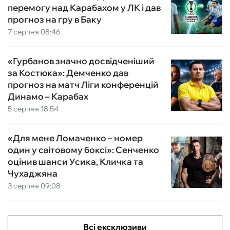
перемогу над Карабахом у ЛК і дав
прогноз на гру в Баку
7 серпня 08:46
«Гурбанов значно досвідченіший
за Костюка»: Демченко дав
прогноз на матч Ліги конференцій
Динамо – Карабах
5 серпня 18:54
«Для мене Ломаченко – номер
один у світовому боксі»: Сенченко
оцінив шанси Усика, Кличка та
Чухаджяна
3 серпня 09:08
Всі ексклюзиви