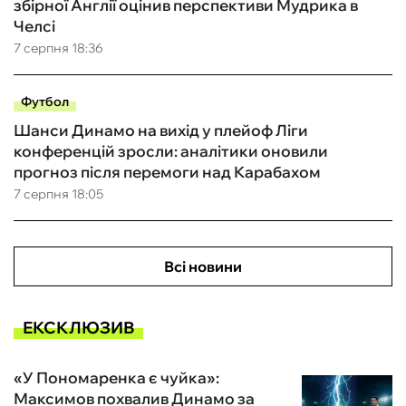
збірної Англії оцінив перспективи Мудрика в
Челсі
7 серпня 18:36
Футбол
Шанси Динамо на вихід у плейоф Ліги
конференцій зросли: аналітики оновили
прогноз після перемоги над Карабахом
7 серпня 18:05
Всі новини
ЕКСКЛЮЗИВ
«У Пономаренка є чуйка»:
Максимов похвалив Динамо за