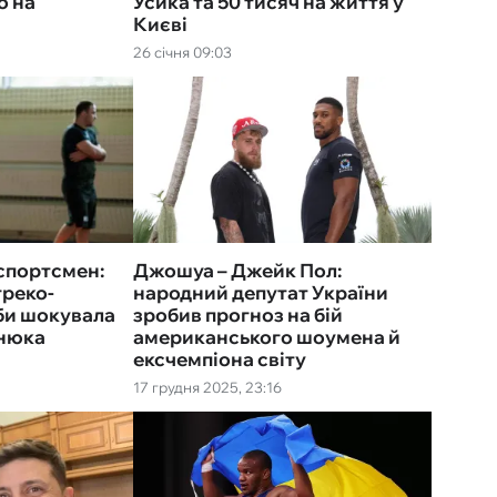
о на
Усика та 50 тисяч на життя у
Києві
26 січня 09:03
 спортсмен:
Джошуа – Джейк Пол:
греко-
народний депутат України
би шокувала
зробив прогноз на бій
енюка
американського шоумена й
ексчемпіона світу
17 грудня 2025, 23:16