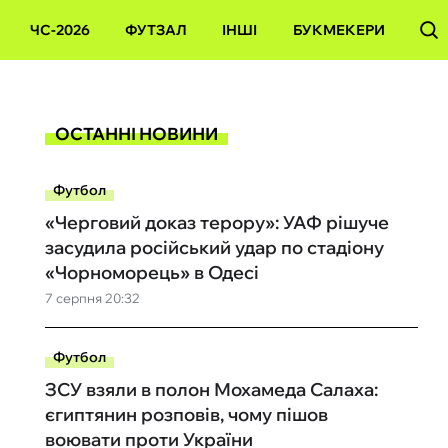
ЧС-2026
ФУТЗАЛ
ІНШІ
БУКМЕКЕРИ
ОСТАННІ НОВИНИ
Футбол
«Черговий доказ терору»: УАФ рішуче
засудила російський удар по стадіону
«Чорноморець» в Одесі
7 серпня 20:32
Футбол
ЗСУ взяли в полон Мохамеда Салаха:
єгиптянин розповів, чому пішов
воювати проти України