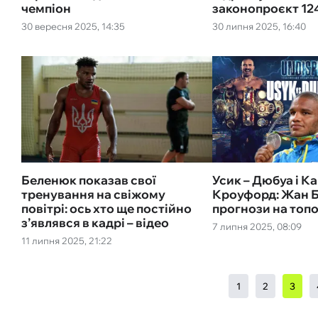
чемпіон
законопроєкт 12
30 вересня 2025, 14:35
30 липня 2025, 16:40
Беленюк показав свої
Усик – Дюбуа і К
тренування на свіжому
Кроуфорд: Жан 
повітрі: ось хто ще постійно
прогнози на топо
з’являвся в кадрі – відео
7 липня 2025, 08:09
11 липня 2025, 21:22
1
2
3