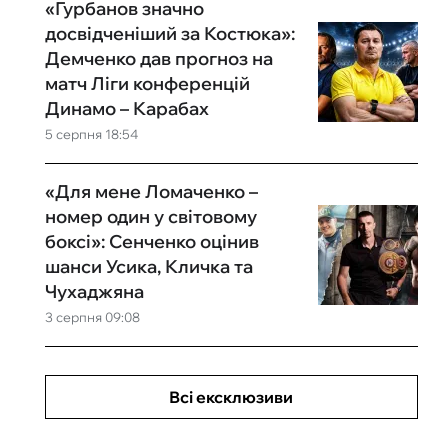
«Гурбанов значно
досвідченіший за Костюка»:
Демченко дав прогноз на
матч Ліги конференцій
Динамо – Карабах
5 серпня 18:54
«Для мене Ломаченко –
номер один у світовому
боксі»: Сенченко оцінив
шанси Усика, Кличка та
Чухаджяна
3 серпня 09:08
Всі ексклюзиви