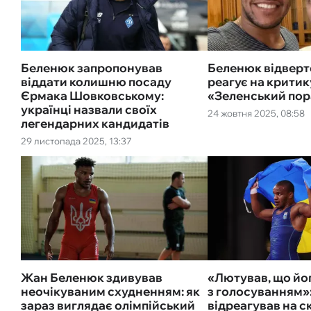
Беленюк запропонував
Беленюк відверто
віддати колишню посаду
реагує на критик
Єрмака Шовковському:
«‎Зеленський по
українці назвали своїх
24 жовтня 2025, 08:58
легендарних кандидатів
29 листопада 2025, 13:37
Жан Беленюк здивував
«Лютував, що йо
неочікуваним схудненням: як
з голосуванням»
зараз виглядає олімпійський
відреагував на 