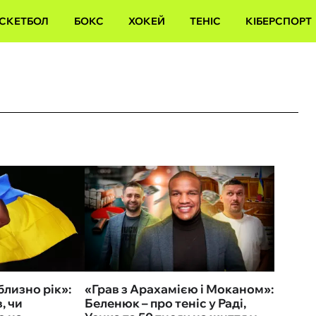
СКЕТБОЛ
БОКС
ХОКЕЙ
ТЕНІС
КІБЕРСПОРТ
близно рік»:
«Грав з Арахамією і Моканом»:
, чи
Беленюк – про теніс у Раді,