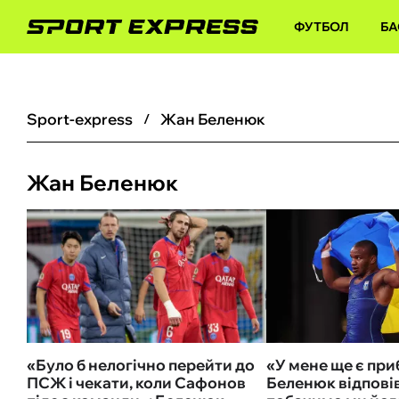
ФУТБОЛ
БА
sport-express
Жан Беленюк
Жан Беленюк
«Було б нелогічно перейти до
«У мене ще є при
ПСЖ і чекати, коли Сафонов
Беленюк відповів