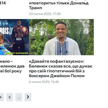
414
«повторить‎» тільки Дональд
Трамп
23 липня 2025, 17:05
анело –
«Давайте пофантазуємо»:
Беленюк дав
Беленюк сказав все, що думає
ві бої року
про свій гіпотетичний бій з
боксером Джейком Полом
6 липня 2025, 13:45
4
5
...