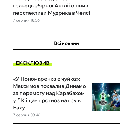
гравець збірної Англії оцінив
перспективи Мудрика в Челсі
7 серпня 18:36
Всі новини
ЕКСКЛЮЗИВ
«У Пономаренка є чуйка»:
Максимов похвалив Динамо
за перемогу над Карабахом
у ЛК і дав прогноз на гру в
Баку
7 серпня 08:46