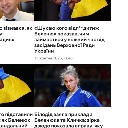
 зізнався, як
«Шукаю кого відп**дити»:
у:
Беленюк показав, чим
радив»
займається у вільний час від
засідань Верховної Ради
України
13 жовтня 2025, 11:46
го підставили
Білодід взяла приклад з
: як Беленюк
Беленюка та Кличка: зірка
скандальний
дзюдо показала вправу, яку