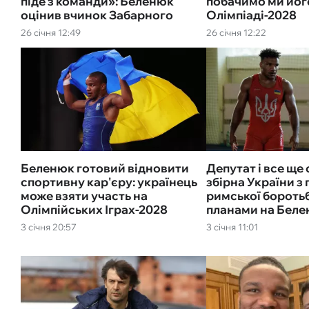
піде з команди»: Беленюк
побачимо ми йог
оцінив вчинок Забарного
Олімпіаді-2028
26 січня 12:49
26 січня 12:22
Беленюк готовий відновити
Депутат і все ще
спортивну кар'єру: українець
збірна України з 
може взяти участь на
римської бороть
Олімпійських Іграх-2028
планами на Бел
3 січня 20:57
3 січня 11:01