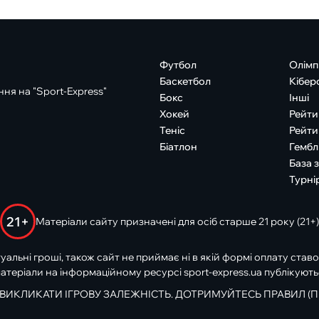
Футбол
Олімп
Баскетбол
Кібер
ня на "Sport-Express"
Бокс
Інші
Хокей
Рейти
Теніс
Рейти
Біатлон
Гембл
База 
Турні
21+
Матеріали сайту призначені для осіб старше 21 року (21+)
туальні гроші, також сайт не приймає ні в якій формі оплату ставо
атеріали на інформаційному ресурсі sport-express.ua публікують
 ВИКЛИКАТИ ІГРОВУ ЗАЛЕЖНІСТЬ. ДОТРИМУЙТЕСЬ ПРАВИЛ (П