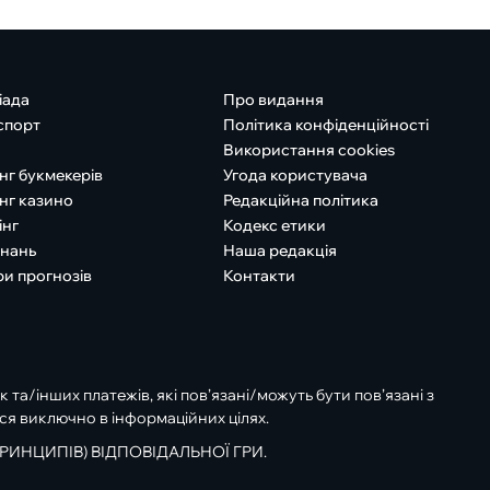
іада
Про видання
спорт
Політика конфіденційності
Використання cookies
нг букмекерів
Угода користувача
нг казино
Редакційна політика
інг
Кодекс етики
знань
Наша редакція
ри прогнозів
Контакти
к та/інших платежів, які пов’язані/можуть бути пов’язані з
ся виключно в інформаційних цілях.
РИНЦИПІВ) ВІДПОВІДАЛЬНОЇ ГРИ.