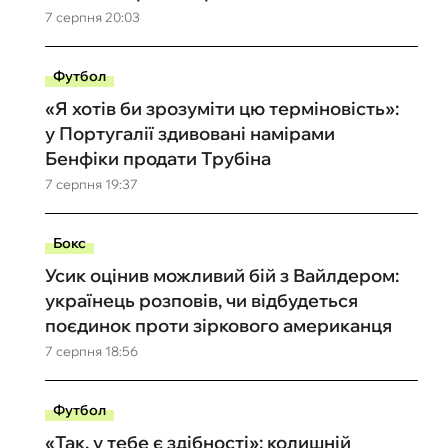
7 серпня 20:03
Футбол
«Я хотів би зрозуміти цю терміновість»:
у Португалії здивовані намірами
Бенфіки продати Трубіна
7 серпня 19:37
Бокс
Усик оцінив можливий бій з Вайлдером:
українець розповів, чи відбудеться
поєдинок проти зіркового американця
7 серпня 18:56
Футбол
«Так, у тебе є здібності»: колишній