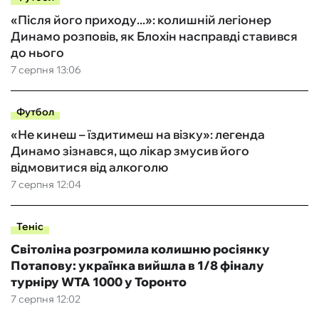
«Після його приходу...»: колишній легіонер
Динамо розповів, як Блохін насправді ставився
до нього
7 серпня 13:06
Футбол
«Не кинеш – їздитимеш на візку»: легенда
Динамо зізнався, що лікар змусив його
відмовитися від алкоголю
7 серпня 12:04
Теніс
Світоліна розгромила колишню росіянку
Потапову: українка вийшла в 1/8 фіналу
турніру WTA 1000 у Торонто
7 серпня 12:02