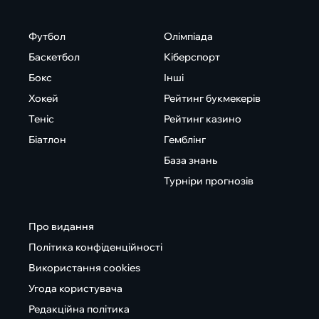
Футбол
Олімпіада
Баскетбол
Кіберспорт
Бокс
Інші
Хокей
Рейтинг букмекерів
Теніс
Рейтинг казино
Біатлон
Гемблінг
База знань
Турніри прогнозів
Про видання
Політика конфіденційності
Використання cookies
Угода користувача
Редакційна політика