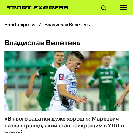
sport-express
Владислав Велетень
ФУТБОЛ
Владислав Велетень
БАСКЕТБОЛ
БОКС
ХОКЕЙ
ТЕНІС
КІБЕРСПОРТ
«В нього задатки дуже хороші»: Маркевич
назвав гравця, який став найкращим в УПЛ в
ЧС-2026
жовтні