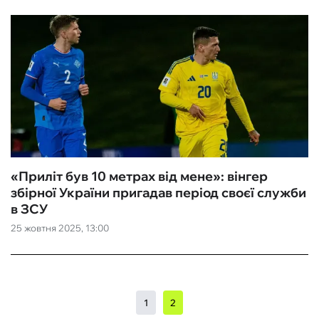
«Приліт був 10 метрах від мене»: вінгер
збірної України пригадав період своєї служби
в ЗСУ
25 жовтня 2025, 13:00
1
2