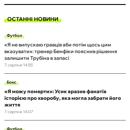
ОСТАННІ НОВИНИ
Футбол
«Я не випускаю гравців аби потім щось цим
вказувати»: тренер Бенфіки пояснив рішення
залишити Трубіна в запасі
7 серпня 14:55
Бокс
«Я можу померти»: Усик вразив фанатів
історією про хворобу, яка могла забрати його
життя
7 серпня 14:07
Футбол