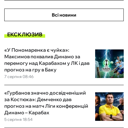
Всі новини
ЕКСКЛЮЗИВ
«У Пономаренка є чуйка»:
Максимов похвалив Динамо за
перемогу над Карабахом у ЛК і дав
прогноз на гру в Баку
7 серпня 08:46
«Гурбанов значно досвідченіший
за Костюка»: Демченко дав
прогноз на матч Ліги конференцій
Динамо – Карабах
5 серпня 18:54