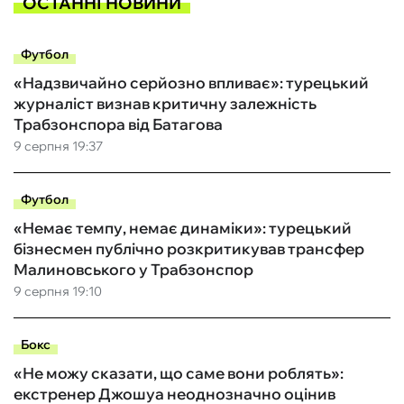
ОСТАННІ НОВИНИ
Футбол
«Надзвичайно серйозно впливає»: турецький
журналіст визнав критичну залежність
Трабзонспора від Батагова
9 серпня 19:37
Футбол
«Немає темпу, немає динаміки»: турецький
бізнесмен публічно розкритикував трансфер
Малиновського у Трабзонспор
9 серпня 19:10
Бокс
«Не можу сказати, що саме вони роблять»:
екстренер Джошуа неоднозначно оцінив