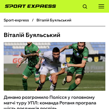
sport-express
Віталій Буяльський
ФУТБОЛ
Віталій Буяльський
БАСКЕТБОЛ
БОКС
ХОКЕЙ
ТЕНІС
КІБЕРСПОРТ
Динамо розгромило Полісся у головному
матчі туру УПЛ: команда Ротаня програла
ЧС-2026
шість поєдинків поспіль