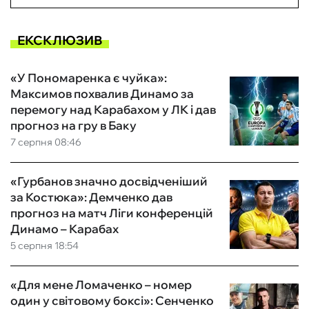
ЕКСКЛЮЗИВ
«У Пономаренка є чуйка»:
Максимов похвалив Динамо за
перемогу над Карабахом у ЛК і дав
прогноз на гру в Баку
7 серпня 08:46
«Гурбанов значно досвідченіший
за Костюка»: Демченко дав
прогноз на матч Ліги конференцій
Динамо – Карабах
5 серпня 18:54
«Для мене Ломаченко – номер
один у світовому боксі»: Сенченко