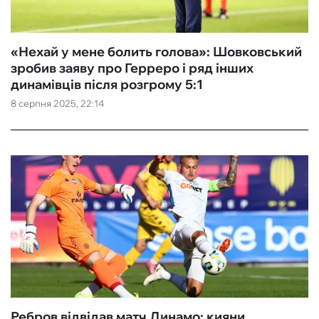
«Нехай у мене болить голова»: Шовковський
зробив заяву про Герреро і ряд інших
динамівців після розгрому 5:1
8 серпня 2025, 22:14
Ребров відвідав матч Динамо: кияни