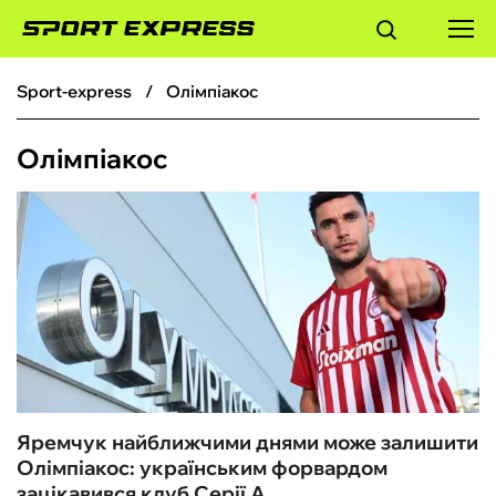
sport-express
Олімпіакос
ФУТБОЛ
Олімпіакос
БАСКЕТБОЛ
БОКС
ХОКЕЙ
ТЕНІС
КІБЕРСПОРТ
Яремчук найближчими днями може залишити
Олімпіакос: українським форвардом
ЧС-2026
зацікавився клуб Серії А