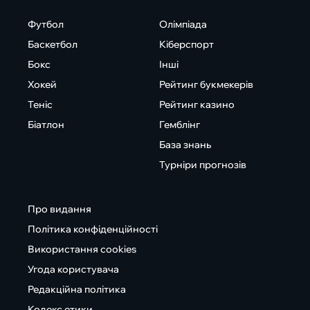
Футбол
Олімпіада
Баскетбол
Кіберспорт
Бокс
Інші
Хокей
Рейтинг букмекерів
Теніс
Рейтинг казино
Біатлон
Гемблінг
База знань
Турніри прогнозів
Про видання
Політика конфіденційності
Використання cookies
Угода користувача
Редакційна політика
Кодекс етики