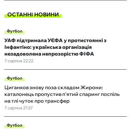
ОСТАННІ НОВИНИ
Футбол
УАФ підтримала УЄФА у протистоянні з
Інфантіно: українська організація
незадоволена непрозорістю ФІФА
7 серпня 22:22
Футбол
Циганков знову поза складом Жирони:
каталонець пропустив п'ятий спаринг поспіль
на тлі чуток про трансфер
7 серпня 21:37
Футбол