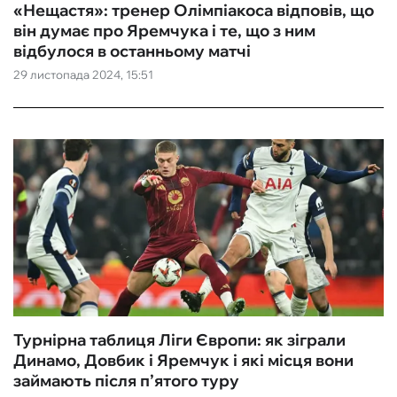
«Нещастя»: тренер Олімпіакоса відповів, що
він думає про Яремчука і те, що з ним
відбулося в останньому матчі
29 листопада 2024, 15:51
Турнірна таблиця Ліги Європи: як зіграли
Динамо, Довбик і Яремчук і які місця вони
займають після п’ятого туру