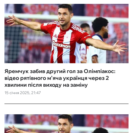
Яремчук забив другий гол за Олімпіакос:
відео рятівного м’яча українця через 2
хвилини після виходу на заміну
15 січня 2025, 21:47