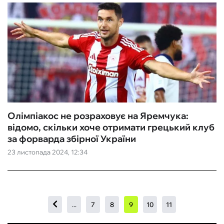
Олімпіакос не розраховує на Яремчука:
відомо, скільки хоче отримати грецький клуб
за форварда збірної України
23 листопада 2024, 12:34
...
7
8
9
10
11