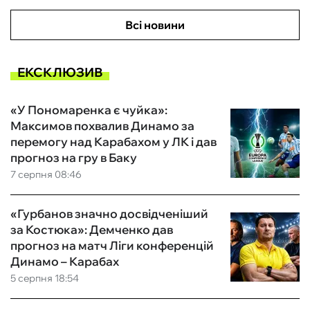
Всі новини
ЕКСКЛЮЗИВ
«У Пономаренка є чуйка»:
Максимов похвалив Динамо за
перемогу над Карабахом у ЛК і дав
прогноз на гру в Баку
7 серпня 08:46
«Гурбанов значно досвідченіший
за Костюка»: Демченко дав
прогноз на матч Ліги конференцій
Динамо – Карабах
5 серпня 18:54