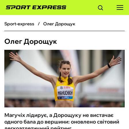
sport-express
Олег Дорощук
ФУТБОЛ
Олег Дорощук
БАСКЕТБОЛ
БОКС
ХОКЕЙ
ТЕНІС
КІБЕРСПОРТ
Магучіх лідирує, а Дорощуку не вистачає
одного бала до вершини: оновлено світовий
ЧС-2026
легкоатлетичний рейтинг