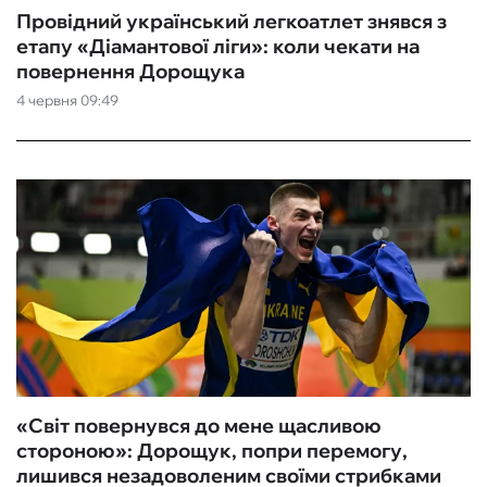
Провідний український легкоатлет знявся з
етапу «Діамантової ліги»: коли чекати на
повернення Дорощука
4 червня 09:49
«Світ повернувся до мене щасливою
стороною»: Дорощук, попри перемогу,
лишився незадоволеним своїми стрибками