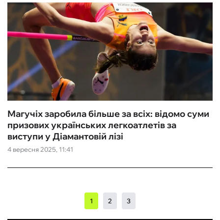
Магучіх заробила більше за всіх: відомо суми
призових українських легкоатлетів за
виступи у Діамантовій лізі
4 вересня 2025, 11:41
1
2
3