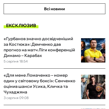
Всі новини
ЕКСКЛЮЗИВ
«Гурбанов значно досвідченіший
за Костюка»: Демченко дав
прогноз на матч Ліги конференцій
Динамо – Карабах
5 серпня 18:54
«Для мене Ломаченко – номер
один у світовому боксі»: Сенченко
оцінив шанси Усика, Кличка та
Чухаджяна
3 серпня 09:08