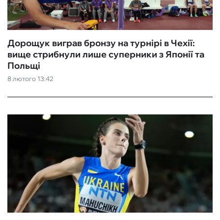
Дорощук виграв бронзу на турнірі в Чехії:
вище стрибнули лише суперники з Японії та
Польщі
8 лютого 13:42