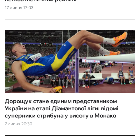
17 липня 17:03
ФУТЗАЛ
ІНШІ
БУКМЕКЕРИ
Дорощук стане єдиним представником
України на етапі Діамантової ліги: відомі
суперники стрибуна у висоту в Монако
7 липня 20:30