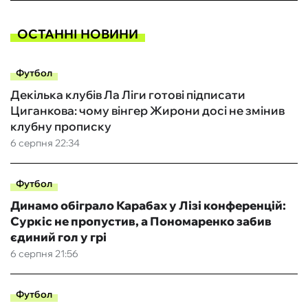
ОСТАННІ НОВИНИ
Футбол
Декілька клубів Ла Ліги готові підписати
Циганкова: чому вінгер Жирони досі не змінив
клубну прописку
6 серпня 22:34
Футбол
Динамо обіграло Карабах у Лізі конференцій:
Суркіс не пропустив, а Пономаренко забив
єдиний гол у грі
6 серпня 21:56
Футбол