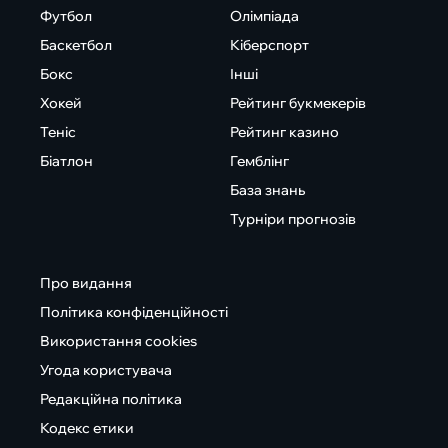
Футбол
Олімпіада
Баскетбол
Кіберспорт
Бокс
Інші
Хокей
Рейтинг букмекерів
Теніс
Рейтинг казино
Біатлон
Гемблінг
База знань
Турніри прогнозів
Про видання
Політика конфіденційності
Використання cookies
Угода користувача
Редакційна політика
Кодекс етики