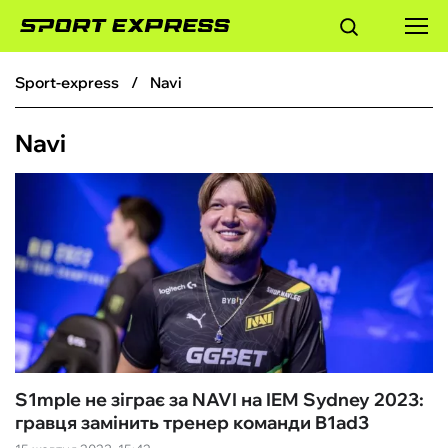
sport-express
Navi
ФУТБОЛ
Navi
БАСКЕТБОЛ
БОКС
ХОКЕЙ
ТЕНІС
КІБЕРСПОРТ
S1mple не зіграє за NAVI на IEM Sydney 2023:
гравця замінить тренер команди B1ad3
ЧС-2026