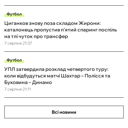
Футбол
Циганков знову поза складом Жирони:
каталонець пропустив п'ятий спаринг поспіль
на тлі чуток про трансфер
7 серпня 21:37
Футбол
УПЛ затвердила розклад четвертого туру:
коли відбудуться матчі Шахтар – Полісся та
Буковина – Динамо
7 серпня 21:11
Всі новини