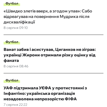
Футбол
«Швидко злетів вверх, а згодом упав»: Сабо
відреагував на повернення Мудрика після
дискваліфікації
8 серпня 09:10
Футбол
Ванат забив і асистував, Циганков не зіграв:
українці Жирони отримали різку оцінку від
фаната
8 серпня 08:46
Футбол
УАФ підтримала УЄФА у протистоянні з
Інфантіно: українська організація
незадоволена непрозорістю ФІФА
7 серпня 22:22