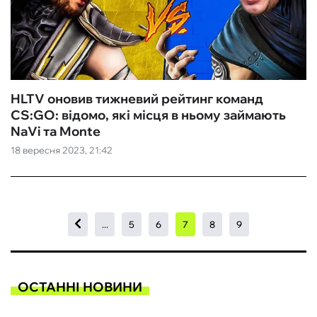
HLTV оновив тижневий рейтинг команд
CS:GO: відомо, які місця в ньому займають
NaVi та Monte
18 вересня 2023, 21:42
...
5
6
7
8
9
ОСТАННІ НОВИНИ