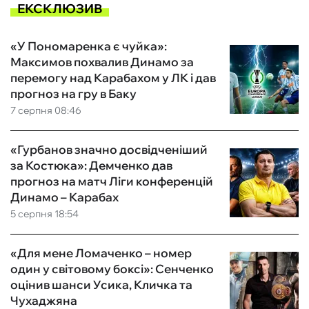
ЕКСКЛЮЗИВ
«У Пономаренка є чуйка»:
Максимов похвалив Динамо за
перемогу над Карабахом у ЛК і дав
прогноз на гру в Баку
7 серпня 08:46
«Гурбанов значно досвідченіший
за Костюка»: Демченко дав
прогноз на матч Ліги конференцій
Динамо – Карабах
5 серпня 18:54
«Для мене Ломаченко – номер
один у світовому боксі»: Сенченко
оцінив шанси Усика, Кличка та
Чухаджяна