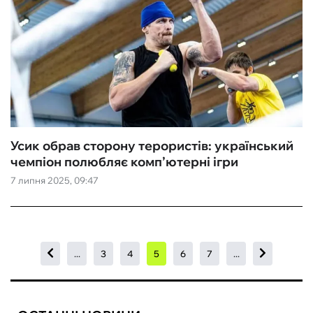
Усик обрав сторону терористів: український
чемпіон полюбляє комп’ютерні ігри
7 липня 2025, 09:47
...
3
4
5
6
7
...