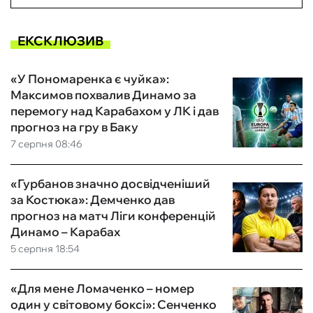
ЕКСКЛЮЗИВ
«У Пономаренка є чуйка»:
Максимов похвалив Динамо за
перемогу над Карабахом у ЛК і дав
прогноз на гру в Баку
7 серпня 08:46
«Гурбанов значно досвідченіший
за Костюка»: Демченко дав
прогноз на матч Ліги конференцій
Динамо – Карабах
5 серпня 18:54
«Для мене Ломаченко – номер
один у світовому боксі»: Сенченко