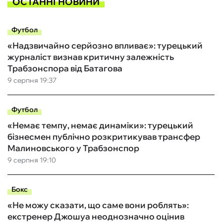
ОСТАННІ НОВИНИ
Футбол
«Надзвичайно серйозно впливає»: турецький
журналіст визнав критичну залежність
Трабзонспора від Батагова
9 серпня 19:37
Футбол
«Немає темпу, немає динаміки»: турецький
бізнесмен публічно розкритикував трансфер
Малиновського у Трабзонспор
9 серпня 19:10
Бокс
«Не можу сказати, що саме вони роблять»:
екстренер Джошуа неоднозначно оцінив