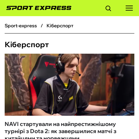
sport-express
Кіберспорт
ФУТБОЛ
Кіберспорт
БАСКЕТБОЛ
БОКС
ХОКЕЙ
ТЕНІС
КІБЕРСПОРТ
NAVI стартували на найпрестижнішому
турнірі з Dota 2: як завершилися матчі з
ЧС-2026
китайцями та норвежцями