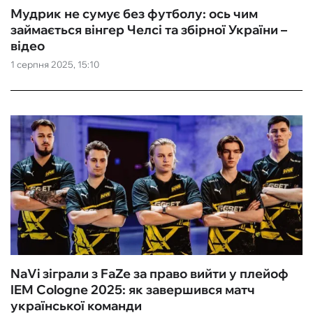
Мудрик не сумує без футболу: ось чим
займається вінгер Челсі та збірної України –
відео
1 серпня 2025, 15:10
NaVi зіграли з FaZe за право вийти у плейоф
IEM Cologne 2025: як завершився матч
української команди