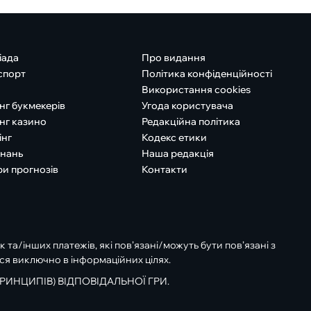
іада
Про видання
спорт
Політика конфіденційності
Використання cookies
нг букмекерів
Угода користувача
нг казино
Редакційна політика
інг
Кодекс етики
знань
Наша редакція
ри прогнозів
Контакти
к та/інших платежів, які пов’язані/можуть бути пов’язані з
ся виключно в інформаційних цілях.
РИНЦИПІВ) ВІДПОВІДАЛЬНОЇ ГРИ.