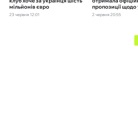
клуб хоче за українця шість
отримала офіцій
мільйонів євро
пропозиції щодо
23 червня 12:01
2 червня 20:55