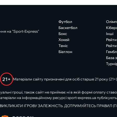
Футбол
Олімп
Баскетбол
Кібер
ня на "Sport-Express"
Бокс
Інші
Хокей
Рейти
Теніс
Рейти
Біатлон
Гембл
База 
Турні
21+
Матеріали сайту призначені для осіб старше 21 року (21+)
туальні гроші, також сайт не приймає ні в якій формі оплату ставо
атеріали на інформаційному ресурсі sport-express.ua публікують
 ВИКЛИКАТИ ІГРОВУ ЗАЛЕЖНІСТЬ. ДОТРИМУЙТЕСЬ ПРАВИЛ (П