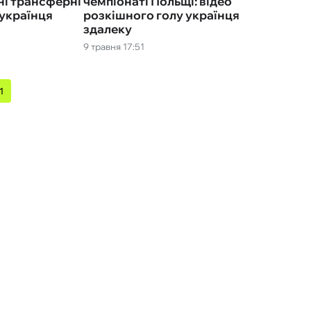
ні трансферні
чемпіонаті Польщі: відео
 українця
розкішного голу українця
здалеку
9 травня 17:51
1