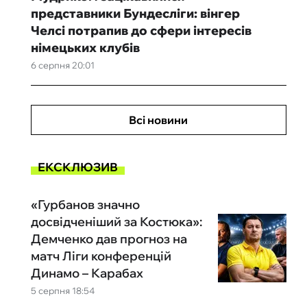
представники Бундесліги: вінгер
Челсі потрапив до сфери інтересів
німецьких клубів
6 серпня 20:01
Всі новини
ЕКСКЛЮЗИВ
«Гурбанов значно
досвідченіший за Костюка»:
Демченко дав прогноз на
матч Ліги конференцій
Динамо – Карабах
5 серпня 18:54