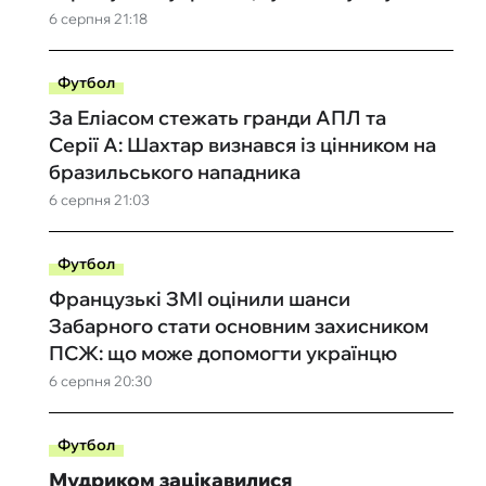
6 серпня 21:18
Футбол
За Еліасом стежать гранди АПЛ та
Серії А: Шахтар визнався із цінником на
бразильського нападника
6 серпня 21:03
Футбол
Французькі ЗМІ оцінили шанси
Забарного стати основним захисником
ПСЖ: що може допомогти українцю
6 серпня 20:30
Футбол
Мудриком зацікавилися