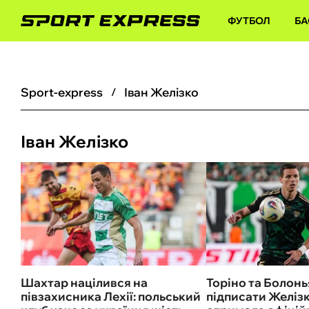
ФУТБОЛ
БА
sport-express
Іван Желізко
Іван Желізко
Шахтар націлився на
Торіно та Болонь
півзахисника Лехії: польський
підписати Желізк