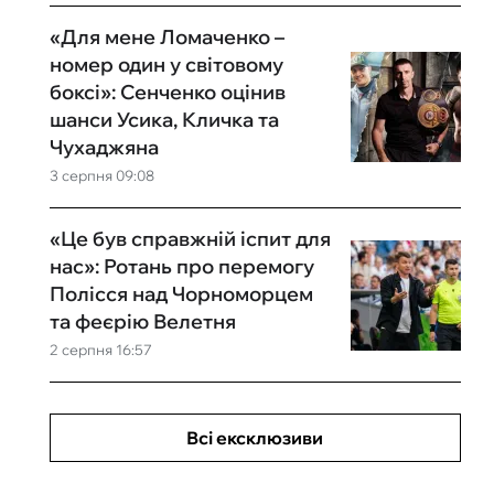
«Для мене Ломаченко –
номер один у світовому
боксі»: Сенченко оцінив
шанси Усика, Кличка та
Чухаджяна
3 серпня 09:08
«Це був справжній іспит для
нас»: Ротань про перемогу
Полісся над Чорноморцем
та феєрію Велетня
2 серпня 16:57
Всі ексклюзиви