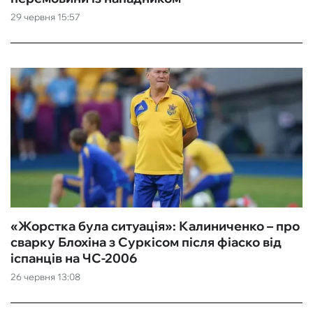
29 червня 15:57
ФУТЗАЛ
ІНШІ
БУКМЕКЕРИ
«‎Жорстка була ситуація»: Калиниченко – про
сварку Блохіна з Суркісом після фіаско від
іспанців на ЧС-2006
26 червня 13:08