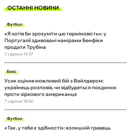
ОСТАННІ НОВИНИ
Футбол
«Я хотів би зрозуміти цю терміновість»: у
Португалії здивовані намірами Бенфіки
продати Трубіна
7 серпня 19:37
Бокс
Усик оцінив можливий бій з Вайлдером:
українець розповів, чи відбудеться поєдинок
проти зіркового американця
7 серпня 18:56
Футбол
«Так, у тебе є здібності»: колишній гравець