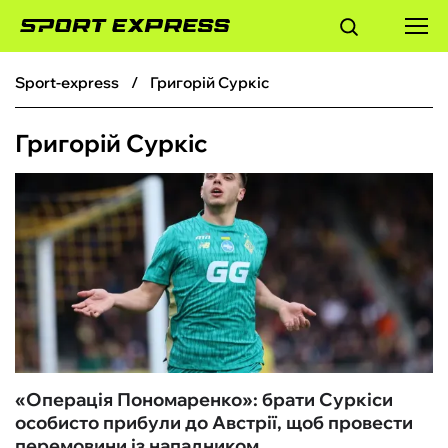
sport-express
Григорій Суркіс
ФУТБОЛ
Григорій Суркіс
БАСКЕТБОЛ
БОКС
ХОКЕЙ
ТЕНІС
КІБЕРСПОРТ
«Операція Пономаренко»: брати Суркіси
особисто прибули до Австрії, щоб провести
ЧС-2026
перемовини із нападником