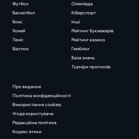
Футбол
Олімпіада
Баскетбол
Кіберспорт
Бокс
Інші
Хокей
Рейтинг букмекерів
Теніс
Рейтинг казино
Біатлон
Гемблінг
База знань
Турніри прогнозів
Про видання
Політика конфіденційності
Використання cookies
Угода користувача
Редакційна політика
Кодекс етики