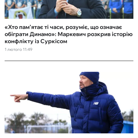
«Хто пам’ятає ті часи, розуміє, що означає
обіграти Динамо»: Маркевич розкрив історію
конфлікту із Суркісом
1 лютого 11:49