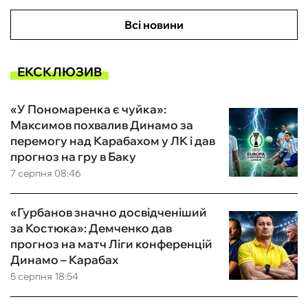
Всі новини
ЕКСКЛЮЗИВ
«У Пономаренка є чуйка»:
Максимов похвалив Динамо за
перемогу над Карабахом у ЛК і дав
прогноз на гру в Баку
7 серпня 08:46
«Гурбанов значно досвідченіший
за Костюка»: Демченко дав
прогноз на матч Ліги конференцій
Динамо – Карабах
5 серпня 18:54