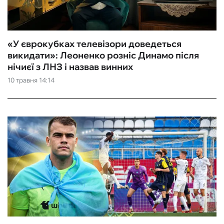
«У єврокубках телевізори доведеться
викидати»: Леоненко розніс Динамо після
нічиєї з ЛНЗ і назвав винних
10 травня 14:14