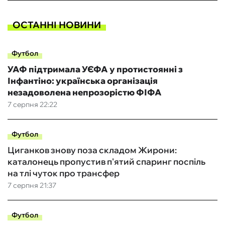
ОСТАННІ НОВИНИ
Футбол
УАФ підтримала УЄФА у протистоянні з
Інфантіно: українська організація
незадоволена непрозорістю ФІФА
7 серпня 22:22
Футбол
Циганков знову поза складом Жирони:
каталонець пропустив п'ятий спаринг поспіль
на тлі чуток про трансфер
7 серпня 21:37
Футбол