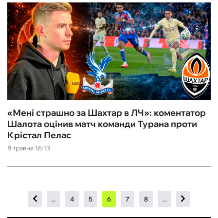
«Мені страшно за Шахтар в ЛЧ»: коментатор
Шалота оцінив матч команди Турана проти
Крістал Пелас
8 травня 16:13
...
4
5
6
7
8
...