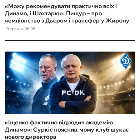
«Можу рекомендувати практично всіх і
Динамо, і Шахтарю»: Пищур – про
чемпіонство з Дьєром і трансфер у Жирону
18 травня 08:08
«Іщенко фактично відродив академію
Динамо»: Суркіс пояснив, чому клуб шукає
нового директора