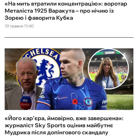
«На мить втратили концентрацію»: воротар
Металіста 1925 Варакута – про нічию із
Зорею і фаворита Кубка
10 травня 11:40
«Його кар’єра, ймовірно, вже завершена»:
журналіст Sky Sports оцінив майбутнє
Мудрика після допінгового скандалу