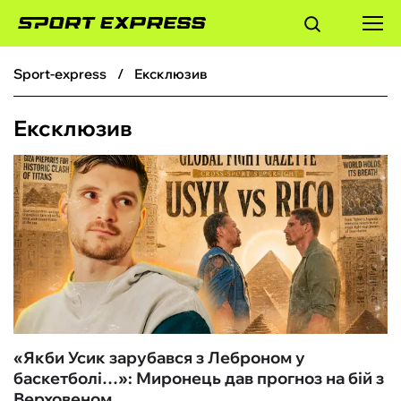
sport-express
Ексклюзив
ФУТБОЛ
Ексклюзив
БАСКЕТБОЛ
БОКС
ХОКЕЙ
ТЕНІС
КІБЕРСПОРТ
«Якби Усик зарубався з Леброном у
баскетболі…»: Миронець дав прогноз на бій з
ЧС-2026
Верховеном