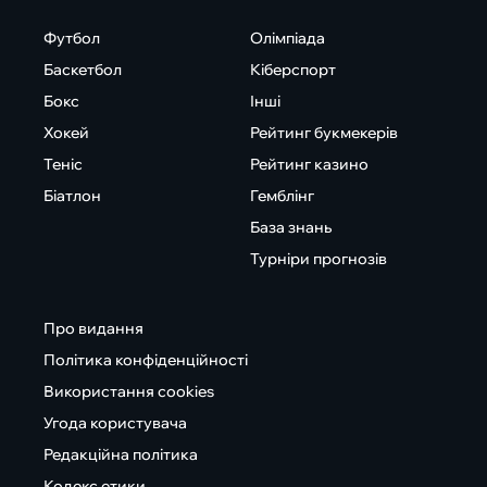
Футбол
Олімпіада
Баскетбол
Кіберспорт
Бокс
Інші
Хокей
Рейтинг букмекерів
Теніс
Рейтинг казино
Біатлон
Гемблінг
База знань
Турніри прогнозів
Про видання
Політика конфіденційності
Використання cookies
Угода користувача
Редакційна політика
Кодекс етики