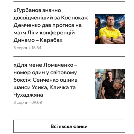
«Гурбанов значно
досвідченіший за Костюка»:
Демченко дав прогноз на
матч Ліги конференцій
Динамо – Карабах
5 серпня 18:54
«Для мене Ломаченко –
номер один у світовому
боксі»: Сенченко оцінив
шанси Усика, Кличка та
Чухаджяна
3 серпня 09:08
Всі ексклюзиви