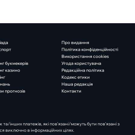
іада
Про видання
спорт
Політика конфіденційності
Використання cookies
нг букмекерів
Угода користувача
нг казино
Редакційна політика
інг
Кодекс етики
знань
Наша редакція
ри прогнозів
Контакти
к та/інших платежів, які пов’язані/можуть бути пов’язані з
ся виключно в інформаційних цілях.