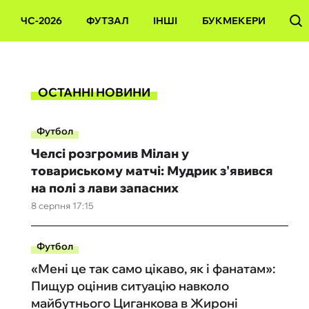
ЧС-2026
ФУТЗАЛ
ІНШІ
БУКМЕКЕРИ
ОСТАННІ НОВИНИ
Футбол
Челсі розгромив Мілан у
товариському матчі: Мудрик з'явився
на полі з лави запасних
8 серпня 17:15
Футбол
«Мені це так само цікаво, як і фанатам»:
Пищур оцінив ситуацію навколо
майбутнього Циганкова в Жироні