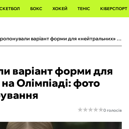
СКЕТБОЛ
БОКС
ХОКЕЙ
ТЕНІС
КІБЕРСПОРТ
У Європі запропонували варіант форми для «нейтральних» росіян на Олімпіаді: фото закривавленого екіпірування
ли варіант форми для
на Олімпіаді: фото
рування
★
★
★
★
★
★
★
★
★
★
0 голосів