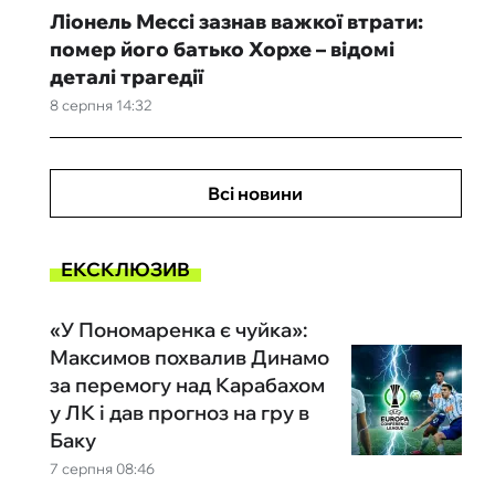
Ліонель Мессі зазнав важкої втрати:
помер його батько Хорхе – відомі
деталі трагедії
8 серпня 14:32
Всі новини
ЕКСКЛЮЗИВ
«У Пономаренка є чуйка»:
Максимов похвалив Динамо
за перемогу над Карабахом
у ЛК і дав прогноз на гру в
Баку
7 серпня 08:46