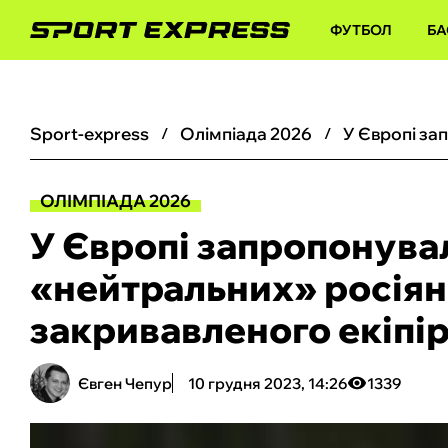
ФУТБОЛ
БА
sport-express
олімпіада 2026
ОЛІМПІАДА 2026
У Європі запропонува
«нейтральних» росіян 
закривавленого екіпі
Євген Чепур
10 грудня 2023, 14:26
1339