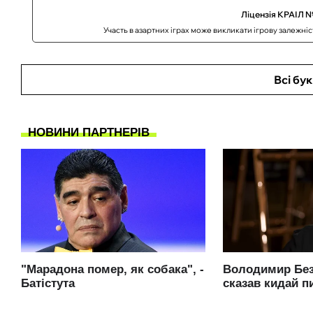
Ліцензія КРАІЛ №
Участь в азартних іграх може викликати ігрову залежні
Всі бу