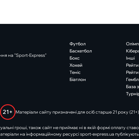
Футбол
Олімп
Баскетбол
Кібер
ня на "Sport-Express"
Бокс
Інші
Хокей
Рейти
Теніс
Рейти
Біатлон
Гембл
База 
Турні
21+
Матеріали сайту призначені для осіб старше 21 року (21+)
туальні гроші, також сайт не приймає ні в якій формі оплату ставо
атеріали на інформаційному ресурсі sport-express.ua публікують