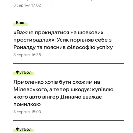
8 серпня 17:02
Бокс
«Важче прокидатися на шовкових
простирадлах»: Усик порівняв себе з
Роналду та пояснив філософію успіху
8 серпня 16:38
Футбол
Ярмоленко хотів бути схожим на
Мілевського, а тепер шкодує: купівлю
якого авто вінгер Динамо вважає
помилкою
8 серпня 15:00
Футбол