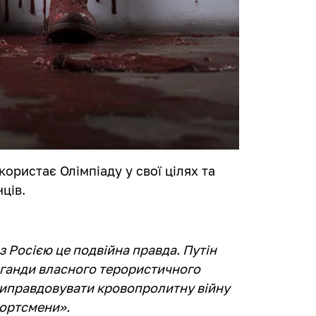
ористає Олімпіаду у свої цілях та
ців.
з Росією це подвійна правда. Путін
ганди власного терористичного
виправдовувати кровопролитну війну
портсмени».