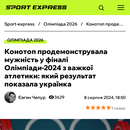
sport-express
олімпіада 2026
Конотоп продемонструвала мужність у фіналі Олімпіади-2024 з важкої атлетики: який результат показала українка
ФУТБОЛ
ОЛІМПІАДА 2026
БАСКЕТБОЛ
Конотоп продемонструвала
мужність у фіналі
БОКС
Олімпіади-2024 з важкої
атлетики: який результат
ХОКЕЙ
показала українка
ТЕНІС
Євген Чепур
3629
8 серпня 2024, 18:50
★
★
★
★
★
★
★
★
★
★
1 голос
КІБЕРСПОРТ
ЧС-2026