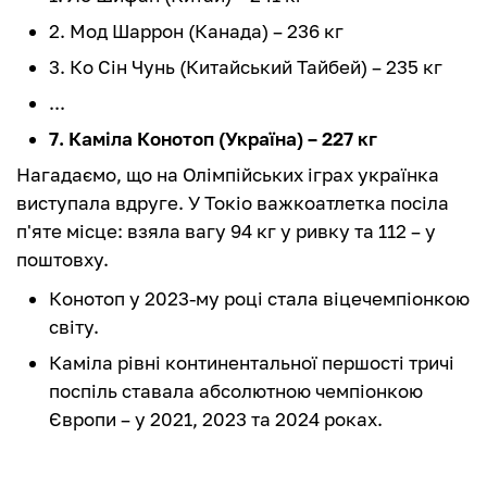
2. Мод Шаррон (Канада) – 236 кг
3. Ко Сін Чунь (Китайський Тайбей) – 235 кг
...
7. Каміла Конотоп (Україна) – 227 кг
Нагадаємо, що на Олімпійських іграх українка
виступала вдруге. У Токіо важкоатлетка посіла
п'яте місце: взяла вагу 94 кг у ривку та 112 – у
поштовху.
Конотоп у 2023-му році стала віцечемпіонкою
світу.
Каміла рівні континентальної першості тричі
поспіль ставала абсолютною чемпіонкою
Європи – у 2021, 2023 та 2024 роках.