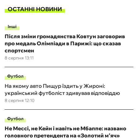
ОСТАННІ НОВИНИ
Інші
Після зміни громадянства Ковтун заговорив
про медаль Олімпіади в Парижі: що сказав
спортсмен
8 серпня 13:11
Футбол
На якому авто Пищур їздить у Жироні:
український футболіст здивував відповіддю
8 серпня 12:10
Футбол
Не Мессі, не Кейн і навіть не Мбаппе: названо
головного претендента на «Золотий м’яч»