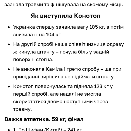
зазнала травми та фінішувала на сьомому місці.
Як виступила Конотоп
Українка спершу заявила вагу 105 кг, а потім
знизила її на 104 кг.
На другій спробі наша співвітчизниця одразу
ж кинула штангу – почула біль у задній
поверхні стегна.
Не виконала Каміла і третю спробу – ще при
присіданні вирішила не підіймати штангу.
Конотоп повернулась та підняла 123 кг у
першій спробі, але надалі не змогла
скористатися двома наступними через
травму.
Важка атлетика. 59 кг, фінал
1. Ло Шифан (Китай) – 241 кг