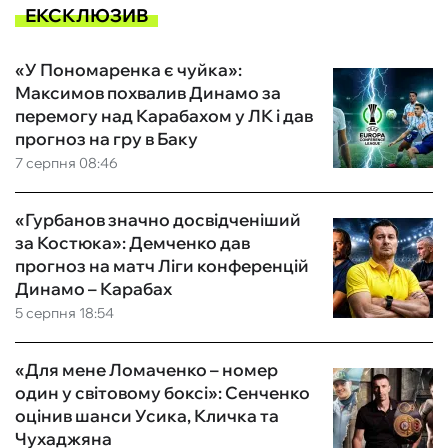
ЕКСКЛЮЗИВ
«У Пономаренка є чуйка»:
Максимов похвалив Динамо за
перемогу над Карабахом у ЛК і дав
прогноз на гру в Баку
7 серпня 08:46
«Гурбанов значно досвідченіший
за Костюка»: Демченко дав
прогноз на матч Ліги конференцій
Динамо – Карабах
5 серпня 18:54
«Для мене Ломаченко – номер
один у світовому боксі»: Сенченко
оцінив шанси Усика, Кличка та
Чухаджяна