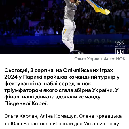
ФУТЗАЛ
ІНШІ
БУКМЕКЕРИ
Ольга Харлан. Фото: НОК
Сьогодні, 3 серпня, на Олімпійських іграх
2024 у Парижі пройшов командний турнір у
фехтуванні на шаблі серед жінок,
тріумфатором якого стала збірна України. У
фіналі наші дівчата здолали команду
Південної Кореї.
Ольга Харлан, Аліна Комащук, Олена Кравацька
та Юлія Бакастова вибороли для України першу