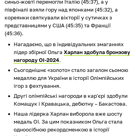
синьо-жовті перемогли Італію (45:37), а у
півфіналі взяли гору над японками (45:32), а
кореянки святкували вікторії у сутичках з
представницями у США (45:35) та Франції
(45:36).
Нагадаємо, що в індивідуальних змаганнях
лідер збірної Ольга
Харлан здобула бронзову
нагороду ОІ-2024
.
Сьогоднішнє «золото» стало загалом сьомою
медаллю для України в історії Олімпійських
ігор з фехтування.
Другі олімпійські нагороди в кар'єрі здобули
Комащук і Кравацька, дебютну – Бакастова.
Наша лідерка Харлан виборола вже шосту
медаль ОІ. За цим показником Ольга стала
одноосібною рекордсменкою в історії