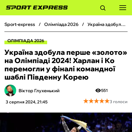
sport-express
олімпіада 2026
Україна здобула перше «золото» на Олімпіаді 2024! Харлан і Ко перемогли у фіналі командної шаблі Південну Корею
ФУТБОЛ
ОЛІМПІАДА 2026
БАСКЕТБОЛ
Україна здобула перше «золото»
на Олімпіаді 2024! Харлан і Ко
БОКС
перемогли у фіналі командної
шаблі Південну Корею
ХОКЕЙ
Віктор Глухенький
551
ТЕНІС
★
★
★
★
★
★
★
★
★
★
3 голоси
3 серпня 2024, 21:45
КІБЕРСПОРТ
ЧС-2026