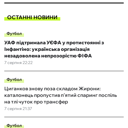
ОСТАННІ НОВИНИ
Футбол
УАФ підтримала УЄФА у протистоянні з
Інфантіно: українська організація
незадоволена непрозорістю ФІФА
7 серпня 22:22
Футбол
Циганков знову поза складом Жирони:
каталонець пропустив п'ятий спаринг поспіль
на тлі чуток про трансфер
7 серпня 21:37
Футбол