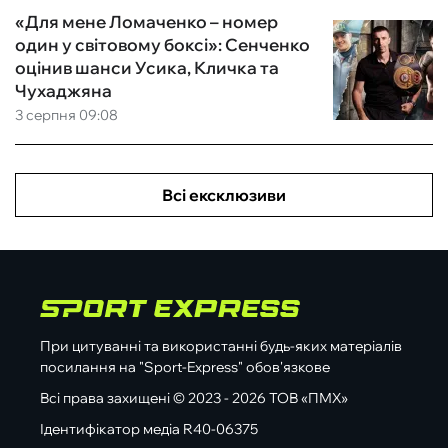
«Для мене Ломаченко – номер
один у світовому боксі»: Сенченко
оцінив шанси Усика, Кличка та
Чухаджяна
3 серпня 09:08
Всі ексклюзиви
При цитуванні та використанні будь-яких матеріалів
посилання на "Sport-Express" обов'язкове
Всі права захищені © 2023 - 2026 ТОВ «ПМХ»
Ідентифікатор медіа R40-06375