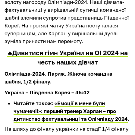
золоту нагороду Олімпіади-2024. Наші дівчата-
фехтувальниці у вирішальній сутичці командної
шаблі зломили супротив представниць Південної
Кореї. На протязі матчу Україна поступалася
суперницям, але Харлан у вирішальній дуелі
зуміла принести нам перемогу.
Дивитися гімн України на ОІ 2024 на
🔥
честь наших дівчат
Олімпіада-2024. Париж. Жіноча командна
шабля, 1/2 фіналу.
Україна – Південна Корея – 45:42
Читайте також:
«Емоції в мене були
чумачечі!»: перший тренер Харлан – про
дитинство фехтувальниці та Олімпіаду 2024
.
На шляху до фіналу українки на стадії 1/4 фіналу