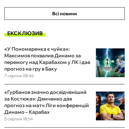
Всі новини
ЕКСКЛЮЗИВ
«У Пономаренка є чуйка»:
Максимов похвалив Динамо за
перемогу над Карабахом у ЛК і дав
прогноз на гру в Баку
7 серпня 08:46
«Гурбанов значно досвідченіший
за Костюка»: Демченко дав
прогноз на матч Ліги конференцій
Динамо – Карабах
5 серпня 18:54