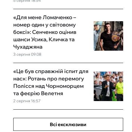
5 серпня 18:54
«Для мене Ломаченко –
номер один у світовому
боксі»: Сенченко оцінив
шанси Усика, Кличка та
Чухаджяна
3 серпня 09:08
«Це був справжній іспит для
нас»: Ротань про перемогу
Полісся над Чорноморцем
та феєрію Велетня
2 серпня 16:57
Всі ексклюзиви