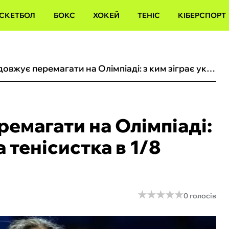
СКЕТБОЛ
БОКС
ХОКЕЙ
ТЕНІС
КІБЕРСПОРТ
Костюк продовжує перемагати на Олімпіаді: з ким зіграє українська тенісистка в 1/8 фіналу змагань
емагати на Олімпіаді:
а тенісистка в 1/8
★
★
★
★
★
★
★
★
★
★
0 голосів