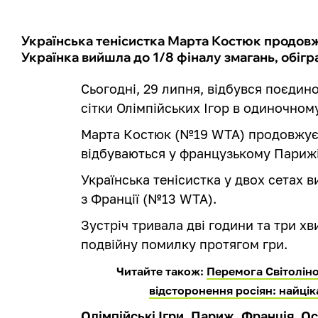
Українська тенісистка Марта Костюк продовж
Українка вийшла до 1/8 фіналу змагань, обіг
Сьогодні, 29 липня, відбувся поєдин
сітки Олімпійських Ігор в одиночному
Марта Костюк (№19 WTA) продовжує 
відбуваються у французькому Парижі
Українська тенісистка у двох сетах
з Франції (№13 WTA).
Зустріч тривала дві години та три х
подвійну помилку протягом гри.
Читайте також:
Перемога Світоліної
відсторонення росіян: найцік
Олімпійські Ігри. Париж, Франція. Ос