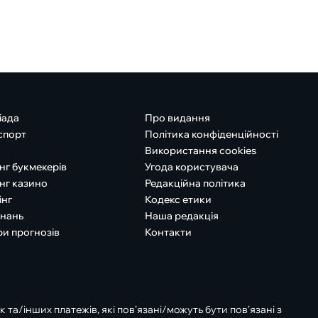
іада
Про видання
спорт
Політика конфіденційності
Використання cookies
нг букмекерів
Угода користувача
нг казино
Редакційна політика
інг
Кодекс етики
знань
Наша редакція
ри прогнозів
Контакти
к та/інших платежів, які пов’язані/можуть бути пов’язані з