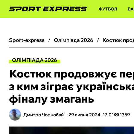
ФУТБОЛ
БА
sport-express
олімпіада 2026
ОЛІМПІАДА 2026
Костюк продовжує пер
з ким зіграє українськ
фіналу змагань
Дмитро Чорнобай
29 липня 2024, 17:01
1359