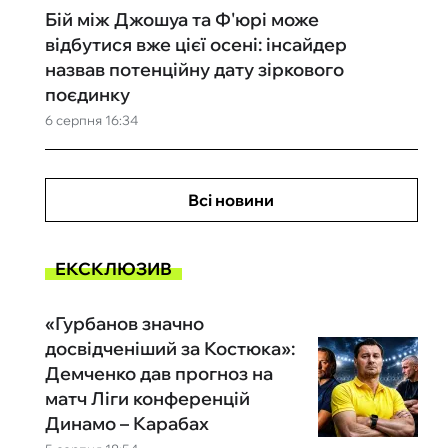
Бій між Джошуа та Ф'юрі може
відбутися вже цієї осені: інсайдер
назвав потенційну дату зіркового
поєдинку
6 серпня 16:34
Всі новини
ЕКСКЛЮЗИВ
«Гурбанов значно
досвідченіший за Костюка»:
Демченко дав прогноз на
матч Ліги конференцій
Динамо – Карабах