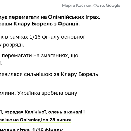
Марта Костюк. Фото: Google
ує перемагати на Олімпійських Іграх.
равши Клару Бюрель з Франції.
ок в рамках 1/16 фіналу основної
 розряді.
перемагати на змаганнях, що
.
 виявилася сильнішою за Клару Бюрель
вилини. Українка зробила одну
, «зрада» Калініної, олень в каналі і
авіше на Олімпіаді за 28 липня
новна сітка, 1/16 фіналу