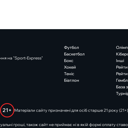
Футбол
Олімп
Баскетбол
Кібер
ня на "Sport-Express"
Бокс
Інші
Хокей
Рейти
Теніс
Рейти
Біатлон
Гембл
База 
Турні
21+
Матеріали сайту призначені для осіб старше 21 року (21+)
туальні гроші, також сайт не приймає ні в якій формі оплату ставо