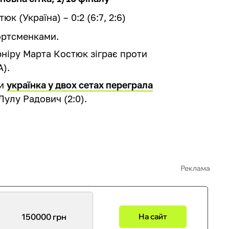
к (Україна) – 0:2 (6:7, 2:6)
ортсменками.
рніру Марта Костюк зіграє проти
A).
ди
українка у двох сетах переграла
Лулу Радович (2:0).
Реклама
150000 грн
На сайт