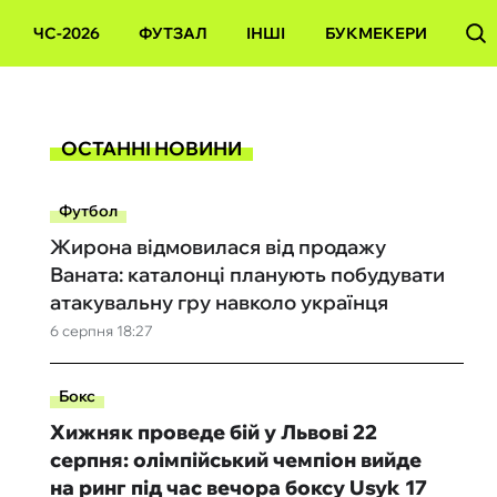
ЧС-2026
ФУТЗАЛ
ІНШІ
БУКМЕКЕРИ
ОСТАННІ НОВИНИ
Футбол
Жирона відмовилася від продажу
Ваната: каталонці планують побудувати
атакувальну гру навколо українця
6 серпня 18:27
Бокс
Хижняк проведе бій у Львові 22
серпня: олімпійський чемпіон вийде
на ринг під час вечора боксу Usyk 17