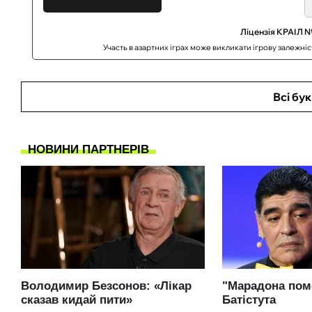
Ліцензія КРАІЛ №
Участь в азартних іграх може викликати ігрову залежні
Всі бу