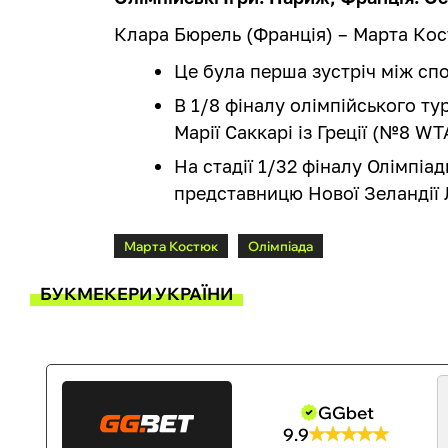
Клара Бюрель (Франція) – Марта Костю
Це була перша зустріч між сп
В 1/8 фіналу олімпійського ту
Марії Саккарі із Греції (№8 WT
На стадії 1/32 фіналу Олімпіа
представницю Нової Зеландії 
Марта Костюк
Олімпіада
БУКМЕКЕРИ УКРАЇНИ
GGbet
9.9