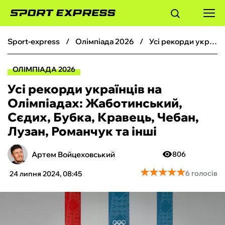
sport-express
олімпіада 2026
Усі рекорди українців на Олімпіадах: Жаботинський, Сєдих, Бубка, Кравець, Чебан, Лузан, Романчук та інші
ФУТБОЛ
ОЛІМПІАДА 2026
БАСКЕТБОЛ
Усі рекорди українців на
Олімпіадах: Жаботинський,
БОКС
Сєдих, Бубка, Кравець, Чебан,
Лузан, Романчук та інші
ХОКЕЙ
Артем Войцеховський
806
ТЕНІС
★
★
★
★
★
★
★
★
★
★
6 голосів
24 липня 2024, 08:45
КІБЕРСПОРТ
ЧС-2026