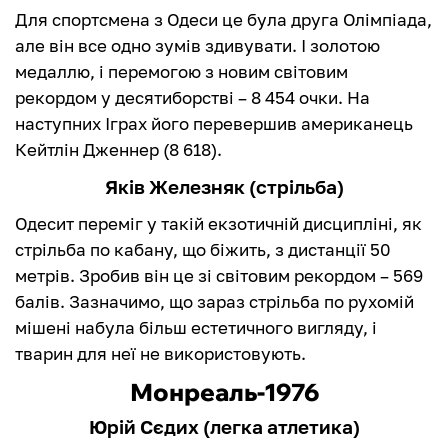
Для спортсмена з Одеси це була друга Олімпіада,
але він все одно зумів здивувати. І золотою
медаллю, і перемогою з новим світовим
рекордом у десятиборстві – 8 454 очки. На
наступних Іграх його перевершив американець
Кейтлін Дженнер (8 618).
Яків Железняк (стрільба)
Одесит переміг у такій екзотичній дисципліні, як
стрільба по кабану, що біжить, з дистанції 50
метрів. Зробив він це зі світовим рекордом – 569
балів. Зазначимо, що зараз стрільба по рухомій
мішені набула більш естетичного вигляду, і
тварин для неї не використовують.
Монреаль-1976
Юрій Сєдих (легка атлетика)