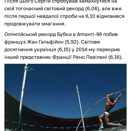
Після цього Сергій спробував замахнутися на
свій тогочасний світовий рекорд (6,06), але вже
після першої невдалої спроби на 6,10 відмовився
продовжувати змагання.
Олімпійський рекорд Бубки в Атланті-96 побив
француз Жан Гальфійон (5,92). Світове
досягнення українця (6,15) у 2014-му перекрив
інший представник Франції Рено Лавілені (6,16).