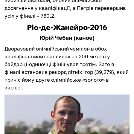
вибивши 583 бали, оновив олімпійське
досягнення у кваліфікації, а Петрів перевершив
усіх у фіналі – 780,2.
Ріо-де-Жанейро-2016
Юрій Чебан (каное)
Дворазовий олімпійський чемпіон в обох
кваліфікаційних запливах на 200 метрів у
байдарці-одиночці фінішував третім. Зате в
фіналі встановив рекорд літніх Ігор (39,279), який
приніс йому друге олімпійське «золото» в
кар'єрі.