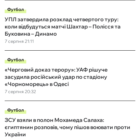
Футбол
УПЛ затвердила розклад четвертого туру:
коли відбудуться матчі Шахтар – Полісся та
Буковина – Динамо
7 серпня 21:11
Футбол
«Черговий доказ терору»: УАФ рішуче
засудила російський удар по стадіону
«Чорноморець» в Одесі
7 серпня 20:32
Футбол
ЗСУ взяли в полон Мохамеда Салаха:
єгиптянин розповів, чому пішов воювати проти
України