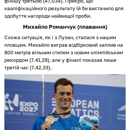
фінішу третьою (47,034). Прикро, що
кваліфікаційного результату їй би вистачило для
здобуття нагороди найвищої проби.
Михайло Романчук (плавання)
Схожа ситуація, як і з Лузан, сталася з нашим
пловцем. Михайло виграв відбірковий заплив на
800 метрів вільним стилем з новим олімпійським
рекордом (7.41,28), але у фіналі показав лише
третій час (7.42,33).