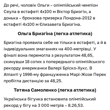
До речі, чоловік Ольги – олімпійський чемпіон
Сеула в естафеті 4х100 м Віктор Бризгін, а
донька – бронзова призерка Лондона-2012 в
естафеті 4х100 м Єлизавета Бризгіна.
Ольга Бризгіна (легка атлетика)
Бризгіна проявила себе не тільки в естафеті, а й в
індивідуальних змаганнях на 400-метрівці. У
фіналі вона перемогла з результатом 48,65,
скинувши 18 сотих з попереднього олімпійського
рекорду американки Валері Бріско-Хукс. В
Атланті у 1996-му француженка Марі-Жозе Перек
пробігла дистанцію за 48,25.
Тетяна Самоленко (легка атлетика)
Українська бігунка встановила олімпійський
рекорд у бігу на 3 000 метрів – 8.26,53.