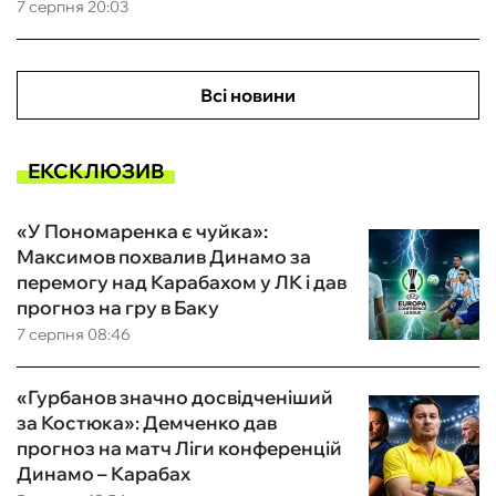
7 серпня 20:03
Всі новини
ЕКСКЛЮЗИВ
«У Пономаренка є чуйка»:
Максимов похвалив Динамо за
перемогу над Карабахом у ЛК і дав
прогноз на гру в Баку
7 серпня 08:46
«Гурбанов значно досвідченіший
за Костюка»: Демченко дав
прогноз на матч Ліги конференцій
Динамо – Карабах