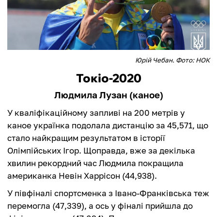
Юрій Чебан. Фото: НОК
Токіо-2020
Людмила Лузан (каное)
У кваліфікаційному запливі на 200 метрів у
каное українка подолала дистанцію за 45,571, що
стало найкращим результатом в історії
Олімпійських Ігор. Щоправда, вже за декілька
хвилин рекордний час Людмила покращила
американка Невін Харрісон (44,938).
У півфіналі спортсменка з Івано-Франківська теж
перемогла (47,339), а ось у фіналі прийшла до