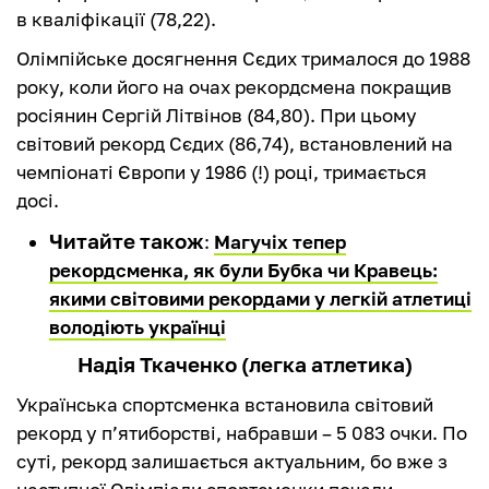
в кваліфікації (78,22).
Олімпійське досягнення Сєдих трималося до 1988
року, коли його на очах рекордсмена покращив
росіянин Сергій Літвінов (84,80). При цьому
світовий рекорд Сєдих (86,74), встановлений на
чемпіонаті Європи у 1986 (!) році, тримається
досі.
Читайте також
:
Магучіх тепер
рекордсменка, як були Бубка чи Кравець:
якими світовими рекордами у легкій атлетиці
володіють українці
Надія Ткаченко (легка атлетика)
Українська спортсменка встановила світовий
рекорд у п’ятиборстві, набравши – 5 083 очки. По
суті, рекорд залишається актуальним, бо вже з