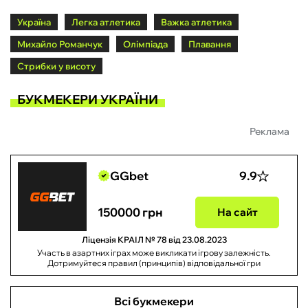
Україна
Легка атлетика
Важка атлетика
Михайло Романчук
Олімпіада
Плавання
Стрибки у висоту
БУКМЕКЕРИ УКРАЇНИ
Реклама
GGbet
9.9
150000 грн
На сайт
Ліцензія КРАІЛ № 78 від 23.08.2023
Участь в азартних іграх може викликати ігрову залежність.
Дотримуйтеся правил (принципів) відповідальної гри
Всі букмекери