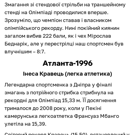
Змагання зі стендової стрільби на траншейному
стенді на Олімпіаді проводилися вперше.
Зрозуміло, що чемпіон ставав і власником
олімпійського рекорду. Нині покійний киянин
загалом вибив 222 бали, як і чех Мірослав
Беднарік, але у перестрілці наш спортсмен був
влучнішим – 8:7.
Атланта-1996
Інеса Кравець (легка атлетика)
Легендарна спортсменка з Дніпра у фіналі
змагань з потрійного стрибка стрибнула на
рекордні для Олімпіад 15,33 м. ЇЇ досягнення
трималося до 2008 року, коли у Пекіні
камерунська легкоатлетка Франсуаз Мбанго
улетіла на 15,39.
Світовий рекорд Кравець (15,50), встановлений у