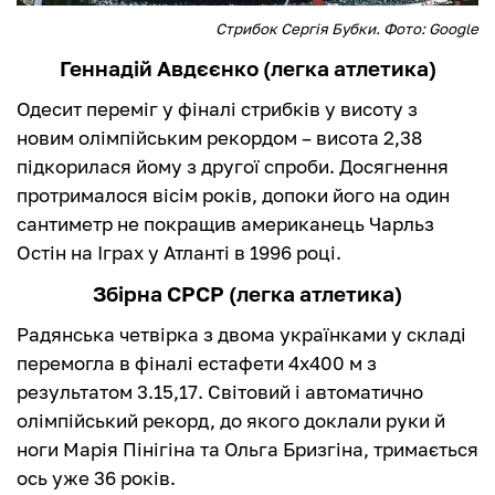
Стрибок Сергія Бубки. Фото: Google
Геннадій Авдєєнко (легка атлетика)
Одесит переміг у фіналі стрибків у висоту з
новим олімпійським рекордом – висота 2,38
підкорилася йому з другої спроби. Досягнення
протрималося вісім років, допоки його на один
сантиметр не покращив американець Чарльз
Остін на Іграх у Атланті в 1996 році.
Збірна СРСР (легка атлетика)
Радянська четвірка з двома українками у складі
перемогла в фіналі естафети 4х400 м з
результатом 3.15,17. Світовий і автоматично
олімпійський рекорд, до якого доклали руки й
ноги Марія Пінігіна та Ольга Бризгіна, тримається
ось уже 36 років.