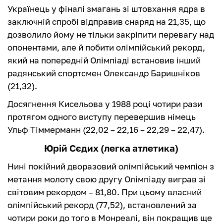
Українець у фіналі змагань зі штовхання ядра в
заключній спробі відправив снаряд на 21,35, що
дозволило йому не тільки закріпити перевагу над
опонентами, але й побити олімпійський рекорд,
який на попередній Олімпіаді встановив інший
радянський спортсмен Олександр Баришніков
(21,32).
Досягнення Кисельова у 1988 році чотири рази
протягом одного виступу перевершив німець
Ульф Тіммерманн (22,02 – 22,16 – 22,29 – 22,47).
Юрій Сєдих (легка атлетика)
Нині покійний дворазовий олімпійський чемпіон з
метання молоту свою другу Олімпіаду виграв зі
світовим рекордом – 81,80. При цьому власний
олімпійський рекорд (77,52), встановлений за
чотири роки до того в Монреалі, він покращив ще