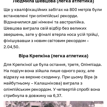
Людмила Шевцова (легка атлетика)
Ще у кваліфікаційних забігах на 800 метрів були
встановлені три олімпійські рекорди.
Відзначилися дві німкені та австралійка.
Шевцова виграла свій відбір без великих
звершень, зате у фіналі втерла носа усій трійці,
фінішувавши з новим світовим рекордом –
2.04,50.
Віра Крепкіна (легка атлетика)
Для Крепкіної це була остання, третя, Олімпіада.
На подіум вона зійшла лише одного разу, але
відразу на верхню сходинку. При цьому Віра (в
майбутньому – Калашнікова) виграла з
олімпійським рекордом. У четвертій спробі вона
стрибнула в довжину на 6,37.