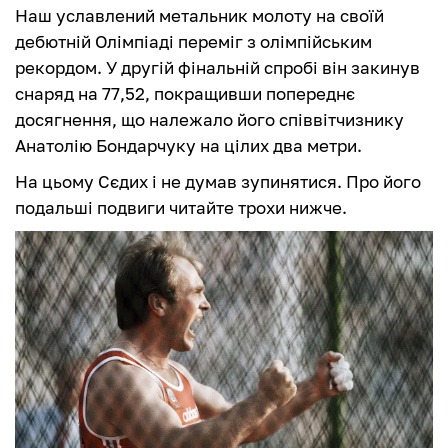
Наш уславлений метальник молоту на своїй
дебютній Олімпіаді переміг з олімпійським
рекордом. У другій фінальній спробі він закинув
снаряд на 77,52, покращивши попереднє
досягнення, що належало його співвітчизнику
Анатолію Бондарчуку на цілих два метри.
На цьому Сєдих і не думав зупинятися. Про його
подальші подвиги читайте трохи нижче.