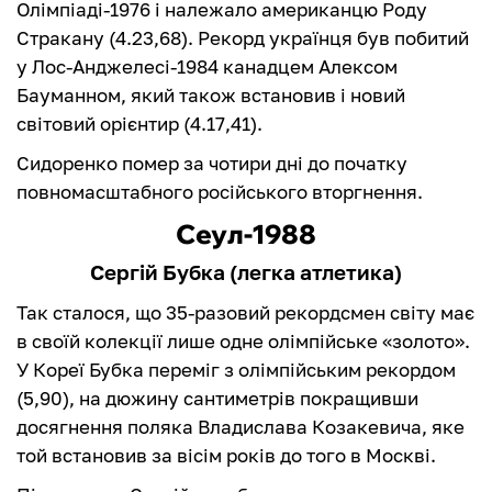
Олімпіаді-1976 і належало американцю Роду
Стракану (4.23,68). Рекорд українця був побитий
у Лос-Анджелесі-1984 канадцем Алексом
Бауманном, який також встановив і новий
світовий орієнтир (4.17,41).
Сидоренко помер за чотири дні до початку
повномасштабного російського вторгнення.
Сеул-1988
Сергій Бубка (легка атлетика)
Так сталося, що 35-разовий рекордсмен світу має
в своїй колекції лише одне олімпійське «золото».
У Кореї Бубка переміг з олімпійським рекордом
(5,90), на дюжину сантиметрів покращивши
досягнення поляка Владислава Козакевича, яке
той встановив за вісім років до того в Москві.