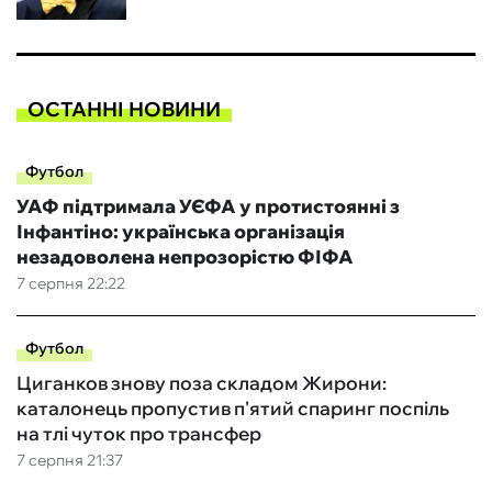
ОСТАННІ НОВИНИ
Футбол
УАФ підтримала УЄФА у протистоянні з
Інфантіно: українська організація
незадоволена непрозорістю ФІФА
7 серпня 22:22
Футбол
Циганков знову поза складом Жирони:
каталонець пропустив п'ятий спаринг поспіль
на тлі чуток про трансфер
7 серпня 21:37