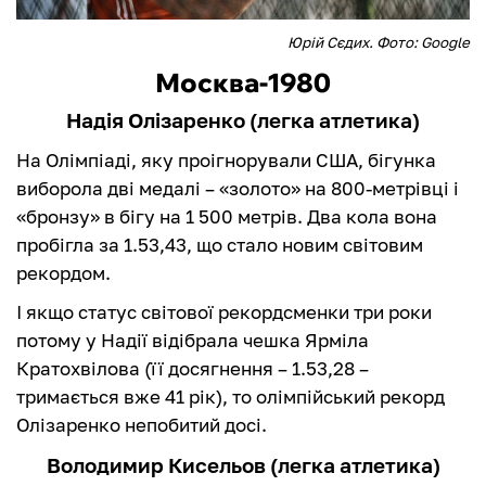
Юрій Сєдих. Фото: Google
Москва-1980
Надія Олізаренко (легка атлетика)
На Олімпіаді, яку проігнорували США, бігунка
виборола дві медалі – «золото» на 800-метрівці і
«бронзу» в бігу на 1 500 метрів. Два кола вона
пробігла за 1.53,43, що стало новим світовим
рекордом.
І якщо статус світової рекордсменки три роки
потому у Надії відібрала чешка Ярміла
Кратохвілова (її досягнення – 1.53,28 –
тримається вже 41 рік), то олімпійський рекорд
Олізаренко непобитий досі.
Володимир Кисельов (легка атлетика)