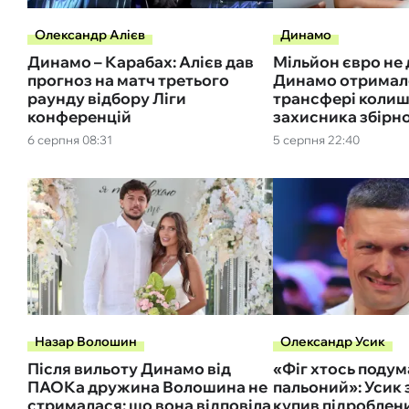
Олександр Алієв
Динамо
Динамо – Карабах: Алієв дав
Мільйон євро не 
прогноз на матч третього
Динамо отримало
раунду відбору Ліги
трансфері коли
конференцій
захисника збірно
6 серпня 08:31
5 серпня 22:40
Назар Волошин
Олександр Усик
Після вильоту Динамо від
«Фіг хтось подум
ПАОКа дружина Волошина не
пальоний»: Усик 
стрималася: що вона відповіла
купив підроблен