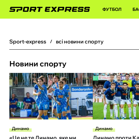
ФУТБОЛ
БА
sport-express
всі новини спорту
Новини спорту
Динамо
Динамо
«Це не те Динамо, яке ми
Динамо проти Ка