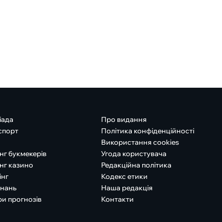
іада
Про видання
спорт
Політика конфіденційності
Використання cookies
нг букмекерів
Угода користувача
нг казино
Редакційна політика
інг
Кодекс етики
знань
Наша редакція
ри прогнозів
Контакти