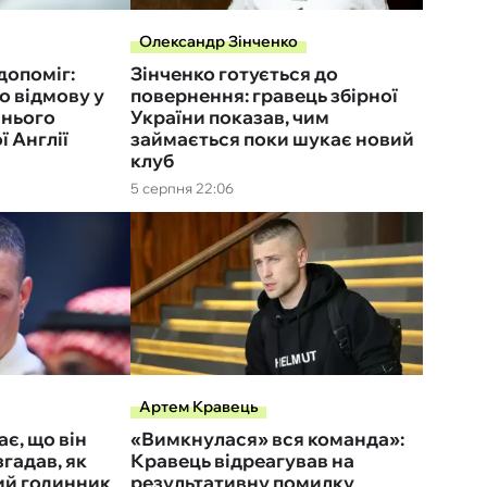
Олександр Зінченко
допоміг:
Зінченко готується до
 відмову у
повернення: гравець збірної
шнього
України показав, чим
ї Англії
займається поки шукає новий
клуб
5 серпня 22:06
Артем Кравець
ає, що він
«Вимкнулася» вся команда»:
згадав, як
Кравець відреагував на
ий годинник
результативну помилку