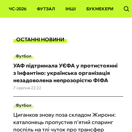
ЧС-2026
ФУТЗАЛ
ІНШІ
БУКМЕКЕРИ
ОСТАННІ НОВИНИ
Футбол
УАФ підтримала УЄФА у протистоянні
з Інфантіно: українська організація
незадоволена непрозорістю ФІФА
7 серпня 22:22
Футбол
Циганков знову поза складом Жирони:
каталонець пропустив п'ятий спаринг
поспіль на тлі чуток про трансфер