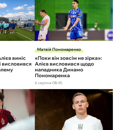
Матвій Пономаренко
лієв виніс
«Поки він зовсім не зірка»:
і висловився
Алієв висловився щодо
блему
нападника Динамо
Пономаренка
6 серпня 08:45