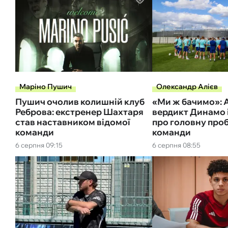
Маріно Пушич
Олександр Алієв
Пушич очолив колишній клуб
«Ми ж бачимо»: А
Реброва: екстренер Шахтаря
вердикт Динамо 
став наставником відомої
про головну про
команди
команди
6 серпня 09:15
6 серпня 08:55