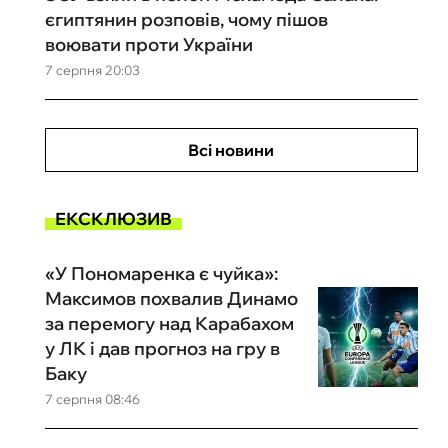
єгиптянин розповів, чому пішов
воювати проти України
7 серпня 20:03
Всі новини
ЕКСКЛЮЗИВ
«У Пономаренка є чуйка»:
Максимов похвалив Динамо
за перемогу над Карабахом
у ЛК і дав прогноз на гру в
Баку
7 серпня 08:46