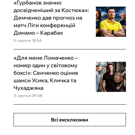
«Гурбанов значно
досвідченіший за Костюка»:
Демченко дав прогноз на
матч Ліги конференцій
Динамо – Карабах
5 серпня 18:54
«Для мене Ломаченко –
номер один у світовому
боксі»: Сенченко оцінив
шанси Усика, Кличка та
Чухаджяна
3 серпня 09:08
Всі ексклюзиви