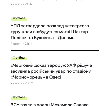
7 серпня 21:37
Футбол
УПЛ затвердила розклад четвертого
туру: коли відбудуться матчі Шахтар –
Полісся та Буковина – Динамо
7 серпня 21:11
Футбол
«Черговий доказ терору»: УАФ рішуче
засудила російський удар по стадіону
«Чорноморець» в Одесі
7 серпня 20:32
Футбол
ЗСУ взяли в полон Мохамеда Салаха: