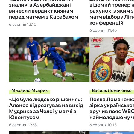
знали»: в Азербайджані
відомий тренер 
винесли вердикт киянам
рахунок, з яким
перед матчем з Карабахом
матч відбору Ліг
конференцій
6 серпня 12:10
6 серпня 11:40
Михайло Мудрик
Василь Ломаченко
«Це було людське рішення»:
Поява Ломаченка 
Алонсо відреагував на вихід
зірка українсько
Мудрика за Челсі у матчі з
вручив пояс WB
Ювентусом
наймолодшому че
6 серпня 10:28
6 серпня 10:13