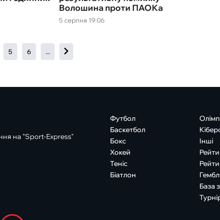
Волошина проти ПАОКа
5 серпня 19:06
5
6
...
Футбол
Олімп
Баскетбол
Кібер
ня на "Sport-Express"
Бокс
Інші
Хокей
Рейти
Теніс
Рейти
Біатлон
Гембл
База 
Турні