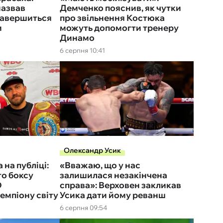
назвав
Демченко пояснив, як чутки
 завершиться
про звільнення Костюка
и
можуть допомогти тренеру
Динамо
6 серпня 10:41
Олександр Усик
на публіці:
«Вважаю, що у нас
го боксу
залишилася незакінчена
O
справа»: Верховен закликав
мпіону світу
Усика дати йому реванш
6 серпня 09:54