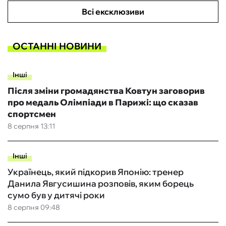
Всі ексклюзиви
ОСТАННІ НОВИНИ
Інші
Після зміни громадянства Ковтун заговорив
про медаль Олімпіади в Парижі: що сказав
спортсмен
8 серпня 13:11
Інші
Українець, який підкорив Японію: тренер
Данила Явгусишина розповів, яким борець
сумо був у дитячі роки
8 серпня 09:48