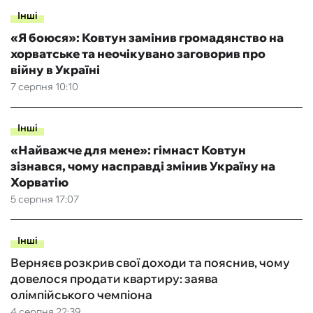
Інші
«Я боюся»: Ковтун замінив громадянство на
хорватське та неочікувано заговорив про
війну в Україні
7 серпня 10:10
Інші
«Найважче для мене»: гімнаст Ковтун
зізнався, чому насправді змінив Україну на
Хорватію
5 серпня 17:07
Інші
Верняєв розкрив свої доходи та пояснив, чому
довелося продати квартиру: заява
олімпійського чемпіона
4 серпня 22:39