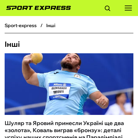
sport-express
Інші
ФУТБОЛ
Інші
БАСКЕТБОЛ
БОКС
ХОКЕЙ
ТЕНІС
КІБЕРСПОРТ
Шуляр та Яровий принесли Україні ще два
«золота», Коваль виграв «бронзу»: деталі
ЧС-2026
успіху наших спортсменів на Паралімпіаді