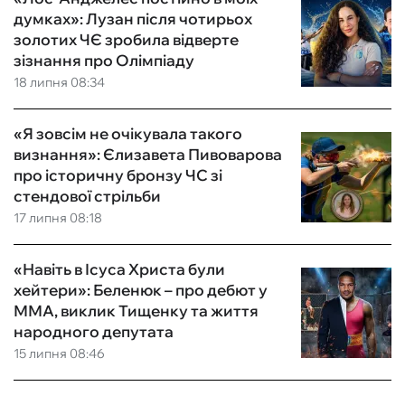
думках»: Лузан після чотирьох
золотих ЧЄ зробила відверте
зізнання про Олімпіаду
18 липня 08:34
«Я зовсім не очікувала такого
визнання»: Єлизавета Пивоварова
про історичну бронзу ЧС зі
стендової стрільби
17 липня 08:18
«Навіть в Ісуса Христа були
хейтери»: Беленюк – про дебют у
ММА, виклик Тищенку та життя
народного депутата
15 липня 08:46