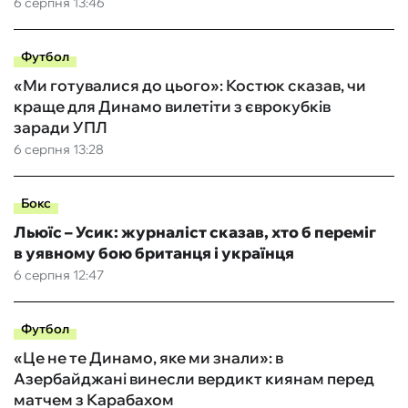
6 серпня 13:46
Футбол
«Ми готувалися до цього»: Костюк сказав, чи
краще для Динамо вилетіти з єврокубків
заради УПЛ
6 серпня 13:28
Бокс
Льюїс – Усик: журналіст сказав, хто б переміг
в уявному бою британця і українця
6 серпня 12:47
Футбол
«Це не те Динамо, яке ми знали»: в
Азербайджані винесли вердикт киянам перед
матчем з Карабахом