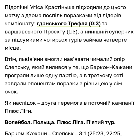
Підопічні Угіса Крастіньша підходили до цього
матчу з двома поспіль поразками від лідерів
чемпіонату:
гданського Трефля (0:3)
та
варшавського Проєкту (1:3), а нинішній суперник
за підсумками чотирьох турів займав четверте
місце.
Втім, львів'яни змогли нав'язати чималий опір
Слепську, який вилився у те, що Барком-Кажани
програли лише одну партію, а в третьому сеті
завдали опонентам поразки з різницею у сім
очок.
Як наслідок – друга перемога в поточній кампанії
Плюс Ліги.
Волейбол. Польща. Плюс Ліга. П'ятий тур.
Барком-Кажани – Слепськ – 3:1 (25:23, 22:25,