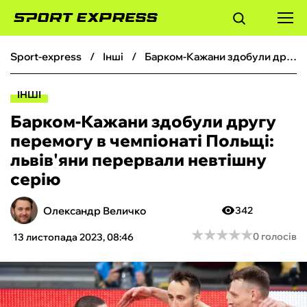
sport-express
інші
Барком-Кажани здобули другу перемогу в чемпіонаті Польщі: львів'яни перервали невтішну серію
ФУТБОЛ
ІНШІ
БАСКЕТБОЛ
Барком-Кажани здобули другу
перемогу в чемпіонаті Польщі:
БОКС
львів'яни перервали невтішну
серію
ХОКЕЙ
Олександр Величко
342
ТЕНІС
★
★
★
★
★
★
★
★
★
★
0 голосів
13 листопада 2023, 08:46
КІБЕРСПОРТ
ЧС-2026