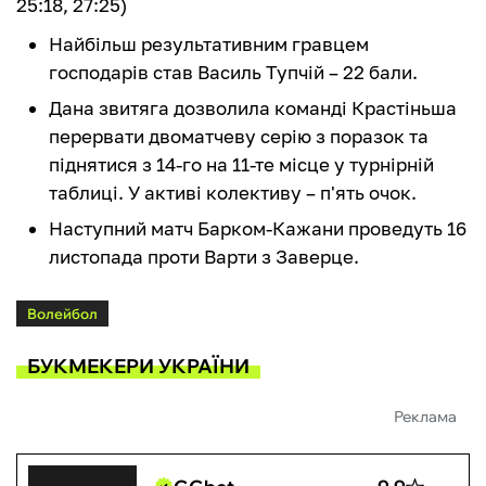
25:18, 27:25)
Найбільш результативним гравцем
господарів став Василь Тупчій – 22 бали.
Дана звитяга дозволила команді Крастіньша
перервати двоматчеву серію з поразок та
піднятися з 14-го на 11-те місце у турнірній
таблиці. У активі колективу – п'ять очок.
Наступний матч Барком-Кажани проведуть 16
листопада проти Варти з Заверце.
Волейбол
БУКМЕКЕРИ УКРАЇНИ
Реклама