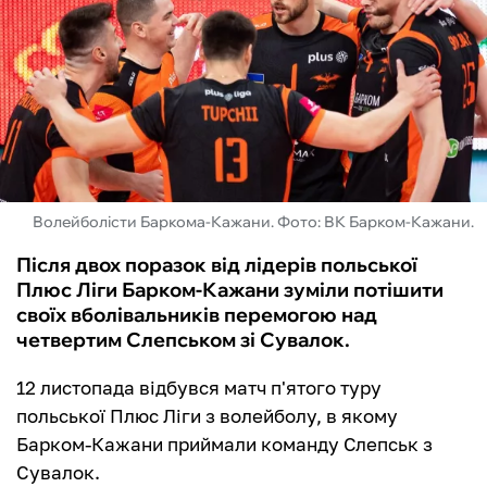
ФУТЗАЛ
ІНШІ
БУКМЕКЕРИ
Волейболісти Баркома-Кажани. Фото: ВК Барком-Кажани.
Після двох поразок від лідерів польської
Плюс Ліги Барком-Кажани зуміли потішити
своїх вболівальників перемогою над
четвертим Слепськом зі Сувалок.
12 листопада відбувся матч п'ятого туру
польської Плюс Ліги з волейболу, в якому
Барком-Кажани приймали команду Слепськ з
Сувалок.