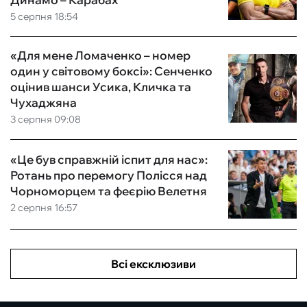
5 серпня 18:54
«Для мене Ломаченко – номер
один у світовому боксі»: Сенченко
оцінив шанси Усика, Кличка та
Чухаджяна
3 серпня 09:08
«Це був справжній іспит для нас»:
Ротань про перемогу Полісся над
Чорноморцем та феєрію Велетня
2 серпня 16:57
Всі ексклюзиви