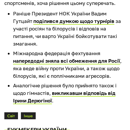
спортсменів, хоча рішення цьому суперечать.
Раніше Президент НОК України Вадим
Гутцайт
поділився думкою щодо турнірів
за
участі росіян та білорусів і відповів на
питання, чи варто Україні бойкотувати такі
змагання.
Міжнародна федерація фехтування
напередодні зняла всі обмеження для Росії
,
яка веде війну проти України, а також щодо
білорусів, які є поплічниками агресорів.
Аналогічне рішення було прийнято також і
щодо гімнастів,
викликавши відповідь від
Ірини Дерюгіної
.
Світ
Інше
БУКМЕКЕРИ УКРАЇНИ