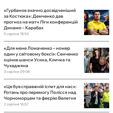
«Гурбанов значно досвідченіший
за Костюка»: Демченко дав
прогноз на матч Ліги конференцій
Динамо – Карабах
5 серпня 18:54
«Для мене Ломаченко – номер
один у світовому боксі»: Сенченко
оцінив шанси Усика, Кличка та
Чухаджяна
3 серпня 09:08
«Це був справжній іспит для нас»:
Ротань про перемогу Полісся над
Чорноморцем та феєрію Велетня
2 серпня 16:57