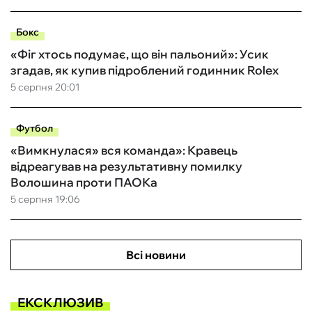
Бокс
«Фіг хтось подумає, що він пальоний»: Усик
згадав, як купив підроблений годинник Rolex
5 серпня 20:01
Футбол
«Вимкнулася» вся команда»: Кравець
відреагував на результативну помилку
Волошина проти ПАОКа
5 серпня 19:06
Всі новини
ЕКСКЛЮЗИВ