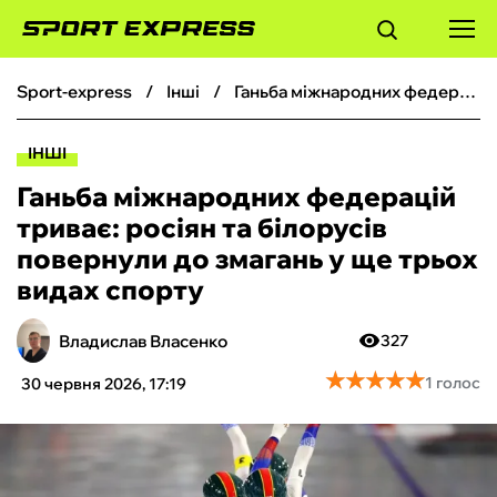
sport-express
інші
Ганьба міжнародних федерацій триває: росіян та білорусів повернули до змагань у ще трьох видах спорту
ФУТБОЛ
ІНШІ
БАСКЕТБОЛ
Ганьба міжнародних федерацій
триває: росіян та білорусів
БОКС
повернули до змагань у ще трьох
видах спорту
ХОКЕЙ
Владислав Власенко
327
ТЕНІС
★
★
★
★
★
★
★
★
★
★
1 голос
30 червня 2026, 17:19
КІБЕРСПОРТ
ЧС-2026