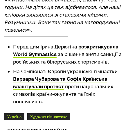
години. На дітях це теж відбивалося. Але наші
юніорки виявилися зі сталевими яйцями.
Розумнички. Вони так гарно на нагородженні
повелися».
Перед цим Ірина Дерюгіна
розкритикувала
World Gymnastics
за рішення зняти санкції з
російських та білоруських спортсменів.
На чемпіонаті Європи українські гімнастки
Варвара Чубарова та Софія Країнська
влаштували протест
проти національних
символів країни-окупанта та їхніх
поплічників.
Україна
Художня гімнастика