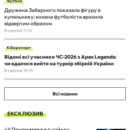
Футбол
Дружина Забарного показала фігуру в
купальнику: кохана футболіста вразила
відвертим образом
8 серпня 11:14
Кіберспорт
Відомі всі учасники ЧС-2026 з Apex Legends:
чи вдалося вийти на турнір збірній України
8 серпня 10:14
Всі новини
ЕКСКЛЮЗИВ
«У Пономаренка є чуйка»: