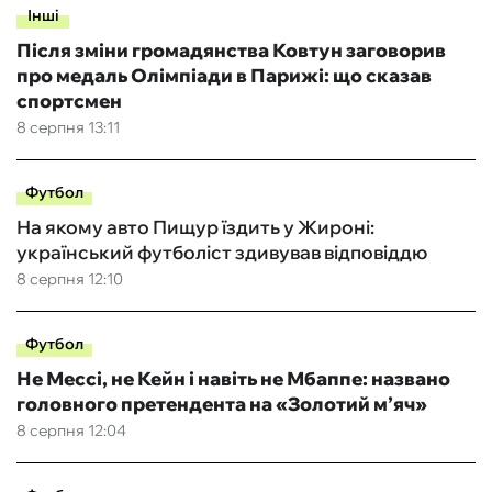
Інші
Після зміни громадянства Ковтун заговорив
про медаль Олімпіади в Парижі: що сказав
спортсмен
8 серпня 13:11
Футбол
На якому авто Пищур їздить у Жироні:
український футболіст здивував відповіддю
8 серпня 12:10
Футбол
Не Мессі, не Кейн і навіть не Мбаппе: названо
головного претендента на «Золотий м’яч»
8 серпня 12:04