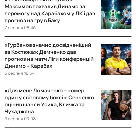
Максимов похвалив Динамо за
перемогу над Карабахом у ЛК і дав
прогноз на гру в Баку
7 серпня 08:46
«Гурбанов значно досвідченіший
за Костюка»: Демченко дав
прогноз на матч Ліги конференцій
Динамо – Карабах
5 серпня 18:54
«Для мене Ломаченко – номер
один у світовому боксі»: Сенченко
оцінив шанси Усика, Кличка та
Чухаджяна
3 серпня 09:08