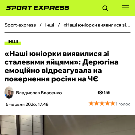
sport-express
інші
«Наші юніорки виявилися зі сталевими яйцями»: Дерюгіна емоційно відреагувала на повернення росіян на ЧЄ
ФУТБОЛ
ІНШІ
БАСКЕТБОЛ
«Наші юніорки виявилися зі
сталевими яйцями»: Дерюгіна
БОКС
емоційно відреагувала на
повернення росіян на ЧЄ
ХОКЕЙ
Владислав Власенко
155
ТЕНІС
★
★
★
★
★
★
★
★
★
★
1 голос
6 червня 2026, 17:48
КІБЕРСПОРТ
ЧС-2026