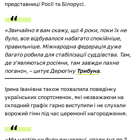
представниці Росії та Білорусі.
«Звичайно я вам скажу, що 4 роки, поки їх не
було, все відбувалося набагато спокійніше,
правильніше. Міжнародна федерація дуже
багато робила для стабілізації суддівства. Там,
де з’являються росіяни, там завжди пахне
погано», – цитує Дерюгіну
Трибуна
.
Ірина Іванівна також похвалила поведінку
українських спортсменок, які незважаючи на
складний графік гарно виступили і не слухали
ворожий гімн під час церемонії нагородження.
«Ми настільки були вичавлені, спали тут по 2