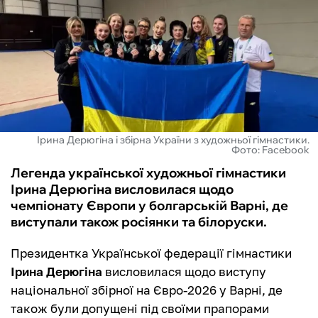
ФУТЗАЛ
ІНШІ
БУКМЕКЕРИ
Ірина Дерюгіна і збірна України з художньої гімнастики.
Фото: Facebook
Легенда української художньої гімнастики
Ірина Дерюгіна висловилася щодо
чемпіонату Європи у болгарській Варні, де
виступали також росіянки та білоруски.
Президентка Української федерації гімнастики
Ірина Дерюгіна
висловилася щодо виступу
національної збірної на Євро-2026 у Варні, де
також були допущені під своїми прапорами