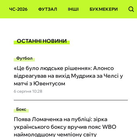
ЧС-2026
ФУТЗАЛ
ІНШІ
БУКМЕКЕРИ
ОСТАННІ НОВИНИ
Футбол
«Це було людське рішення»: Алонсо
відреагував на вихід Мудрика за Челсі у
матчі з Ювентусом
6 серпня 10:28
Бокс
Поява Ломаченка на публіці: зірка
українського боксу вручив пояс WBO
наймолодшому чемпіону світу