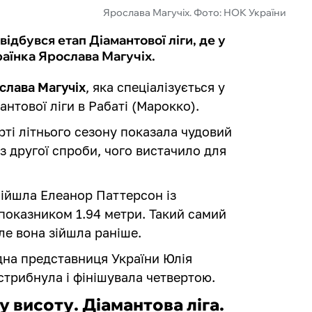
Ярослава Магучіх. Фото: НОК України
відбувся етап Діамантової ліги, де у
раїнка Ярослава Магучіх.
слава Магучіх
, яка спеціалізується у
антової ліги в Рабаті (Марокко).
ті літнього сезону показала чудовий
 з другої спроби, чого вистачило для
бійшла Елеанор Паттерсон із
 показником 1.94 метри. Такий самий
ле вона зійшла раніше.
дна представниця України Юлія
 стрибнула і фінішувала четвертою.
у висоту. Діамантова ліга.