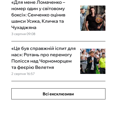
«Для мене Ломаченко –
номер один у світовому
боксі»: Сенченко оцінив
шанси Усика, Кличка та
Чухаджяна
3 серпня 09:08
«Це був справжній іспит для
нас»: Ротань про перемогу
Полісся над Чорноморцем
та феєрію Велетня
2 серпня 16:57
Всі ексклюзиви