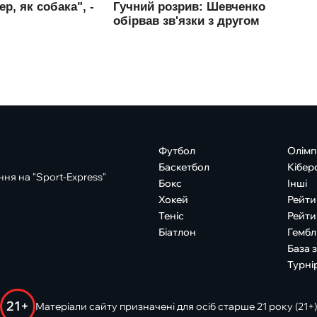
Футбол
Олімп
Баскетбол
Кібер
ня на "Sport-Express"
Бокс
Інші
Хокей
Рейти
Теніс
Рейти
Біатлон
Гембл
База 
Турні
21+
Матеріали сайту призначені для осіб старше 21 року (21+)