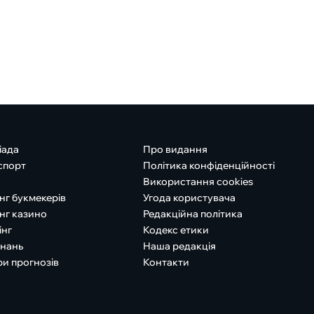
іада
Про видання
спорт
Політика конфіденційності
Використання cookies
нг букмекерів
Угода користувача
нг казино
Редакційна політика
інг
Кодекс етики
знань
Наша редакція
ри прогнозів
Контакти