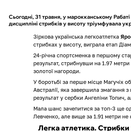
Сьогодні, 31 травня, у марокканському Рабаті 
дисципліні стрибків у висоту тріумфувала ук
Зіркова українська легкоатлетка
Яро
стрибках у висоту, виграла етап Діам
24-річна спортсменка в першому стар
результат, стрибнувши на 1.97 метри
золотої нагороди.
У боротьбі за перше місце Магучіх о
Австралії, яка завершила змагання з
результат у сербки Ангеліни Топич, а
Мала шанс зачепитися за топ-3 ще о
Левченко, але вище за 1.91 метри не
Легка атлетика. Стрибки 