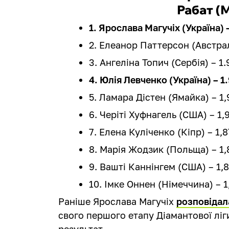
Рабат (
1. Ярослава Магучіх (Україна) –
2. Елеанор Паттерсон (Австралі
3. Ангеліна Топич (Сербія) – 1.
4. Юлія Левченко (Україна) – 1.
5. Ламара Дістен (Ямайка) – 1,
6. Черіті Хуфнагель (США) – 1,9
7. Елена Куліченко (Кіпр) – 1,8
8. Марія Жодзик (Польща) – 1,
9. Вашті Каннінгем (США) – 1,8
10. Імке Оннен (Німеччина) – 1
Раніше Ярослава Магучіх
розповідал
свого першого етапу Діамантової ліги
результат.