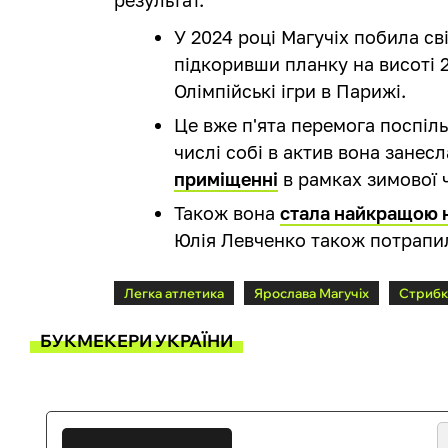
У 2024 році Магучіх побила св
підкоривши планку на висоті 2
Олімпійські ігри в Парижі.
Це вже п'ята перемога поспіль
числі собі в актив вона занес
приміщенні
в рамках зимової 
Також вона
стала найкращою н
Юлія Левченко також потрапил
Легка атлетика
Ярослава Магучіх
Стрибк
БУКМЕКЕРИ УКРАЇНИ