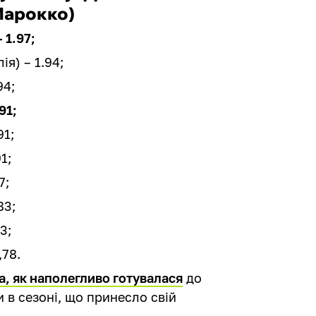
Марокко)
 1.97;
я) – 1.94;
94;
91;
91;
1;
7;
83;
3;
,78.
а, як наполегливо готувалася
до
 в сезоні, що принесло свій