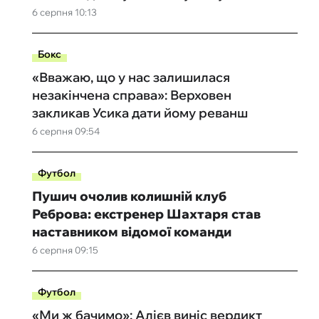
6 серпня 10:13
Бокс
«Вважаю, що у нас залишилася
незакінчена справа»: Верховен
закликав Усика дати йому реванш
6 серпня 09:54
Футбол
Пушич очолив колишній клуб
Реброва: екстренер Шахтаря став
наставником відомої команди
6 серпня 09:15
Футбол
«Ми ж бачимо»: Алієв виніс вердикт