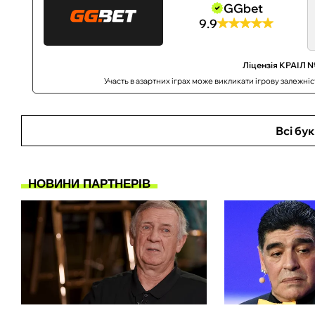
GGbet
9.9
Ліцензія КРАІЛ №
Участь в азартних іграх може викликати ігрову залежні
Всі бу