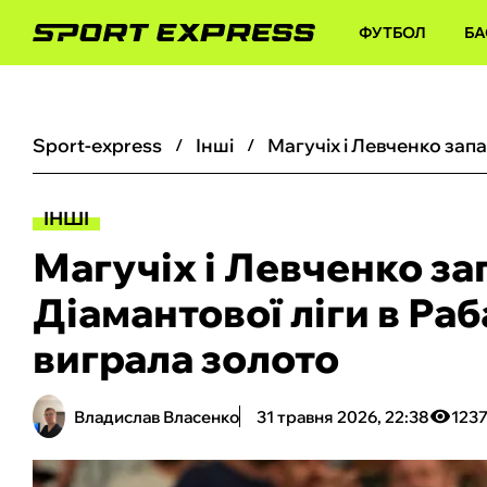
ФУТБОЛ
БА
sport-express
інші
ІНШІ
Магучіх і Левченко за
Діамантової ліги в Раб
виграла золото
Владислав Власенко
31 травня 2026, 22:38
123