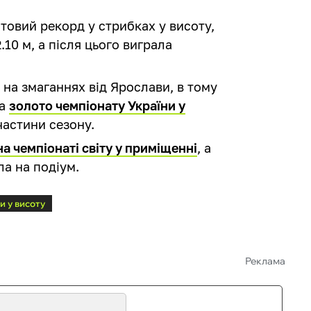
ітовий рекорд у стрибках у висоту,
.10 м, а після цього виграла
 на змаганнях від Ярослави, в тому
ла
золото чемпіонату України у
частини сезону.
а чемпіонаті світу у приміщенні
, а
а на подіум.
и у висоту
Реклама