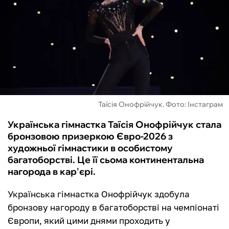
ФУТЗАЛ
ІНШІ
БУКМЕКЕРИ
Таїсія Онофрійчук. Фото: Інстаграм
Українська гімнастка Таїсія Онофрійчук стала
бронзовою призеркою Євро-2026 з
художньої гімнастики в особистому
багатоборстві. Це її сьома континентальна
нагорода в кар'єрі.
Українська гімнастка Онофрійчук здобула
бронзову нагороду в багатоборстві на чемпіонаті
Європи, який цими днями проходить у