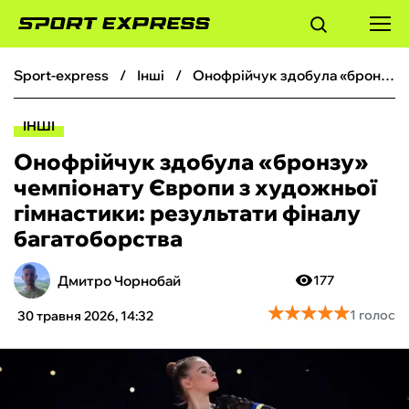
sport-express
інші
Онофрійчук здобула «бронзу» чемпіонату Європи з художньої гімнастики: результати фіналу багатоборства
ФУТБОЛ
ІНШІ
БАСКЕТБОЛ
Онофрійчук здобула «бронзу»
чемпіонату Європи з художньої
БОКС
гімнастики: результати фіналу
багатоборства
ХОКЕЙ
Дмитро Чорнобай
177
ТЕНІС
★
★
★
★
★
★
★
★
★
★
1 голос
30 травня 2026, 14:32
КІБЕРСПОРТ
ЧС-2026