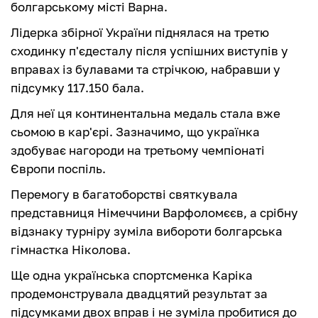
болгарському місті Варна.
Лідерка збірної України піднялася на третю
сходинку п'єдесталу після успішних виступів у
вправах із булавами та стрічкою, набравши у
підсумку 117.150 бала.
Для неї ця континентальна медаль стала вже
сьомою в кар'єрі. Зазначимо, що українка
здобуває нагороди на третьому чемпіонаті
Європи поспіль.
Перемогу в багатоборстві святкувала
представниця Німеччини Варфоломєєв, а срібну
відзнаку турніру зуміла вибороти болгарська
гімнастка Ніколова.
Ще одна українська спортсменка Каріка
продемонструвала двадцятий результат за
підсумками двох вправ і не зуміла пробитися до