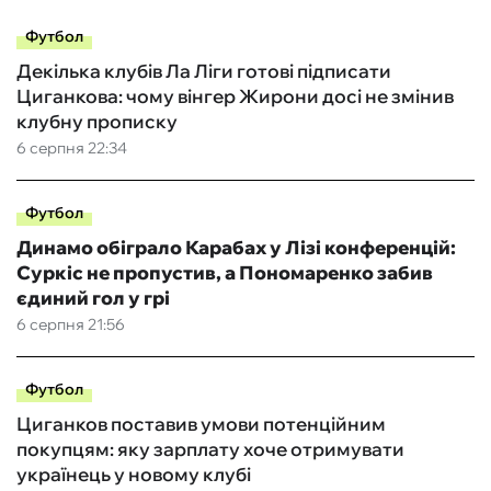
Футбол
Декілька клубів Ла Ліги готові підписати
Циганкова: чому вінгер Жирони досі не змінив
клубну прописку
6 серпня 22:34
Футбол
Динамо обіграло Карабах у Лізі конференцій:
Суркіс не пропустив, а Пономаренко забив
єдиний гол у грі
6 серпня 21:56
Футбол
Циганков поставив умови потенційним
покупцям: яку зарплату хоче отримувати
українець у новому клубі