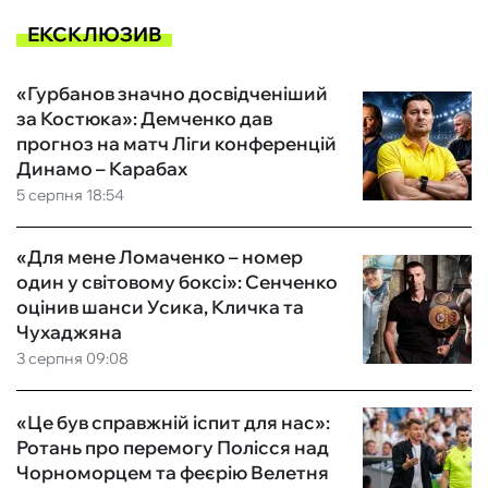
ЕКСКЛЮЗИВ
«Гурбанов значно досвідченіший
за Костюка»: Демченко дав
прогноз на матч Ліги конференцій
Динамо – Карабах
5 серпня 18:54
«Для мене Ломаченко – номер
один у світовому боксі»: Сенченко
оцінив шанси Усика, Кличка та
Чухаджяна
3 серпня 09:08
«Це був справжній іспит для нас»:
Ротань про перемогу Полісся над
Чорноморцем та феєрію Велетня