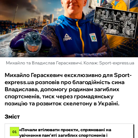
ФУТЗАЛ
ІНШІ
БУКМЕКЕРИ
Михайло та Владислав Гераскевичі. Колаж: Sport-express.ua
Михайло Гераскевич ексклюзивно для Sport-
express.ua розповів про благодійність сина
Владислава, допомогу родинам загиблих
спортсменів, тиск через громадянську
позицію та розвиток скелетону в Україні.
Зміст
«Почали втілювати проєкти, спрямовані на
01
увічнення пам’яті загиблих спортсменів і