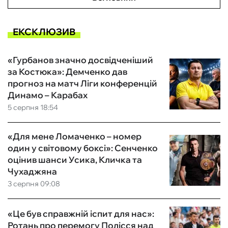
ЕКСКЛЮЗИВ
«Гурбанов значно досвідченіший
за Костюка»: Демченко дав
прогноз на матч Ліги конференцій
Динамо – Карабах
5 серпня 18:54
«Для мене Ломаченко – номер
один у світовому боксі»: Сенченко
оцінив шанси Усика, Кличка та
Чухаджяна
3 серпня 09:08
«Це був справжній іспит для нас»:
Ротань про перемогу Полісся над