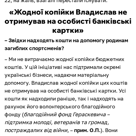
22, на жаль, взагалі перестали існувати.
«Жодної копійки Владислав не
отримував на особисті банківські
картки»
– Звідки надходять кошти на допомогу родинам
загиблих спортсменів?
– Ми не витрачаємо жодної копійки бюджетних
коштів. У цій ініціативі нас підтримали окремі
українські бізнеси, надаючи матеріальну
допомогу. Владислав жодної копійки цих коштів
не отримував на особисті банківські картки. Усі
кошти як надходили раніше, так і надходять на
рахунок його волонтерського благодійного
фонду (
благодійний фонд Гераскевича –
підтримка молоді, ветеранів та громад,
постраждалих від війни,
–
прим. О.П.
). Вони