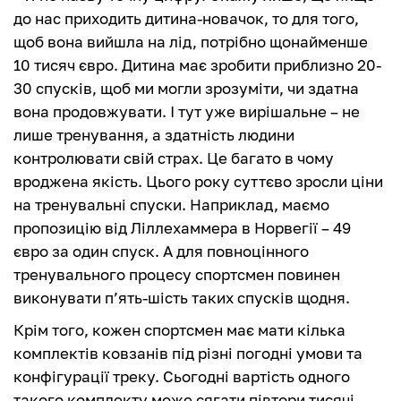
до нас приходить дитина-новачок, то для того,
щоб вона вийшла на лід, потрібно щонайменше
10 тисяч євро. Дитина має зробити приблизно 20-
30 спусків, щоб ми могли зрозуміти, чи здатна
вона продовжувати. І тут уже вирішальне – не
лише тренування, а здатність людини
контролювати свій страх. Це багато в чому
вроджена якість. Цього року суттєво зросли ціни
на тренувальні спуски. Наприклад, маємо
пропозицію від Ліллехаммера в Норвегії – 49
євро за один спуск. А для повноцінного
тренувального процесу спортсмен повинен
виконувати п’ять-шість таких спусків щодня.
Крім того, кожен спортсмен має мати кілька
комплектів ковзанів під різні погодні умови та
конфігурації треку. Сьогодні вартість одного
такого комплекту може сягати півтори тисячі