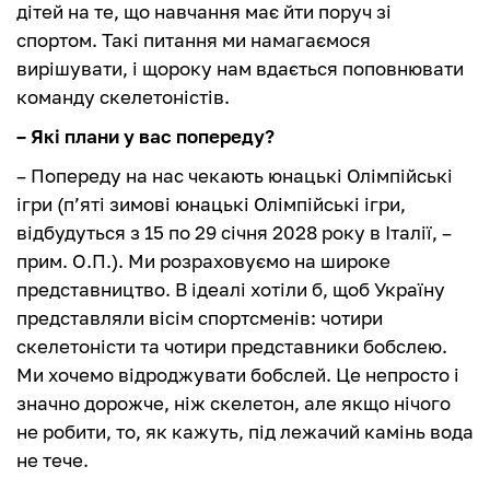
дітей на те, що навчання має йти поруч зі
спортом. Такі питання ми намагаємося
вирішувати, і щороку нам вдається поповнювати
команду скелетоністів.
– Які плани у вас попереду?
– Попереду на нас чекають юнацькі Олімпійські
ігри (п’яті зимові юнацькі Олімпійські ігри,
відбудуться з 15 по 29 січня 2028 року в Італії, –
прим. О.П.). Ми розраховуємо на широке
представництво. В ідеалі хотіли б, щоб Україну
представляли вісім спортсменів: чотири
скелетоністи та чотири представники бобслею.
Ми хочемо відроджувати бобслей. Це непросто і
значно дорожче, ніж скелетон, але якщо нічого
не робити, то, як кажуть, під лежачий камінь вода
не тече.