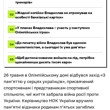
тренерів»
«Жодної копійки Владислав не отримував на
02
особисті банківські картки»
«У планах Владислава – участь у наступних
03
Олімпійських іграх»
«До початку війни Владислав був єдиним
04
скелетоністом, а сьогодні їх уже дев’ять»
«Щоб дитина-новачок вийшла на лід, потрібно
05
щонайменше десять тисяч євро»
26 травня в Олімпійському домі відбувся захід «З
пам’яттю у серцях українців», присвячений
спортсменам і представникам спортивної
спільноти, чиї життя забрала війна росії проти
України. Керівництво НОК України вручило
пам’ятні відзнаки родинам п’ятьох загиблих