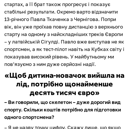
стартах, а її брат також прогресує і показує
стабільні результати. Окремо варто відзначити
13-річного Павла Ткаченка з Чернігова. Попри
вік, він уже проїхав повну дистанцію з верхнього
старту на одному з найскладніших треків Європи
– у латвійській Сігулді. Павло вже виступав не як
спортсмен, а як тест-пілот навіть на Кубках світу і
показував високий рівень. У майбутньому ми
пов’язуємо з ним дуже серйозні надії.
«Щоб дитина-новачок вийшла на
лід, потрібно щонайменше
десять тисяч євро»
– Ви говорили, що скелетон – дуже дорогий вид
спорту. Скільки коштів потрібно для підготовки
одного спортсмена?
– Я не назву точну цифру. Скажу лише, що якщо