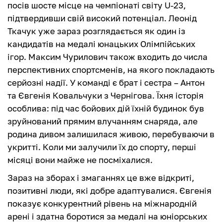
посів шосте місце на чемпіонаті світу U-23,
підтвердивши свій високий потенціал. Леонід
Ткачук уже зараз розглядається як один із
кандидатів на медалі юнацьких Олімпійських
ігор. Максим Чурилович також входить до числа
перспективних спортсменів, на якого покладають
серйозні надії. У команді є брат і сестра – Антон
та Євгенія Ковальчуки з Чернігова. Їхня історія
особлива: під час бойових дій їхній будинок був
зруйнований прямим влучанням снаряда, але
родина дивом залишилася живою, перебуваючи в
укритті. Коли ми залучили їх до спорту, перші
місяці вони майже не посміхалися.
Зараз на зборах і змаганнях це вже відкриті,
позитивні люди, які добре адаптувалися. Євгенія
показує конкурентний рівень на міжнародній
арені і здатна боротися за медалі на юніорських