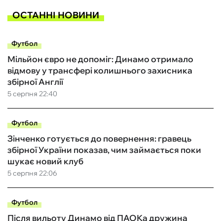
ОСТАННІ НОВИНИ
Футбол
Мільйон євро не допоміг: Динамо отримало
відмову у трансфері колишнього захисника
збірної Англії
5 серпня 22:40
Футбол
Зінченко готується до повернення: гравець
збірної України показав, чим займається поки
шукає новий клуб
5 серпня 22:06
Футбол
Після вильоту Динамо від ПАОКа дружина