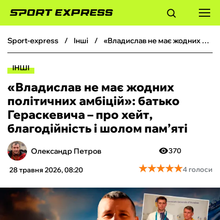
sport-express
інші
«Владислав не має жодних політичних амбіцій»: батько Гераскевича – про хейт, благодійність і шолом пам’яті
ФУТБОЛ
ІНШІ
БАСКЕТБОЛ
«Владислав не має жодних
політичних амбіцій»: батько
БОКС
Гераскевича – про хейт,
благодійність і шолом пам’яті
ХОКЕЙ
Олександр Петров
370
ТЕНІС
★
★
★
★
★
★
★
★
★
★
4 голоси
28 травня 2026, 08:20
КІБЕРСПОРТ
ЧС-2026