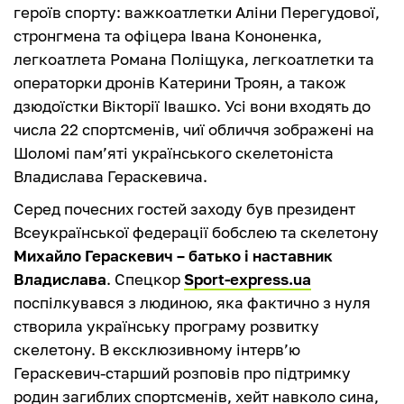
героїв спорту: важкоатлетки Аліни Перегудової,
стронгмена та офіцера Івана Кононенка,
легкоатлета Романа Поліщука, легкоатлетки та
операторки дронів Катерини Троян, а також
дзюдоїстки Вікторії Івашко. Усі вони входять до
числа 22 спортсменів, чиї обличчя зображені на
Шоломі пам’яті українського скелетоніста
Владислава Гераскевича.
Серед почесних гостей заходу був президент
Всеукраїнської федерації бобслею та скелетону
Михайло Гераскевич – батько і наставник
Владислава
. Спецкор
Sport-express.ua
поспілкувався з людиною, яка фактично з нуля
створила українську програму розвитку
скелетону. В ексклюзивному інтерв’ю
Гераскевич-старший розповів про підтримку
родин загиблих спортсменів, хейт навколо сина,